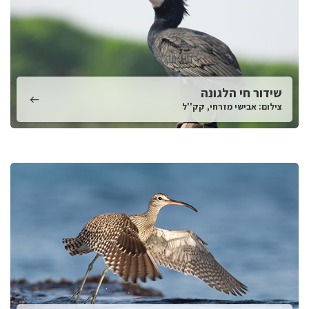
שידור חי הלגונה
צילום: אבישי מזרחי, קק''ל