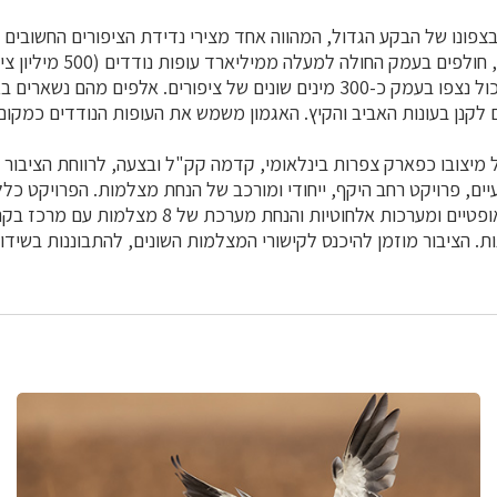
צפונו של הבקע הגדול, המהווה אחד מצירי נדידת הציפורים החשובים 
נדידה, בסתיו ובאביב, חולפים בע
באביב ובסתיו). סך הכול נצפו בעמק כ-300 מינים שונים של ציפורים. אלפים מהם
ם לקנן בעונות האביב והקיץ. האגמון משמש את העופות הנודדים כמקום 
מיצובו כפארק צפרות בינלאומי, קדמה קק"ל ובצעה, לרווחת הציבור 
יים, פרויקט רחב היקף, ייחודי ומורכב של הנחת מצלמות. הפרויקט כל
חשמל, הנחת סיבים אופטיים ומערכות אלחוטיות והנחת מער