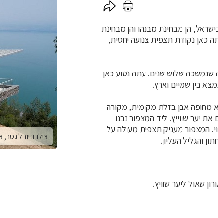
לחץ
לחץ
כאן
כאן
להדפסה
לשיתוף
ישראל, הן מבחינת מבנהו והן מבחינת
קף ממנו. בראשית, בשנת 1986 נבנתה כאן נקודת תצפית צנועה יחסית,
 עבודה שנמשכה שלוש שנים. עתה נטוע כאן
צא בין שמיים וארץ.
וא מחופה אבן בזלת מקומית, מקורה
את יער שווייץ. ליד המצפור נבנו
וי. המצפור מעניק תצפית מעולה על
צילום: יובל גסר, צי
ון והגליל העליון.
ן שאול ליער שוויץ.