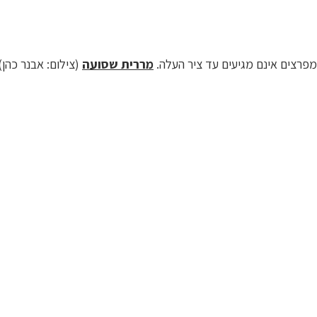
פרצים אינם מגיעים עד ציר העלה.
מררית שסועה
(צילום: אבנר כהן)