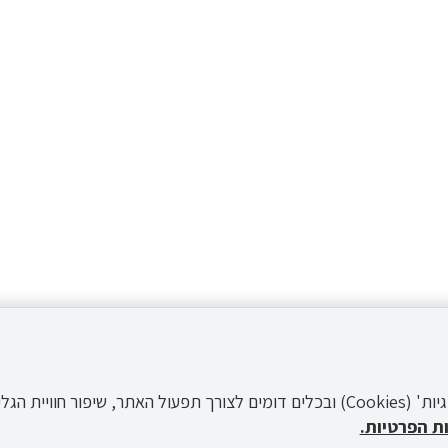
לידיעתך, באתר זה נעשה שימוש ב'קבצי עוגיות' (Cookies) ובכלים דומים לצורך תפעול הא
ת הפרטיות.