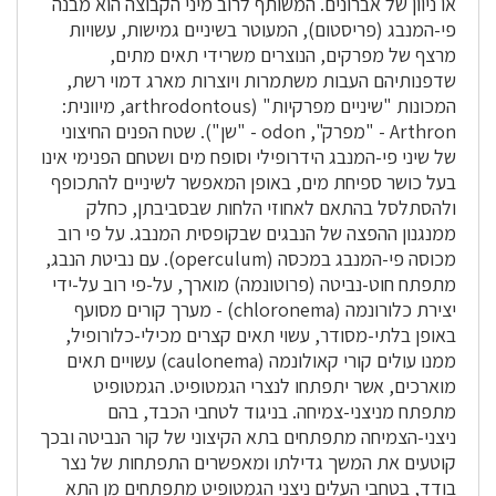
או ניוון של אברונים. המשותף לרוב מיני הקבוצה הוא מבנה
פי-המנבג (פריסטום), המעוטר בשיניים גמישות, עשויות
מרצף של מפרקים, הנוצרים משרידי תאים מתים,
שדפנותיהם העבות משתמרות ויוצרות מארג דמוי רשת,
המכונות "שיניים מפרקיות" (arthrodontous, מיוונית:
Arthron - "מפרק", odon - "שן"). שטח הפנים החיצוני
של שיני פי-המנבג הידרופילי וסופח מים ושטחם הפנימי אינו
בעל כושר ספיחת מים, באופן המאפשר לשיניים להתכופף
ולהסתלסל בהתאם לאחוזי הלחות שבסביבתן, כחלק
ממנגנון ההפצה של הנבגים שבקופסית המנבג. על פי רוב
מכוסה פי-המנבג במכסה (operculum). עם נביטת הנבג,
מתפתח חוט-נביטה (פרוטונמה) מוארך, על-פי רוב על-ידי
יצירת כלורונמה (chloronema) - מערך קורים מסועף
באופן בלתי-מסודר, עשוי תאים קצרים מכילי-כלורופיל,
ממנו עולים קורי קאולונמה (caulonema) עשויים תאים
מוארכים, אשר יתפתחו לנצרי הגמטופיט. הגמטופיט
מתפתח מניצני-צמיחה. בניגוד לטחבי הכבד, בהם
ניצני-הצמיחה מתפתחים בתא הקיצוני של קור הנביטה ובכך
קוטעים את המשך גדילתו ומאפשרים התפתחות של נצר
בודד, בטחבי העלים ניצני הגמטופיט מתפתחים מן התא