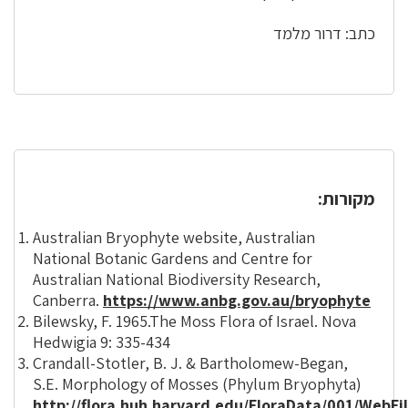
כתב: דרור מלמד
מקורות:
Australian Bryophyte website, Australian
National Botanic Gardens and Centre for
Australian National Biodiversity Research,
Canberra.
https://www.anbg.gov.au/bryophyte
Bilewsky, F. 1965.The Moss Flora of Israel. Nova
Hedwigia 9: 335-434
Crandall-Stotler, B. J. & Bartholomew-Began,
S.E. Morphology of Mosses (Phylum Bryophyta)
http://flora.huh.harvard.edu/FloraData/001/WebFi