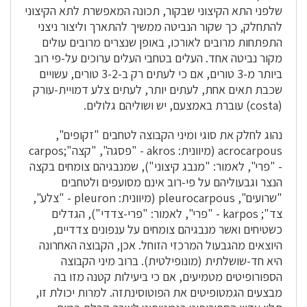
שלפני התא הקיצוני שבקור, תכונה המאפשרת לתא הקיצוני
להתחלק, כך שקור הנביטה ממשיך להתארך וליצור ניצני
התפתחות מרובים לאורכו, באופן שנצרים מרובים עולים
מקור נביטה אחד. העלים בטחבי העלים ערוכים על-פי רוב
ביותר מ-3 טורים, אם כי לעתים רק ב-3-2 טורים, עשויים
שכבת תאים אחת, לעתים יותר, לעתים צלע דמויית-עורק
(costa) עוברת באמצעם, יש ושוליהם גלולים.
נהוג לחלק את סוגי ומיני הקבוצה לטחבים "זקופים",
acrocarpous (מיוונית: akros - "פסגה", "קצה";carpos
- "פרי", לאמור: "מנבג קיצוני"), שמנבגיהם צומחים בקצה
הנצר וגבעוליהם על פי-רוב אינם מסועפים ולטחבים
"שרועים", pleurocarpous (מיוונית: pleuron - "צלע",
צד"; karpos - "פרי", לאמור: "פרי-צדדי"), הגדלים
כשטיחים ואשר מנבגיהם צומחים על ענפונים צדדיים,
היוצאים מהגבעול המרכזי הזוחל. אכן, הקבוצה האחרונה
היא חד-שושלתית (מונופילטית). ברוב מיני הקבוצה
הספורופיטים מטמיעים, אם כי ביעילות קטנה מזו בה
מבצעים הגמטופיטים את הפוטוסינתזה. למרות יכולת זו,