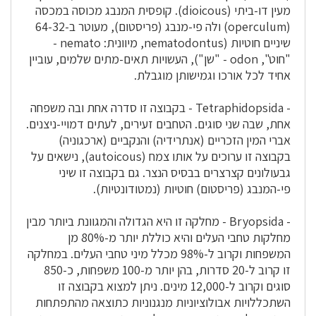
מעין דו-ביתי (dioicous). קופסית המנבג מכוסה במכסה
(operculum) ולה פי-מנבג (פריסטום), מעוטר ב-64-32
שיניים חוטיות (nematodontus, מיוונית: nemato -
"חוט", odon - "שן"), העשויות תאים-מתים שלמים, עוביין
אחיד לכל אורכו וגמישותן מוגבלת.
- Tetraphidopsida - בקבוצה זו סדרה אחת ובה משפחה
אחת, שבה שני סוגים. הטחבים זעירים, לעתים דמויי-ניצנים.
אברי המין הזכריים (אנתרידיה) והנקביים (ארכגוניה)
בקבוצה זו ערוכים על אותו צמח (autoicous), נישאים על
גבעולונים קצרצרים בבסיס הנצר. גם בקבוצה זו שיני
פי-המנבג (פריסטום) חוטיות (נמטודונטיות).
- Bryopsida - מחלקה זו היא הגדולה והמגוונת ביותר מבין
מחלקות טחבי העלים והיא כוללת יותר מ-80% מן
המשפחות וקרוב ל-98% מכלל מיני טחבי העלים. במחלקה
זו קרוב ל-20 סדרות, בהן יותר מ-100 משפחות, כ-850
סוגים וקרוב ל-12,000 מינים. ניתן למצוא בקבוצה זו
השתכללויות אבולוציוניות מנגנוניות כתוצאה מהתפתחות