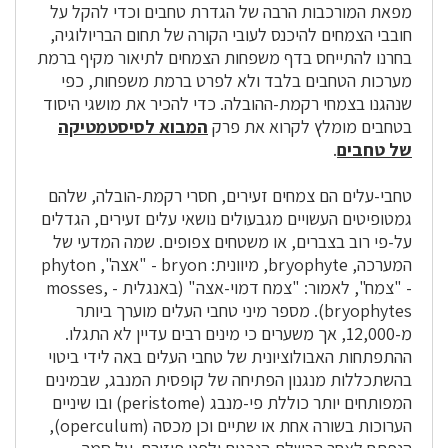
מפאת המורכבות הרבה של הגדרת טחבים וכדי להקל על
חובבי הצמחים להיכנס לעובי הקורה של תחום הבריולוגיה,
בחרנו להתייחס בדף משפחות הצמחים לתיאור מקיף ברמת
מערכות הטחבים בלבד ולא לפרט ברמת משפחות, כפי
שנהגנו בצמחי רקמת-ההובלה. כדי להכיר את מושגי היסוד
בטחבים מומלץ לקרוא את פרק
המבוא לסיסטמטיקה
של טחבים
.
טחבי-עלים הם צמחים זעירים, חסרי רקמת-הובלה, שלהם
גמטופיטים העשויים מגבעולים נושאי עלים זעירים, הגדלים
על-פי רוב בצברים, או משטחים צפופים. שמה המדעי של
המערכה, bryophyte, מיוונית: bryon - "אצה", phyton
- "צמח", לאמור: "צמח דמוי-אצה" (באנגלית - mosses,
bryophytes). מספר מיני טחבי העלים מוערך ביותר
מ-12,000, אך משערים כי מינים רבים עדיין לא התגלו.
ההתפתחות האבולוציונית של טחבי העלים באה לידי ביטוי
בהשתכללות מנגנון הפתיחה של קופסית המנבג, שבמינים
המפותחים יותר כוללת פי-מנבג (peristome) ובו שיניים
הערוכות בשורה אחת או שתיים וכן מכסה (operculum),