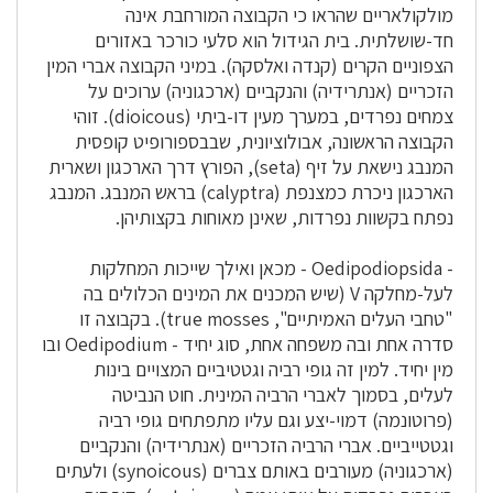
מולקולאריים שהראו כי הקבוצה המורחבת אינה
חד-שושלתית. בית הגידול הוא סלעי כורכר באזורים
הצפוניים הקרים (קנדה ואלסקה). במיני הקבוצה אברי המין
הזכריים (אנתרידיה) והנקביים (ארכגוניה) ערוכים על
צמחים נפרדים, במערך מעין דו-ביתי (dioicous). זוהי
הקבוצה הראשונה, אבולוציונית, שבבספורופיט קופסית
המנבג נישאת על זיף (seta), הפורץ דרך הארכגון ושארית
הארכגון ניכרת כמצנפת (calyptra) בראש המנבג. המנבג
נפתח בקשוות נפרדות, שאינן מאוחות בקצותיהן.
- Oedipodiopsida - מכאן ואילך שייכות המחלקות
לעל-מחלקה V (שיש המכנים את המינים הכלולים בה
"טחבי העלים האמיתיים", true mosses). בקבוצה זו
סדרה אחת ובה משפחה אחת, סוג יחיד - Oedipodium ובו
מין יחיד. למין זה גופי רביה וגטטיביים המצויים בינות
לעלים, בסמוך לאברי הרביה המינית. חוט הנביטה
(פרוטונמה) דמוי-יצע וגם עליו מתפתחים גופי רביה
וגטטייביים. אברי הרביה הזכריים (אנתרידיה) והנקביים
(ארכגוניה) מעורבים באותם צברים (synoicous) ולעתים