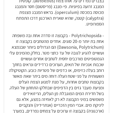
בצברים נפרדים על אותו צמח (autoicous). קופסית
המנבג זרועה בפיוניות. פי-מנבג (פריסטום) חסר והמנבג
מכוסה במכסה (operculum). בראש המנבג מצנפת
(calyptra) קטנה, שהיא שארית הארכגון דרכו התפתח
הספורופיט.
- Polytrichopsida - בקבוצה זו סדרה אחת ובה משפחה
אחת בת יותר מ-20 סוגים. אחדים מהטחבים בקבוצה זו
(Dawsonia, Polytrichum) הם הגדולים ביותר שבנמצא
ועשויים להגיע לגובה של עד כחצי מטר. בחלק מהמינים עלי
הגמטופיטים מורכבים יחסית לטחבים אחרים ועשויים
שכבות אנכיות של תאים, הערוכים כרדידים ונראים בחתך
רוחב בעלה כזימים, או כדפים של פטריות כובע. הקוטיקולה
השעוותית על פני שטח העלה דוחה מים ביתר שאת מאשר
בקבוצות טחבים אחרות, על מנת למנוע הצפת העלים
ומניעת מעבר גזים בין הדפיפים שבחלקו התחתון של העלה.
בשל חדירת המים המוגבלת מן העלים, הריזואידים
משמשים במיני הקבוצה לא רק לאחיזה במצע, אלא גם
ליניקת מים. אברי המין הזכריים (אנתרידיה) והנקביים
(ארכגוניה) בקבוצה זו ערוכים על צמחים נפרדים, במערך