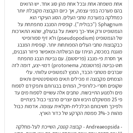
אחת משפחה אחת ובכל אחת מהן סוג אחד. יש הרואים
בהם מערכה בפני עצמה, אך כיום הקבוצה מקובלת יותר
כמחלקה במערכת טחבי העלים. הסוג העיקרי הוא
Sphagnum ("כבולית"). קופסית המנבג מתפתחת על
הגמטופיט ורק אחר-כך נישאת על גבעולון, שהוא התארכות
של הגמטופיט (pseudopodium) ולא זיף ספורופיטי
כבקבוצות טחבי העלים המפותחות יותר. קופסית המנבג
מוגנת במכסה, הניתז עם הבשלתה ומאפשר פיזור הנבגים,
אך חסרת פי-מנבג (פריסטום). עם נביטת הנבג מתפתח
חוט-נביטה (פרוטונמה, protonema) דמוי-יצע, דומה לזה
שברבים מטחבי הכבד, המנץ לגמטופיט עלוותי. עלי
הצמחים מקבוצה זו מכילים תאים פוטוסינטטיים ותאים
שקופים חסרי-כלורופיל, המתים בבגרותם ותפקידם לספוח
מים ולמנוע התייבשות. טחבים אלה עשויים לספוח מים עד
פי 25 ממשקלם היבש והם יוצרים מרבצי כבול ביצתיים
ולפיכך חשיבותם הכלכלית-חקלאית עצומה. אדמות כבול
מהוות כ-3% ממסת הקרקע של כדור הארץ.
- Andreaeopsida - קבוצה קטנה, השייכת לעל-מחלקה