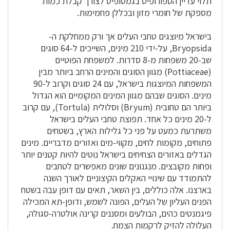
תלוי עדיין הספורופיט בגמטופיט לצורך קבלת כמות
מספקת של חומרי מזון ובכללן פחמימות.
בישראל מיוצגים טחבי העלים אך ורק ממחלקת ה-
Bryopsida, על-ידי 210 מינים, השייכים ל-64 סוגים
שב-20 משפחות מ-8 סדרות. למשפחת הפוטיים
(Pottiaceae) מגוון הסוגים והמינים הרחב ביותר מבין
המשפחות המיוצגות בישראל, עם 24 סוגים וקרוב ל-90
מינים. הסוגים שבהם מגוון המינים המקומיים הוא הגדול
ביותר הם טחובית (Bryum) וסלולית (Tortula), עם קרוב
ל-20 מינים כל אחד. תפוצת טחבי העלים בישראל
משתרעת כמעט על פני כל גלילות הארץ, בשטחים
פתוחים, מקומות לחים, מקווי-מים ואזורים מדבריים. מינים
הגדלים באזורים הצחיחים בישראל נוטים להיות קטנים יותר
ופחות מקובצים. מנגנונים שונים מאפשרים לטחבים
להתמודד עם שינויי האקלים הקיצוניים לאורך השנה
בארצנו. אלה כוללים, בין השאר, תאים עם דופן עבה בשטח
הפנים העליון של העלים, הפונה לשמש, ודופן-תא המכילה
פיגמנטים כהים, הבולעים ומסננים קרינה אולטרה-סגולה,
העלולה להזיק לרקמות הצמח.