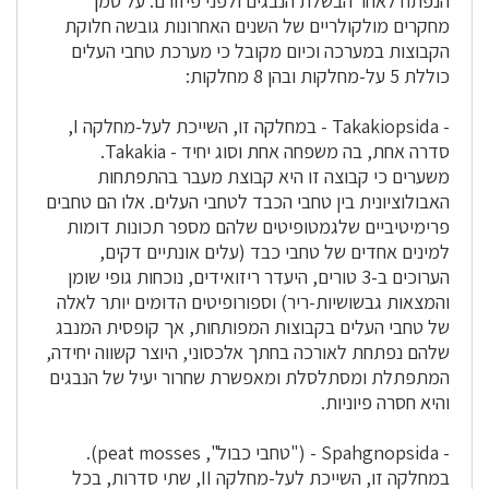
הנפתח לאחר הבשלת הנבגים ולפני פיזורם. על סמך
מחקרים מולקולריים של השנים האחרונות גובשה חלוקת
הקבוצות במערכה וכיום מקובל כי מערכת טחבי העלים
כוללת 5 על-מחלקות ובהן 8 מחלקות:
- Takakiopsida - במחלקה זו, השייכת לעל-מחלקה I,
סדרה אחת, בה משפחה אחת וסוג יחיד - Takakia.
משערים כי קבוצה זו היא קבוצת מעבר בהתפתחות
האבולוציונית בין טחבי הכבד לטחבי העלים. אלו הם טחבים
פרימיטיביים שלגמטופיטים שלהם מספר תכונות דומות
למינים אחדים של טחבי כבד (עלים אונתיים דקים,
הערוכים ב-3 טורים, היעדר ריזואידים, נוכחות גופי שומן
והמצאות גבשושיות-ריר) וספורופיטים הדומים יותר לאלה
של טחבי העלים בקבוצות המפותחות, אך קופסית המנבג
שלהם נפתחת לאורכה בחתך אלכסוני, היוצר קשווה יחידה,
המתפתלת ומסתלסלת ומאפשרת שחרור יעיל של הנבגים
והיא חסרה פיוניות.
- Spahgnopsida - ("טחבי כבול", peat mosses).
במחלקה זו, השייכת לעל-מחלקה II, שתי סדרות, בכל