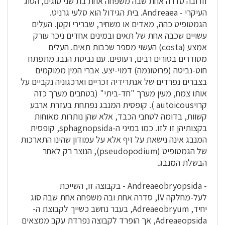
III ובה סדרה אחת שבה משפחה אחת בת שני סוגים, הסוג
העיקרי - Andreaea. בית הגידול הוא סלעי גרניט.
הגמטופיט כהה, מאדים או משחיר, שברירי וקטן. העלים
עשויים שכבה אחת של תאים ובמינים אחדים ניכר עורק
אמצע (costa) העשוי מספר שכבות תאים. העלים
מסודרים בטורים רבים, רעופים. עם נביטת הנבג מתפתח
חוט-נביטה (פרוטונמה) דמוי-יצע. אברי המין ממוקמים
בצברים נפרדים של אנתרידיה זכריים וארכגוניה נקביים על
אותו צמח, מעין מערך "חד-ביתי" (בטחבים מערך כזה
קרויautoicous ). קופסית המנבג נפתחת בעזרת ארבע
קשוות, בדומה לטחבי הכבד, אלא שהן נותרות מאוחות
בקצותיהן זו לזו. כמו במיני ה-sphagnopsida, קופסית
המנבג אינה נישאת על זיף אלא על עמודון שהינו התארכות
של הגמטופיט (pseudopodium), הנוצר רק לאחר
הבשלת המנבג.
- Andreaeobryopsida - בקבוצה זו, השייכת
לעל-מחלקה IV, סדרה אחת ובה משפחה אחת שבה סוג
יחיד, Adreaeobryum, בעבר נחשב כשייך לקבוצת ה-
Adreaeopsida, אך הופרד לקבוצה נפרדת עקב ממצאים