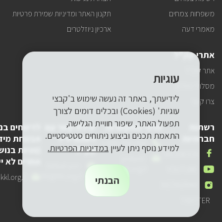
משפחות צמחים
תקנון האתר ומדיניות שמירת פרטיות
מאמרי דעה
ארכיון ניוזלטרים
אתרי קק"ל
אתר קק"ל
עוגיות
מסלולי טיולים
לידיעתך, באתר זה נעשה שימוש ב'קבצי
צרו קשר
עוגיות' (Cookies) ובכלים דומים לצורך
תפעול האתר, שיפור חוויית הגלישה,
רשתות
פרטי התקשרות
יצירת קשר עם
לדיווחים בנ
התאמת תכנים וביצוע ניתוחים סטטיסטיים.
חברתיות
לשכת יו"ר
אבטחת מיד
טלפון
1-800-250-250
למידע נוסף ניתן לעיין
במדיניות הפרטיות.
קק"ל
(פניות בנוש
שלנו
אנחנו
FACEBOOK
דואר
pneyot-
אחרים לא יי
בפייסבוק
דואר
lishkat-yor-
אלקטרוני
tzibur@kkl.org.il
אנחנו
YOUTUBE
אלקטרוני
kkl@kkl.org.il
דואר
kl.org.il
שלנו
הבנתי
ביוטיוב
אנחנו
INSTAGRAM
שלנו
אלקטרוני
באינסטגרם
שלנו
אנחנו
TWITTER
בטוויר