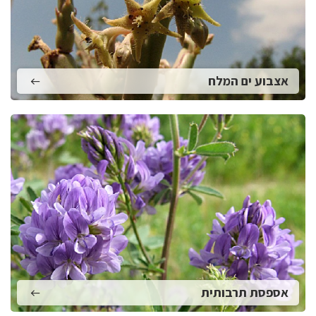
אצבוע ים המלח
אספסת תרבותית