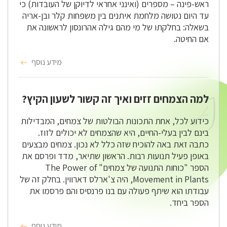
ראש-פינה – מספרים (ואינני אחראי לדִיוּקן של העובדות) כי
עד היום נטושה מלחמת איתנים בין משפחות קלר ובן-אריה
בשאלה: בחלקתו של מי מהם גילה אהרונסון לראשונה את
אם החיטה.
מידע נוסף
למה הצמחים זזים ואיך זה קשור לשעון הקיץ?
כידוע לכל, אחת התכונות הבולטות של צמחים, המבדילות
בינם לבין בעלי-החיים, היא שהצמחים לא יכולים לזוז.
כתבה זאת באה להוכיח שזה כלל לא נכון. צמחים מבצעים
באופן פעיל תנועות רבות. הראשון שתיאר, מדד ופרסם את
הספר "כוחות התנועה של צמחים" The Power of
Movement in Plants, היה צ'ארלס דארווין. בחלק זה של
עבודתו הוא שיתף פעולה עם בנו פרנסיס והם פרסמו את
הספר ביחד.
מידע נוסף