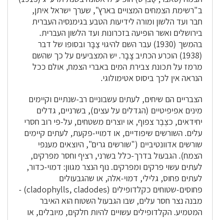
ב"רשימת הצמחים המצויים בארץ", שערך ישראל איתן,
חבר ועד הלשון ומורה לידיעות הטבע בגימנסיה העברית
בירושלים ואשר הופיעה בזכרונות ועד הלשון העברית.
בהמשך (1930) עבר השם להיגוי צַבָּר ובסופו של דבר
(1938) הוכרע הכתיב צָבָר. יש המצביעים על כך שהשם
מרמז על תכונת צבירת המים באברי הצמח, אולם ככל
הנראה אין לכך ביסוס אטימולוגי.
הצבריים הם שיחים, לעתים עשבוניים רב-שנתיים וקיימים
מינים אפיפיטיים (הגדלים על עצים), בשרניים, גדלים
יחידאים, כצֶבֶר צפוף, או יוצרים משטחים, על-פי רוב חסרי
עלים. השורשים שיפודיים, או דמויי-פקעת, לעתים קיימים
שורשים אדוונטיביים ("שורשים גרים", היוצאים מענפי
הצמח). הגבעול בדרך-כלל בשרני, רציף וחסר מפרקים,
לעתים עשוי פרקים ומפרקים. נוף הנצר מגוון: דמוי-כדור,
לעתים פחוס, גלילי, דמוי-אלה, או שהגבעולים
פחוסים-שטוחים כקלדופילים (cladophylls, cladodes) -
מבנה נצר חסר עלים, שבו הגבעול השטוח הוא האיבר
המטמיע. הקלדופילים עשויים להיות חלקים, מיובלים, או