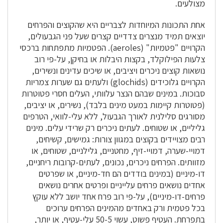
מצולעים.
אחת התכונות המיוחדות לצבריים היא שהקוצים והפרחים
יוצאים תמיד מנצרים צדדיים קצרים שעל פני הגבעולים,
הקרויים "פטמיות" (aeroles). הפטמיות מתפתחות ברכסי
צלעות הפילוקלד, בקצות היבלות או בחיקן, על-פי רוב
נושאות קוצים ניכרים ויציבים, או שיכים עדינים ונשירים,
הקרויים גלוכידים (glochids) ולעתים גם שערות צמריות
סבוכות. במינים שבהם הנצר עלוותי, העלים חסרי פטוטרות
(פטוטרות קיימות במעט מינים בלבד), נשירים, או יציבים,
מסורגים סלילנית לאורך הגבעול, ללא עלי-לוואי, הטרפים
גליליים, או שטוחים. לעתים ניכרים רק שרידי עלים. מינים
רבים מצויידים בקוצים במגוון צורות: גמישים, קשיחים,
דמויי-שערה, דמויי-זיף, מחטניים, גלילניים, שטוחים, או
מזוותים. הפרחים ניכרים, נכונים, לעתים-קרובות ריחניים,
דו-מיניים (במינים בודדים הם חד-מיניים, או שפרטים
אחדים נושאים פרחים עלייניים ופרטים אחרים נושאים
פרחים-דו-מיניים), על-פי רוב פרח אחד יושב ללא עוקץ
בכל פטמית ורק באחדים מהמינים הפרחים ערוכים
בתפרחת. העטיף פשוט, עשוי 50-5 עלי-עטיף, או יותר,