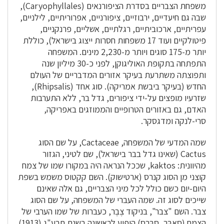
משפחת הצבריים בסדרת הציפורנאים (Caryophyllales),
שבה גם חיעדיים, ירבוזיים, ציפורניים, אפרוריתיים, לילניים,
עפריתיים, ארכוביתיים, רגלתיים, אשליים, פרנקניים,
פיטולקיים ועוד 17 משפחות חסרות ייצוג בישראל), כוללת
יותר מ-175 סוגים ויותר מ-2,230 מינים. המשפחה
התפתחה בתקופת האוליגוקן, לפני כ-30 מיליון שנה
ותפוצתה משתרעת בעיקר אזורים המדבריים של העולם
החדש (בעיקר ביבשת אמריקה). סוג אחד (Rhipsalis),
שזרעיו מופצים על-ידי ציפורים, גדל בר, ללא התערבות
האדם, גם באזורים הטרופיים והממוזגים באפריקה,
סרי-לנקה ומדגסקר.
שמה המדעי של המשפחה, Cactaceae, על שם הסוג
Cactus (שאינו גדל בבר בישראל), שם לטיני, הגזור
מהיוונית: kaktos, שככל הנראה היה במקורו שמו של צמח
קוצני מן הסוג קנרס (ארטישוק). השם קקטוס משמש בשפת
היום-יום כשם כולל לכל מיני הצבריים, גם אלה שאינם
שייכים לסוג זה. שמה העברי של המשפחה, על שם הסוג
צבר. השם "צבר", בניקוד צֶבֶר, כעברות של שמו הערבי של
הצמח (סאבּר, סַבּרֶס) הופיע לראשונה בשנת תרע"ג (1913)