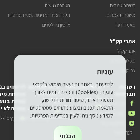
רשימת צמחים
הצהרת נגישות
משפחות צמחים
תקנון האתר ומדיניות שמירת פרטיות
מאמרי דעה
ארכיון ניוזלטרים
אתרי קק"ל
אתר קק"ל
מסלולי טיולים
עוגיות
צרו קשר
לידיעתך, באתר זה נעשה שימוש ב'קבצי
רשתות
פרטי התקשרות
יצירת קשר עם
לדיווחים בנ
עוגיות' (Cookies) ובכלים דומים לצורך
חברתיות
לשכת יו"ר
אבטחת מיד
טלפון
1-800-250-250
תפעול האתר, שיפור חוויית הגלישה,
קק"ל
(פניות בנוש
שלנו
אנחנו
FACEBOOK
דואר
pneyot-
התאמת תכנים וביצוע ניתוחים סטטיסטיים.
אחרים לא יי
בפייסבוק
דואר
lishkat-yor-
אלקטרוני
tzibur@kkl.org.il
אנחנו
YOUTUBE
למידע נוסף ניתן לעיין
במדיניות הפרטיות.
אלקטרוני
kkl@kkl.org.il
דואר
kl.org.il
שלנו
ביוטיוב
אנחנו
INSTAGRAM
שלנו
אלקטרוני
באינסטגרם
שלנו
אנחנו
TWITTER
הבנתי
בטוויר