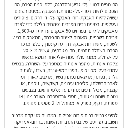
החיצוניים דמויי-עלי-גביע ובהדרגה, כלפי פנים הפרח, הם
הופכים להיות דמויי-עלי-כותרת. ההאבקה במינים השונים
עשויה להיות האבקת-רוח, האבקה על-ידי חרקים, ציפורים
ועטלפים. במינים רבים הפרחים נפתחים בלילה כדי לארח
מאביקים ליליים. בפרחים 50 אבקנים עד יותר מ-1,500,
זיריהם בשרניים, מאוחים לצינור התפרחת, המאבקים בני 2
לשכות, משחררות אבקה דרך סדקי אורך, כלפי מרכז
הפרח. השחלה תחתית, חד-מגורתית, עשויה מ-20-3
עלי-שחלה, ממנה עולה עמוד-עלי אחד הנושא בראשו
צלקת אונתית, מספר אונותיה כמספר עלי-השחלה. בבסיס
עמוד-העלי מצוי צופן. הפרי דמוי-ענבה, בשרני, לעתים
גלדני, נפתח, או שאינו נפתח, נשיר, או יציב לאורך זמן
לאחר הבשלתו, קליפתו עירומה, קשקשית, זיפנית, או
קוצנית, מכיל זרעים אחדים עד אלפי זרעים, בצבעים
וצורות שונות ומגוונות, חסרי אנדוספרם. העובר מנוון או
מפותח, זקוף, כפוף, או מפותל ולו 2 פסיגים מנוונים.
למיני צבריים רבים פירות אכילים, המהווים מני קדם מרכיב
חשוב בתפריטם של בני התרבויות השונות בדרום-אמריקה.