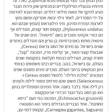
המין הנפוץ צבר מצוי (Opuntia ficus-indica), נאכל על
פירותיו וגבעוליו הפילוקלדיים ובמכסיקו שוק פירות הצבר
מגיע להיקף של מאות מיליוני דולרים. הצמח הובא לאירופה
על-ידי הספרדים, לאחר גילוי יבשת אמריקה ומשם נפוץ
לארצות המזרח התיכון. מיני הילוצראוס (הנפוץ שבהם הוא
Hylocereus undatus), קקטוס חסר קוצים, מגודלים אף
הם כפרי אקזוטי ומוכרים בשם "פיטאיה". זנים שונים של
פיטאיה פותחו באוניברסיטת בן-גוריון והם מגודלים באזורים
שונים בישראל. גם מינים של הסוג צראוס (Cereus),
שגבעולו קוצני מאוד, אך קליפת פריו, המכונה "קובו",
חסרת קוצים, מגודלים כצמחי חקלאות במקומות שונים
בעולם, גם בישראל, בנגב. צבריים רבים משמשים כצמחי
גינון מבוקשים ברחבי העולם. מוכרים מינים מסוגים שונים
המכונים "מלכת הלילה" (למשל הסוגים Cereus ו-
Selenicereus) משום שהם פורחים מספר לילות ולעתים
רק לילה אחד בלבד בשנה. אחד המינים הפופולריים בגינון
הוא מן הסוג בעל הנצר הכדורי אכינוקקטוס
(Echinocactus grusonii), המכונה בפי העם "כיסא
החותנת". אחד הצבריים הגדולים ביותר הוא הסגווארו
(Carnegiea gigantea, Saguaro), קקטוס דמוי-עץ,