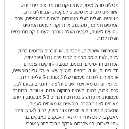
מכילים מוהל מימי, לעתים-קרובות מדיפים ריח דוחה.
השורשים סיביים או מעובים לפקעות. הגבעולים לרוב
מזוותים. העלים בעלי-פטוטרות, לעתים מחוספסים, שפת
הטרפים תמימה, משוננת, או חרוקה. לעתים הטרפים
שסועים לאונות, לעתים העלה מורכב, לעתים-קרובות בסיס
העלה לבוב.
התפרחות אשכולות, מכבדים, או סוככים מדומים בחיקי
עלים, לעתים מצומצמות לכדי פרח גדול וניכר יחיד.
הפרחים חד-מיניים, נכונים, מואבקי-חרקים והצמחים
חד-ביתיים, או דו-ביתיים. העטיף עשוי 5 עלי-גביע חופשיים,
או מאוחים למבנה פעמוני שלו 5 אונות ו-5 עלי-כותרת,
על-פי רוב הם מאוחים ויושבים על צינור הגביע, צבעם לבן,
קרם, צהוב, כתום, לעתים-רחוקות אדום, או וורוד. הכותרת
פעמונית, או פרושה. בפרחים הזכריים 5-3 אבקנים, זיריהם
מאוחים לצינור הפרח, חופשיים או מאוחים לעמוד,
המאבקים נפרדים או יוצרים צבר צפוף, לרוב לאבקן אחד
מאבק בן לשכה יחידה ולשאר האבקנים מאבקים בני
שתי-לשכות, המשחררות אבקה מבעד לחריץ אורכי.