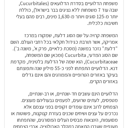
משפחת הדלועיים בסדרת הדלועאים (Cucurbitales,
שבה עוד 7 משפחות ללא נציגים בבר בישראל), כוללת
יותר מ-125 סוגים ויותר מ-1,630 מינים, רבים מהם בעלי
חשיבות כלכלית.
המשפחה קרויה על שם הסוג דלעת, שמקורו במרכז
אמריקה, אשר תורבת כגידול חקלאי בכל רחבי העולם. השם
"דלעת" נזכר במשנה (מסכת כלאיים, פרק א', משנה ב').
שם הסוג המדעי, Cucurbita (ומכאן שם המשפחה,
Cucurbitaceae), הוא שמה של הדלעת בלטינית, מקדמת
דנא. הדלועיים התפתחו לפני כ-55 מיליון שנה ותפוצתם
בעיקר באזורים הטרופיים והממוזגים והם אינם גדלים
באזורים הקרים.
הדלועיים הינם עשבים חד-שנתיים, או רב-שנתיים,
מטפסים, לעתים שרועים, לפעמים גבעוליהם מעוצים.
הצמחים לרוב אינם עומדים זקופים בפני עצמם אלא
נכרכים על עצים ושיחים שכנים בעזרת קנוקנות, פשוטות או
מסועפות, היוצאות מבסיס העלים המסורגים, שהתפתחו
מענפים שעברו התאמה במהלך האבולוציה. אברי הצמחים