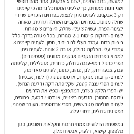
למעשה, ברוב המינים, ישנם 5 אבקנים, אחד מהם חופשי
ושני זוגות מאוחים, כך שלעיני המסתכל נדמה כי קיימים
רק 3 אבקנים. לעתים ניתן למצוא בפרחים הזכריים שרידי
שחלה מנוונת. בפרחים הנקביים השחלה תחתית, מאוחה
לצינור-הפרח, עשויה 3 עלי-שחלה, היוצרים 3 מגורות.
לעתים-רחוקות קיימות 2-1 מגורות, בכל מגורה בדרך-כלל
ביציות רבות. עמוד-העלי לרוב יחיד, חסון, לעתים קיימים 3
עמודי-עלי. הצלקת גדולה, או בת 2 אונות. לעתים ניתן
למצוא בפרחים הנקביים אבקנים מנוונים (סטמינודים).
הפרי כרגיל דמוי-ענבה גדולה, כדורית, או גלילית, קליפתה
עבה, צבעה ירוק, לבן, צהוב, כתום, לעתים מאדימה,
לעתים-קרובות מנוקדת, או מפוספסת (דלעת, אבטיח).
לעתים הפרי ענבה קטנה, שקליפתה דקה (דלעת הנחש).
יש והפרי הלקט בשרני, המתפוצץ ומפיץ את הזרעים
(ירוקת-החמור). הזרעים ביצניים, או דמויי-דמעה, פחוסים,
לעתים שוליהם מגובששים, חסרי אנדוספרם. העובר שמנוני,
הפסיגים גדולים, דמויי עלה.
במשפחת הדלועיים צמחי תרבות וחקלאות חשובים, כגון
מלפפון, קישוא, דלעת, אבטיח ומלון.