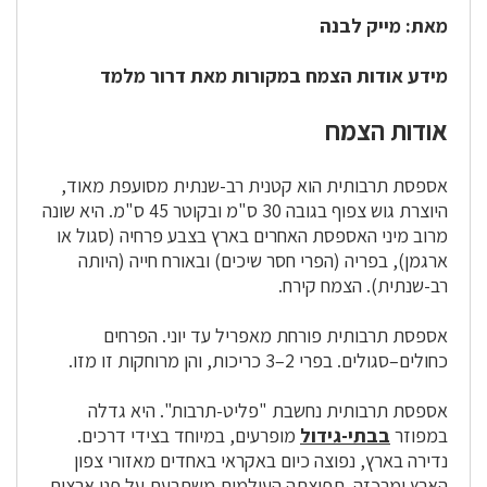
מאת: מייק לבנה
מידע אודות הצמח במקורות מאת דרור מלמד
אודות הצמח
אספסת תרבותית הוא קטנית רב-שנתית מסועפת מאוד,
היוצרת גוש צפוף בגובה 30 ס"מ ובקוטר 45 ס"מ. היא שונה
מרוב מיני האספסת האחרים בארץ בצבע פרחיה (סגול או
ארגמן), בפריה (הפרי חסר שיכים) ובאורח חייה (היותה
רב-שנתית). הצמח קירח.
אספסת תרבותית פורחת מאפריל עד יוני. הפרחים
כחולים–סגולים. בפרי 2–3 כריכות, והן מרוחקות זו מזו.
אספסת תרבותית נחשבת "פליט-תרבות". היא גדלה
במפוזר
בבתי-גידול
מופרעים, במיוחד בצידי דרכים.
נדירה בארץ, נפוצה כיום באקראי באחדים מאזורי צפון
הארץ ומרכזה. תפוצתה העולמית משתרעת על פני ארצות