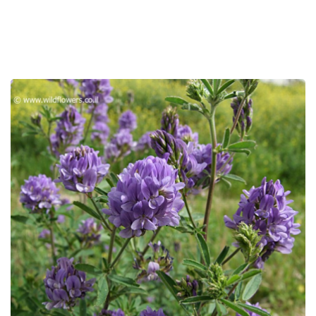
רכיב
גלריית
תמונות