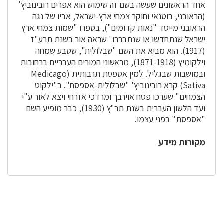
אחד הראשונים שעשה בשם זה שימוש הוא אפרים רובינוביץ'
(הראובני, בוטנאי וחוקר צמחי ארץ-ישראל, אביו של נגה
הראובני מייסד "נאות קדומים"), בספרו "שמות צמחי ארץ
ישראל שנתחדשו או שנתבררו" שראה אור בשנת תרע"ז
(1917). הוא מביא את השם "שבלולית", שטבע שמחה
וילקומיץ (1871-1918), מראשוני המורים העבריים ברחובות
ובמושבות שבגליל. למין אספסת תרבותית (Medicago
Sativa) קרא רובינוביץ' "שבלולית-אספסת". ב"ילקוט
הצמחים" שערכו פסח אוירבך ומרדכי אזרחי ויצא לאור ע"י
ועד הלשון העברית בשנת תר"ץ (1930), כבר מופיע השם
"אספסת" בפני עצמו.
מקורות מידע
לפניך