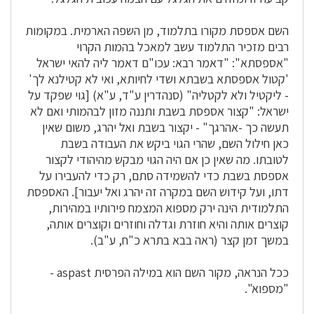
השם אספסת מקורו בתלמוד, מן השפה הארמית. במקומות
רבים מזכיר התלמוד עשב למאכל בהמות הקרוי
"אספסתא": "דאמר רבא: עכו"ם דאמר ליה להאי ישראל
'קטול אספסתא בשבתא ושדי לחיותא, ואי לא קטילנא לך'
- ליקטיל ולא לקטליה" (סנהדרין ע"ד, ע"א) [גוי שפקד על
ישראל: "קצור אספסת בשבת ותננה מזון לבהמותי ואם לא
תעשה כך -אהרגך" - יקצור בשבת ואל יהרג, משום שאין
כאן חילול השם, שהרי הגוי ביקש את העבודה בשבת
לטובתו. מה שאין כן אם היה הגוי מבקש מהיהודי לקצור
אספסת בשבת כדי להשמידה סתם, רק כדי להעבירו על
דתו, ועל קידוש השם במקרה זה יהרג ואל יעבור]. האספסת
התלמודית הינה ירק מספוא המצמח פירותיו במהירות,
קוצרים אותה והיא חוזרת וגדלה וחוזרים וקוצרים אותה,
במשך זמן קצר (ראה בבא בתרא כ"ח, ע"ב).
ככל הנראה, מקור השם הוא במילה הפרסית aspast -
"מספוא".