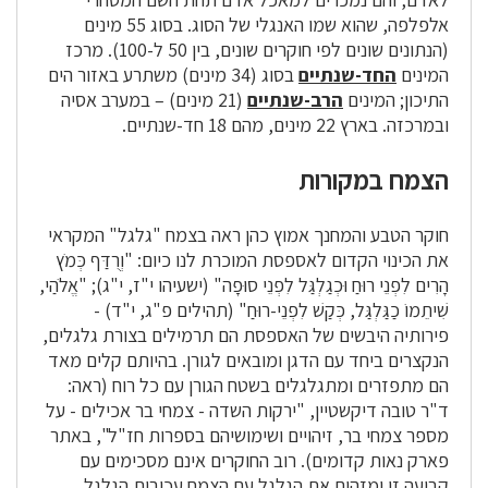
אלפלפה, שהוא שמו האנגלי של הסוג. בסוג 55 מינים
(הנתונים שונים לפי חוקרים שונים, בין 50 ל-100). מרכז
המינים
החד-שנתיים
בסוג (34 מינים) משתרע באזור הים
התיכון; המינים
הרב-שנתיים
(21 מינים) – במערב אסיה
ובמרכזה. בארץ 22 מינים, מהם 18 חד-שנתיים.
הצמח במקורות
חוקר הטבע והמחנך אמוץ כהן ראה בצמח "גלגל" המקראי
את הכינוי הקדום לאספסת המוכרת לנו כיום: "וְרֻדַּף כְּמֹץ
הָרִים לִפְנֵי רוּחַ וּכְגַלְגַּל לִפְנֵי סוּפָה" (ישעיהו י"ז, י"ג); "אֱלֹהַי,
שִׁיתֵמוֹ כַגַּלְגַּל, כְּקַשׁ לִפְנֵי-רוּחַ" (תהילים פ"ג, י"ד) -
פירותיה היבשים של האספסת הם תרמילים בצורת גלגלים,
הנקצרים ביחד עם הדגן ומובאים לגורן. בהיותם קלים מאד
הם מתפזרים ומתגלגלים בשטח הגורן עם כל רוח (ראה:
ד"ר טובה דיקשטיין, "ירקות השדה - צמחי בר אכילים - על
מספר צמחי בר, זיהויים ושימושיהם בספרות חז"ל", באתר
פארק נאות קדומים). רוב החוקרים אינם מסכימים עם
קביעה זו ומזהים את הגלגל עם הצמח עכובית הגלגל.