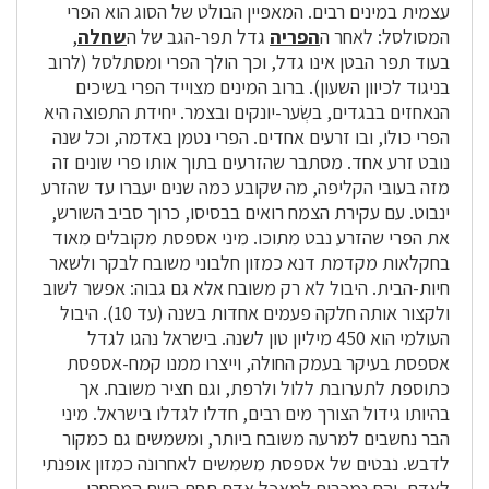
עצמית במינים רבים. המאפיין הבולט של הסוג הוא הפרי
המסולסל: לאחר ה
הפריה
גדל תפר-הגב של ה
שחלה
,
בעוד תפר הבטן אינו גדל, וכך הולך הפרי ומסתלסל (לרוב
בניגוד לכיוון השעון). ברוב המינים מצוייד הפרי בשיכים
הנאחזים בבגדים, בשְׂער-יונקים ובצמר. יחידת התפוצה היא
הפרי כולו, ובו זרעים אחדים. הפרי נטמן באדמה, וכל שנה
נובט זרע אחד. מסתבר שהזרעים בתוך אותו פרי שונים זה
מזה בעובי הקליפה, מה שקובע כמה שנים יעברו עד שהזרע
ינבוט. עם עקירת הצמח רואים בבסיסו, כרוך סביב השורש,
את הפרי שהזרע נבט מתוכו. מיני אספסת מקובלים מאוד
בחקלאות מקדמת דנא כמזון חלבוני משובח לבקר ולשאר
חיות-הבית. היבול לא רק משובח אלא גם גבוה: אפשר לשוב
ולקצור אותה חלקה פעמים אחדות בשנה (עד 10). היבול
העולמי הוא 450 מיליון טון לשנה. בישראל נהגו לגדל
אספסת בעיקר בעמק החולה, וייצרו ממנו קמח-אספסת
כתוספת לתערובת ללול ולרפת, וגם חציר משובח. אך
בהיותו גידול הצורך מים רבים, חדלו לגדלו בישראל. מיני
הבר נחשבים למרעה משובח ביותר, ומשמשים גם כמקור
לדבש. נבטים של אספסת משמשים לאחרונה כמזון אופנתי
לאדם, והם נמכרים למאכל אדם תחת השם המסחרי