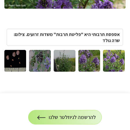
אספסת תרבותי היא "פליטת תרבות" משדות זרועים. צילום:
שרה גולד
הרשמה
להרשמה לניוזלטר שלנו
על
לניוזלטר
הרשמה
לעדכונים