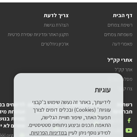
דף הבית
צריך לדעת
רשימת צמחים
הצהרת נגישות
משפחות צמחים
תקנון האתר ומדיניות שמירת פרטיות
מאמרי דעה
ארכיון ניוזלטרים
אתרי קק"ל
אתר קק"ל
מסלולי טיולים
עוגיות
צרו קשר
לידיעתך, באתר זה נעשה שימוש ב'קבצי
רשתות
פרטי התקשרות
יצירת קשר עם
לדיווחים בנ
עוגיות' (Cookies) ובכלים דומים לצורך
חברתיות
לשכת יו"ר
אבטחת מיד
טלפון
1-800-250-250
תפעול האתר, שיפור חוויית הגלישה,
קק"ל
(פניות בנוש
שלנו
אנחנו
FACEBOOK
דואר
pneyot-
התאמת תכנים וביצוע ניתוחים סטטיסטיים.
אחרים לא יי
בפייסבוק
דואר
lishkat-yor-
אלקטרוני
tzibur@kkl.org.il
אנחנו
YOUTUBE
למידע נוסף ניתן לעיין
במדיניות הפרטיות.
אלקטרוני
kkl@kkl.org.il
דואר
kl.org.il
שלנו
ביוטיוב