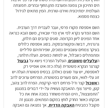
הים התיכון וכן צפונה ומערבה מהן.החוף ובהרים. תפוצתה
העולמית ימתיכונית ואירנו-טורנית. המין מתאים לגידול
כצמח מספוא.
השם אספסת מקורו פרסי, ועבר לעברית דרך הערבית.
השם המדעי נקרא לפי ארץ מדי שבאירן, משם הובא כנראה
אחד המינים ליוון הקדומה. סוגים קרובים הם תלתן,
גרגרנית, דבשה ופקטורובסקיה. בסוג אספסת כלולים
בעיקר צמחים עשבוניים נמוכים, שפירותיהם סליליים
ומתפתלים כשבלול, או לפחות כפופים. העלה תלתני,
ה
עלעלים
משוננים
, העלעל המרכזי נישא על
גבעול
קצרצר הנקרא פטוטרית (עלה כזה אינו אופייני רק
לאספסת, יש עוד סוגים כאלה). בבסיס פטוטרת העלה יש
זוג עלי-לוואי, והם מעורים בפטוטרת. הפרחים ערוכים לרוב
ב
אשכול
קצר ודל-פרחים דמוי-קרקפת. הפרח לרוב צהוב,
קטן, מייצר צוף. ההאבקה נעשית על-ידי דבורים במנגנון
"התפוצצות", היינו הפרח משחרר במכה אחת את כל
אבקתו כאשר החרק לוחץ במקום המתאים. מנגנון זה
מקובל כמבטיח
האבקה הדדית
, אך נמצאה גם האבקה