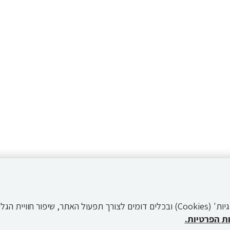
לידיעתך, באתר זה נעשה שימוש ב'קבצי עוגיות' (Cookies) ובכלים דומים לצורך תפעול הא
ת הפרטיות.