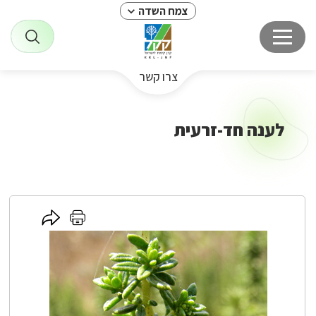
צמח השדה
צרו קשר
לענה חד-זרעית
לחץ
לחץ
כאן
כאן
לשיתוף
להדפסה