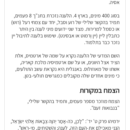
אסיה.
בסוג 400 מינים, בארץ 4. הלענה נזכרת בתנ"ך 8 פעמים,
תמיד בהקשר שלילי של רוע וסבל, יחד עם צמחי רעל (רוש)
או כסמל למרירות. מצד שני ידועים מיני לענה בין היתר
כתבלין ליין (יין וֶרמוט או אבסינט). שימוש בלענה לתיבול יין
נזכר כבר בתלמוד.
השם המדעי של הלענה נקרא על שמה של ארטמיס, אלת
הציד אצל היוונים, או על שם ארטמיסיה מלכת קאריה,
אשתו של מאוזולוס. באנגלית היא נקראת עשב התולעים,
כי מינים אחדים שלה מקובלים כמגרשים תולעי-בטן.
הצמח במקורות
הצמח מוזכר מספר פעמים, ותמיד בהקשר שלילי,
"בנבואות זעם".
ירמיהו פרק ט' יד': "לָכֵן, כֹּה-אָמַר יְהוָה צְבָאוֹת אֱלֹהֵי יִשְׂרָאֵל,
הִנְנִי מַאֲכִילָם אֶת-הָעָם הַזֶּה, לַעֲנָה; וְהִשְׁקִיתִים, מֵי-רֹאשׁ".