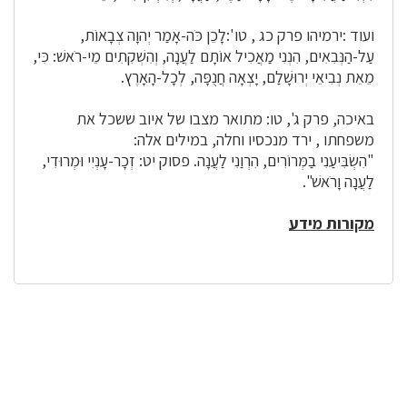
ועוד :ירמיהו פרק כג , טו':לָכֵן כֹּה-אָמַר יְהוָה צְבָאוֹת,
עַל-הַנְּבִאִים, הִנְנִי מַאֲכִיל אוֹתָם לַעֲנָה, וְהִשְׁקִתִים מֵי-רֹאשׁ: כִּי,
מֵאֵת נְבִיאֵי יְרוּשָׁלִַם, יָצְאָה חֲנֻפָּה, לְכָל-הָאָרֶץ.
באיכה, פרק ג', טו: מתואר מצבו של איוב ששכל את
משפחתו , ירד מנכסיו וחלה, במילים אלה:
"הִשְׂבִּיעַנִי בַמְּרוֹרִים, הִרְוַנִי לַעֲנָה. פסוק יט: זְכָר-עָנְיִי וּמְרוּדִי,
לַעֲנָה וָרֹאשׁ".
מקורות מידע
לפניך
רכיב
גלריית