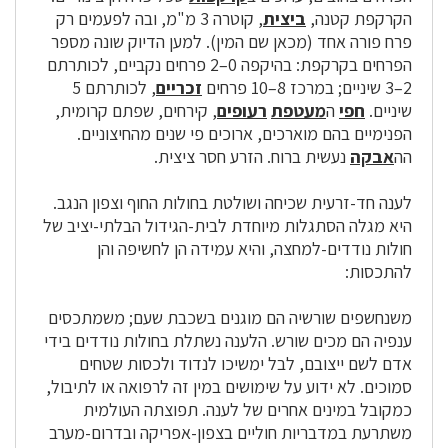
הקרקפת קטנה,
ביצית
, קוטרה 3 מ"מ, ובה לפעמים רק
פרח פורה אחד (מכאן שם המין). למען הדיוק שונה מספר
הפרחים בקרקפת: בהיקפה 0–2 פרחים נקביים, לכותרתם
2–3 שיניים; במרכז 8–10 פרחים
זכריים
, לכותרתם 5
שיניים.
חפי
ה
מעטפת
רעופים
, קירחים, שפתם קרומית,
הפנימיים בהם מוארכים, ארוכים פי שנים מהחיצוניים.
הה
אבקה
נעשית ברוח. הזרע חסר ציצית.
לענה חד-זרעית שכיחה ושולטת בחולות החוף וצפון הנגב.
היא מגלה הסתגלות מיוחדת לבית-הגידול הבלתי-יציב של
חולות נודדים-למחצה, והיא עמידה הן לחשיפה והן
להתכסות:
משנחשפים שורשיה הם מוגנים בשכבת שעם; משמתכסים
ענפיה הם מכים שורש. הלענה נשתלת בחולות נודדים בידי
אדם לשם ייצובם, לבל ימשיכו לנדוד ולכסות שטחים
סמוכים. לא ידוע על שימושים במין זה לרפואה או לתיבול,
כמקובל במינים אחרים של לענה. תפוצתה העולמית
משתרעת במדבריות חוליים בצפון-אפריקה ובדרום-מערב