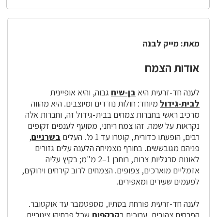
מאת: מייק לבנה
אודות הצמח
לענה חד-זרעית היא
בן-שיח
גבוה, והיא אופיינית
לבית-גידול
מיוחד: חולות נודדים ומיוצבים. היא מהווה
מרכיב ראשי בחברות צמחים בבית-גידול זה, וחברות אלה
נקראות על שמה. זהו צמח ריחני, מסועף לענפים זקופים
רבים, הופעתו כדורית, קוטרו עד 1 מ'. העלים
בשרניים
,
פניהם מגובששים. בחורף מצמיחה הלענה עלים גזורים
לאונות סרגליות צרות, רוחבן 1–2 מ"מ; בקיץ עליה
אזמליים מוארכים, צפופים. הצמחים לרוב קירחים וירוקים,
לפעמים שעירים ומאפירים.
לענה חד-זרעית פורחת בסתיו, מספטמבר עד אוקטובר.
הפרחים צהובים, ערוכים ב
קרקפות
שכל פרחיהן צינוריים.