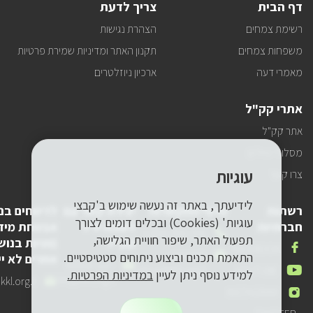
דף הבית
צריך לדעת
רשימת צמחים
הצהרת נגישות
משפחות צמחים
תקנון האתר ומדיניות שמירת פרטיות
מאמרי דעה
ארכיון ניוזלטרים
אתרי קק"ל
אתר קק"ל
מסלולי טיולים
עוגיות
צרו קשר
לידיעתך, באתר זה נעשה שימוש ב'קבצי
רשתות
פרטי התקשרות
יצירת קשר עם
לדיווחים בנ
עוגיות' (Cookies) ובכלים דומים לצורך
חברתיות
לשכת יו"ר
אבטחת מיד
טלפון
1-800-250-250
תפעול האתר, שיפור חוויית הגלישה,
קק"ל
(פניות בנוש
שלנו
אנחנו
FACEBOOK
דואר
pneyot-
התאמת תכנים וביצוע ניתוחים סטטיסטיים.
אחרים לא יי
בפייסבוק
דואר
lishkat-yor-
אלקטרוני
tzibur@kkl.org.il
אנחנו
YOUTUBE
למידע נוסף ניתן לעיין
במדיניות הפרטיות.
אלקטרוני
kkl@kkl.org.il
דואר
kl.org.il
שלנו
ביוטיוב
אנחנו
INSTAGRAM
שלנו
אלקטרוני
באינסטגרם
שלנו