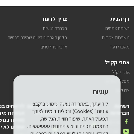
לעדכונים
דף הבית
צריך לדעת
רשימת צמחים
הצהרת נגישות
משפחות צמחים
תקנון האתר ומדיניות שמירת פרטיות
מאמרי דעה
ארכיון ניוזלטרים
אתרי קק"ל
אתר קק"ל
מסלולי טיולים
עוגיות
צרו קשר
לידיעתך, באתר זה נעשה שימוש ב'קבצי
רשתות
פרטי התקשרות
יצירת קשר עם
לדיווחים בנ
עוגיות' (Cookies) ובכלים דומים לצורך
חברתיות
לשכת יו"ר
אבטחת מיד
טלפון
1-800-250-250
תפעול האתר, שיפור חוויית הגלישה,
קק"ל
(פניות בנוש
שלנו
אנחנו
FACEBOOK
דואר
pneyot-
התאמת תכנים וביצוע ניתוחים סטטיסטיים.
אחרים לא יי
בפייסבוק
דואר
lishkat-yor-
אלקטרוני
tzibur@kkl.org.il
אנחנו
YOUTUBE
למידע נוסף ניתן לעיין
במדיניות הפרטיות.