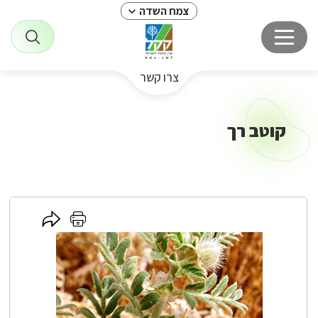
צמח השדה
צרו קשר
קוטב רך
לחץ
לחץ
כאן
כאן
לשיתוף
להדפסה