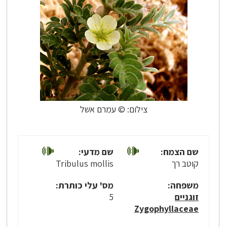
צילום: © עמרם אשל
שם הצמח:
שם מדעי:
קוטב רך
Tribulus mollis
משפחה:
מס' עלי כותרת:
זוגניים
5
Zygophyllaceae