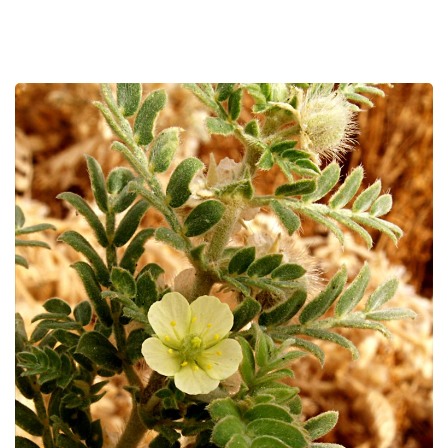
לפניך
רכיב
גלריית
תמונות