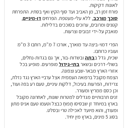
לאונות דקיקות.
פורח זמן רב, מן האביב ועד סוף הקיץ ואף בסתיו. התפרחת
סוכך
מורכב
, ללא עלי-מעטפת. הפרחים
דו-מיניים
,
קטנים ומרובים, ערוכים בסוככים בדלילות.
מואבק על-ידי זבובים וצרעות.
הפרי דמוי-ביצה עד מוארך, אורכו 7 מ"מ, רוחבו 3 מ"מ
ועוביו כרוחבו.
שכיח, גדל ב
בתה
ובשדות-בור, אך גם בגדות-נחלים,
בשולי-דרכים ובשאר
בתי-גידול
מופרעים. מופיע בכל
אזורי הארץ מבאר-שבע וצפונה.
הצמח מקובל ברפואה העממית אצל ערביי הארץ נגד נזלת,
צרידות, הפרעות בעיכול, דלקות עיניים, טעם רע בפה ועוד,
וכן כסם ממריץ ומעורר.
זנים תרבותיים מגדלים למטרות שונות, לאחרונה מקובל
בארץ במיוחד זן שבסיסו תָּפוּחַ כבצל וטעמו טעם אניס מתון
ומעודן, והוא מיועד לאכילה טרי ובסלט.
בסוג 5 מינים, בארץ מין יחיד.