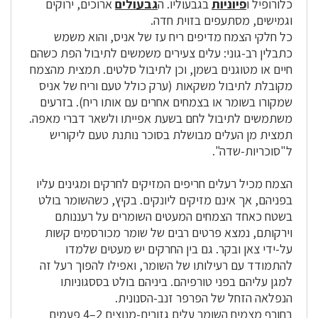
כלורופיל ו
פיוניות
בגבעוליו. ה
גבעולים
ארוכים, ירוקים
וגמישים, מסתעפים בזוית חדה.
כל חלקי הצמח מדיפים ריח עז של אניס, והוא משמש
כתבלין רב-גוני: עלים צעירים משמשים לתיבול הפת כשהם
חיים או מטוגנים בשמן, וכן לתיבול סלטים. תמצית מהצמח
מקובלת לתיבול משקאות (ערק כולל טעם וריח של אניס
שמקורו בשומר או בצמחים אחרים עם אותו ריח). בזרעים
משתמשים לתיבול לחם בשעת אפייתו ולשאר דברי מאפה.
תמצית מן העלים מבושלת בסוכר נותנת טעם ליקוריש
ל"סוכריות-שדה".
הצמח מכיל רעלים חריפים המזיקים לחרקים ומגינים עליו
בפניהם, אך אינם מזיקים ליונקים. בקיץ, כשהשומר בולט
בשטח כאחד הצמחים המעטים השומרים על רעננותם
וירקותם, נמצא פרטים רבים של שומר מכורסמים קשות
על-ידי צאן ובקר. גם בין החרקים יש מעטים שלמדו
להתמודד עם רעילותו של השומר, ואפילו להפוך רעל זה
למגן עליהם בפני טורפיהם. ביניהם בולט בססגוניותו
הנפלאה הזחל של הפרפר זנב-הסנונית.
בחורף מצמיח השומר עלים גזורים-מנוצים 2–4 פעמים