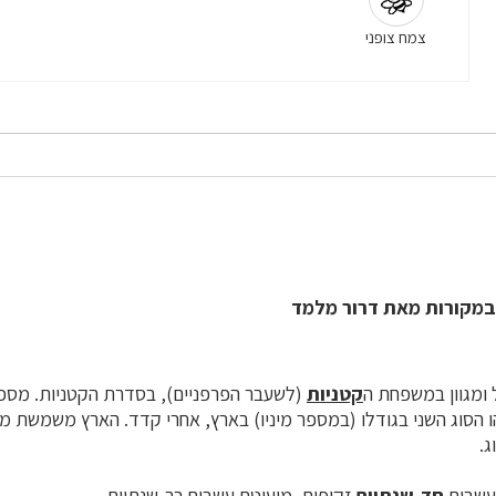
צמח צופני
במקורות מאת דרור מלמד
ל ומגוון במשפחת ה
קטניות
ם, והריהו הסוג השני בגודלו (במספר מיניו) בארץ, אחרי קדד. הארץ משמשת
ג.
 עשבים
חד-שנתיים
זקופים, מיעוטם עשבים רב-שנתיים.