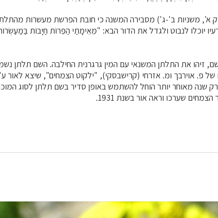
א', משניות ב'-ג') מסבירה המשנה כי חובת הפרשת מעשרות מהתלתן
כלו לנבוט ולגדל את הדור הבא: "מֵאֵימָתַי הַפֵּרוֹת חַיָּבוֹת בַּמַּעַשְׂרוֹת... 
ם, זיהו את התלתן המשנאי עם המין גרגרנית החילבה. השם תלתן נשמ
של פ. אוירבך ומ. אזרחי (קרישבסקי), "ילקוט הצמחים", שיצא לאור ע"
ת תר"ץ (1930). רק שנה מאוחר יותר הוחל להשתמש באופן סדיר בשם תלתן לסוג המו
 הצמחים שערכו וראה אור בשנת 1931.