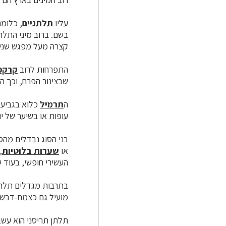
עליו
תלתניים
, כלומ
בשם. ברוב מיני התלתן י
קצרה מעל מפגש שני
התפרחות לרוב
קרקפ
שבצינור הפרח, וכך ה
ה
תרמיל
כלוא בגביע, 
עופות או בשיער של יו
בני הסוג נבדלים מהס
או
שערות בלוטיות
,
העשירי חופשי, בעוד 
בתרבות מגדלים תלתן 
מועיל גם כצמח-דבש 
תלתן תריסני הוא עש