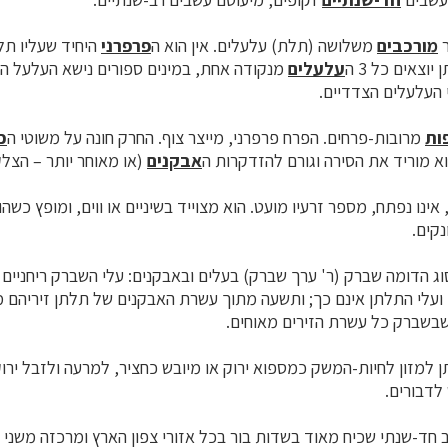
ר
מורכבים
משלושה (תלת) עלעלים. אין הוא ה
פרפרני
היחיד שעליו תל
וצאים כל 3 ה
עלעלים
מנקודה אחת, במינים ספורים נישא ה
עלעל
הא
העלעלים
הצדדיים.
ות
מרובות-פרחים. הפרח
פרפרני
, מייצר צוף. החרק חונה על משוטי ה
כ
וא מוריד את הסירה וגורם להזדקרות ה
אבקנים
(או מאוחר יותר – הצל
אינו נפתח, מספר זרעיו מועט. הוא מצוייד בשיניים או ווים, ומופץ כשה
נקים.
וג הדומה שברק (ר' ערך שברק) בעלים ובאבקנים: עלי השברק ריחניים 
 ועלי התלתן אינם כך; ותשעה מתוך עשרת
האבקנים
של תלתן זיריהם מא
שבשברק כל עשרת הזירים מאוחים.
למזון לחיות-המשק כמספוא ירוק או מיובש כחציר, למרעה ולזבל ירוק
לדבורים.
ב
חד-שנתי
שכיח מאוד בשדות בור בכל אזורי צפון הארץ ומרכזה משני עב