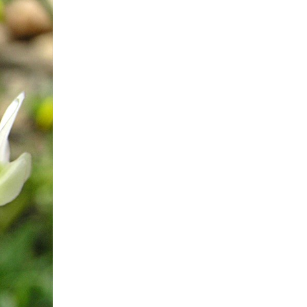
רכיב
גלריית
תמונות