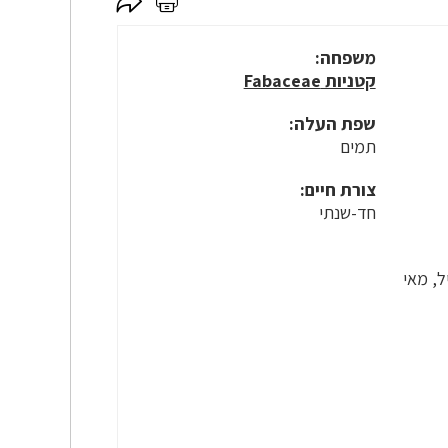
לחץ
לחץ
כאן
כאן
לשיתוף
להדפסה
משפחה:
קטניות Fabaceae
שפת העלה:
תמים
צורת חיים:
חד-שנתי
ל, מאי