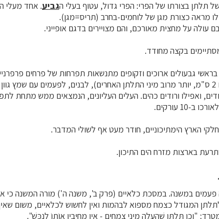
ל תלתן בצורתו של הפרי: הפרי גדול, עטוף בעלי ה
גביע
. אחד מעלי ה
ו מראה כצורת מגן של לוחמים-בחרב (תריס=מגן).
ם עולה על מחצית מאורכם, והם מצויירים בדגם אופייני.
מסתיימים בקצה מחודד.
 בראשי
גבעולים
ארוכים וזקופים מתנשאות תפרחות של
פרחים פרפרניי
וצרים במיוחד (אורכם 2 ס"מ, יותר מרוב מיני התלתן האחרים), לבנים, לפעמים עם שמץ 
דים, ואפילו ורודים כהים. העלים העליונים, הנמצאים ממש מתחת לתפר
 ב-10 עורקים.
לקי הארץ הימתיכוניים, חודר מעט אף לשולי המדבר.
רעת בארצות מזרח הים התיכון.
עמים במשנה. במסכת כלאיים (פרק ב', משנה ה') מורה המשנה כי אי
תלתן המגודל כצמח מספוא לבהמות ואין לחשוש לכלאיים, משום שאין ב
כֵן תִּלְתָּן שֶׁהֶעֱלָה מִינֵי צְמָחִים - אֵין מְחַיְּבִין אוֹתוֹ לְנַכֵּשׁ".