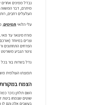
נבדל ממינים אחרים ש
מיתרם, דבר המשווה ל
העלעלים רחבים, רוחב
עלי הלואי
תמימים
, 
פורח מינואר עד מאי.
הפרחים התחתונים ורו
צינור
הגביע
משורטט לאורכו
גדל בשדות בור בכל ח
תפוצתו העולמית משת
הצמח במקורות
השם תלתן נזכר כמה פ
שוטים שצמחו בינות ל
בעשבים אלה והם לו מטרד: "וְ