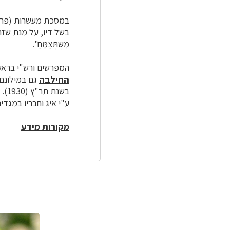
במסכת מעשרות (פרק 
בשל דיו, על מנת שזרעיו יו
מִשֶּׁתְּצַמֵּחַ".
המפרשים ורש"י בראש
החילבה
גם במילונם 
בשנ
ע"י איג וחבריו במגדיר
מקורות מידע
לפניך