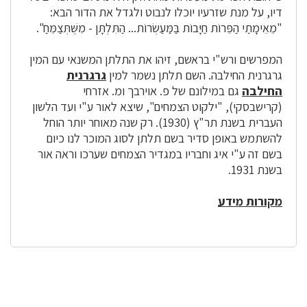
דיו, על מנת שזרעיו יוכלו לנבוט ולגדל את הדור הבא:
"מֵאֵימָתַי הַפֵּרוֹת חַיָּבוֹת בַּמַּעַשְׂרוֹת... הַתִּלְתָּן - מִשֶּׁתְּצַמֵּחַ".
המפרשים ורש"י בראשם, זיהו את התלתן המשנאי עם המין
גרגרנית החילבה. השם תלתן נשמר למין
גרגרנית
החילבה
גם במילונם של פ. אוירבך ומ. אזרחי
(קרישבסקי), "ילקוט הצמחים", שיצא לאור ע"י ועד הלשון
העברית בשנת תר"ץ (1930). רק שנה מאוחר יותר הוחל
להשתמש באופן סדיר בשם תלתן לסוג המוכר לנו כיום
בשם זה ע"י איג וחבריו במגדיר הצמחים שערכו וראה אור
בשנת 1931.
מקורות מידע
לפניך