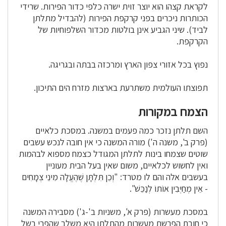
לקראת קצהו הוא יוצר זוית ישרה כלפי כדור הפירות. שרידי
ה
כותרות
ניכרים בפני
קרקפת
הפירות (להבדיל מתלתן
לביד). שיני
הגביע
אינן בולטות מכדור השלפוחיות של
הקרקפת.
נפוץ בכל אזורי צפון הארץ ומרכזה ב
בתה
ובגריגה.
תפוצתו העולמית משתרעת בארצות מזרח הים התיכון.
הצמח במקורות
השם תלתן נזכר כמה פעמים במשנה. במסכת כלאיים
(פרק ב', משנה ה') מורה המשנה כי אין חובה לנכש עשבים
שוטים שצמחו בינות לתלתן המגודל כצמח מספוא לבהמות
ואין לחשוש לכלאיים, משום שאין בעל הבית מעוניין
בעשבים אלה והם לו מטרד: "וְכֵן תִּלְתָּן שֶׁהֶעֱלָה מִינֵי צְמָחִים
- אֵין מְחַיְּבִין אוֹתוֹ לְנַכֵּשׁ".
במסכת מעשרות (פרק א', משניות ב'-ג') מסבירה המשנה
כי חובת הפרשת מעשרות מהתלתן היא משלב שהפרי בשל