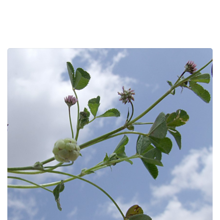
רכיב
גלריית
תמונות