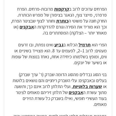
הפרחים ערוכים לרוב ב
קרקפות
מרובות-פרחים. הפרח
פרפרני
, מייצר צוף, הנאגר בציפורן של מפרש הכותרת.
החרק חונה על משוטי ה
כותרת
וחותר לצוף שבצינור הפרח,
וכך הוא מוריד את הסירה וגורם להזדקרות ה
אבקנים
(או
מאוחר יותר – הצלקת) המסתתרים בה.
הפרי הוא
תרמיל
הכלוא ב
גביע
ואינו נפתח, ובו זרעים
מעטים: לרוב 1–2, לפעמים עד 8. הוא מצוייד בשיניים או
ווים, ומופץ בשלמותו כיחידה אחת, נאחז בנוצות של עופות
או בשיער של יונקים.
בני הסוג נבדלים מהסוג הדומה שברק (ר' ערך שברק)
בעלים ובאבקנים: עלי השברק ריחניים והם נושאים בלוטות
או
שערות בלוטיות
, ועלי התלתן לרוב אינם כך; ותשעה
מתוך עשרת
ה
אבקנים
של תלתן זיריהם מאוחים לצינור
בעוד העשירי חופשי, ואילו בשברק כל עשרת הזירים
מאוחים.