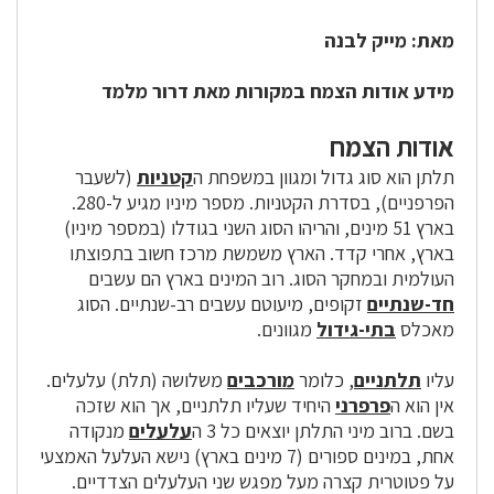
מאת: מייק לבנה
מידע אודות הצמח במקורות מאת דרור מלמד
אודות הצמח
תלתן הוא סוג גדול ומגוון במשפחת ה
קטניות
(לשעבר
הפרפניים), בסדרת הקטניות. מספר מיניו מגיע ל-280.
בארץ 51 מינים, והריהו הסוג השני בגודלו (במספר מיניו)
בארץ, אחרי קדד. הארץ משמשת מרכז חשוב בתפוצתו
העולמית ובמחקר הסוג. רוב המינים בארץ הם עשבים
חד-שנתיים
זקופים, מיעוטם עשבים רב-שנתיים. הסוג
מאכלס
בתי-גידול
מגוונים.
עליו
תלתניים
, כלומר
מורכבים
משלושה (תלת) עלעלים.
אין הוא ה
פרפרני
היחיד שעליו תלתניים, אך הוא שזכה
בשם. ברוב מיני התלתן יוצאים כל 3 ה
עלעלים
מנקודה
אחת, במינים ספורים (7 מינים בארץ) נישא ה
עלעל
האמצעי
על פטוטרית קצרה מעל מפגש שני
העלעלים
הצדדיים.