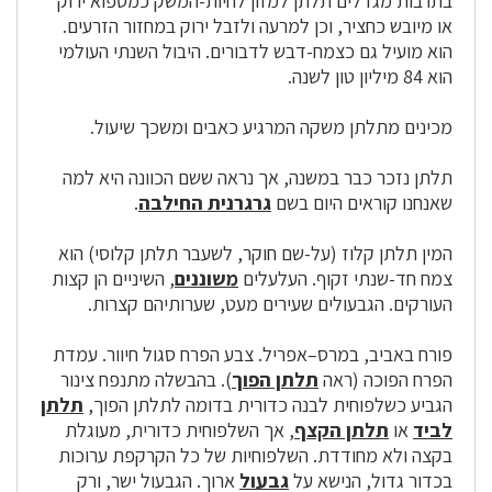
בתרבות מגדלים תלתן למזון לחיות-המשק כמספוא ירוק
או מיובש כחציר, וכן למרעה ולזבל ירוק במחזור הזרעים.
הוא מועיל גם כצמח-דבש לדבורים. היבול השנתי העולמי
הוא 84 מיליון טון לשנה.
מכינים מתלתן משקה המרגיע כאבים ומשכך שיעול.
תלתן נזכר כבר במשנה, אך נראה ששם הכוונה היא למה
שאנחנו קוראים היום בשם
גרגרנית החילבה
.
המין תלתן קלוז (על-שם חוקר, לשעבר תלתן קלוסי) הוא
צמח
חד-שנתי
זקוף. העלעלים
משוננים
, השיניים הן קצות
העורקים. ה
גבעולים
שעירים מעט, שערותיהם קצרות.
פורח באביב, במרס–אפריל. צבע הפרח סגול חיוור. עמדת
הפרח הפוכה (ראה
תלתן הפוך
). בהבשלה מתנפח צינור
ה
גביע
כשלפוחית לבנה כדורית בדומה לתלתן הפוך,
תלתן
לביד
או
תלתן הקצף
, אך השלפוחית כדורית, מעוגלת
בקצה ולא מחודדת. השלפוחיות של כל ה
קרקפת
ערוכות
בכדור גדול, הנישא על
גבעול
ארוך. ה
גבעול
ישר, ורק