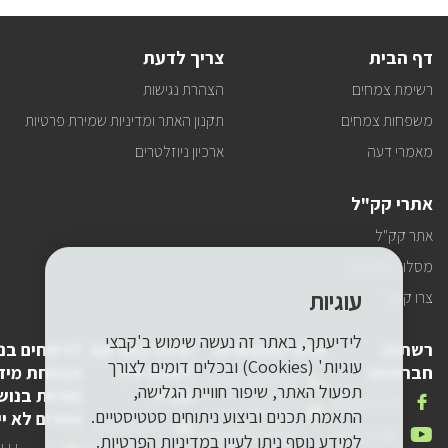
לעדכונים
דף הבית
צריך לדעת
רשימת צמחים
הצהרת נגישות
משפחות צמחים
תקנון האתר ומדיניות שמירת פרטיות
מאמרי דעה
ארכיון ניוזלטרים
אתרי קק"ל
אתר קק"ל
מסלולי טיולים
עוגיות
צרו קשר
לידיעתך, באתר זה נעשה שימוש ב'קבצי
רשתות
פרטי התקשרות
יצירת קשר עם
לדיווחים בנ
עוגיות' (Cookies) ובכלים דומים לצורך
חברתיות
לשכת יו"ר
אבטחת מיד
טלפון
1-800-250-250
תפעול האתר, שיפור חוויית הגלישה,
קק"ל
(פניות בנוש
שלנו
אנחנו
FACEBOOK
דואר
pneyot-
התאמת תכנים וביצוע ניתוחים סטטיסטיים.
אחרים לא יי
בפייסבוק
דואר
lishkat-yor-
אלקטרוני
tzibur@kkl.org.il
אנחנו
YOUTUBE
למידע נוסף ניתן לעיין
במדיניות הפרטיות.
אלקטרוני