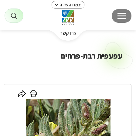
צמח השדה
צרו קשר
עפעפית רבת-פרחים
לחץ
לחץ
כאן
כאן
לשיתוף
להדפסה