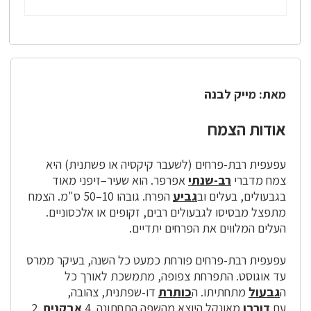
מאת: מייק לבנה
אודות הצמח
עפעפית רבת-פרחים (לשעבר קיקסיה או פשתנית) היא
צמח מדברי
רב-שנתי
אפרפר. הוא שעיר–זיפני מאוד
בגבעולים, בעלים וב
גביע
הפרח. גובהו 10–50 ס"מ. הצמח
מתפצל מבסיסו לגבעולים רבים, זקופים או אלכסוניים.
העלים המלווים את הפרחים יתדיים.
עפעפית רבת-פרחים פורחת כמעט כל השנה, בעיקר ממרס
עד אוגוסט. התפרחת צפופה, מתמשכת לאורך כל
ה
גבעול
מתחתיתו. ה
כותרת
דו-שפתנית, צהובה,
עם
דורבן
מאונקל היוצא מהשפה התחתונה. 4
אבקנים
, 2