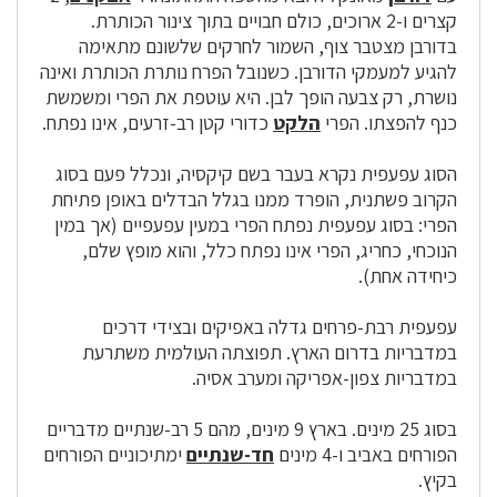
קצרים ו-2 ארוכים, כולם חבויים בתוך צינור הכותרת.
בדורבן מצטבר צוף, השמור לחרקים שלשונם מתאימה
להגיע למעמקי הדורבן. כשנובל הפרח נותרת הכותרת ואינה
נושרת, רק צבעה הופך לבן. היא עוטפת את הפרי ומשמשת
כנף להפצתו. הפרי
הלקט
כדורי קטן רב-זרעים, אינו נפתח.
הסוג עפעפית נקרא בעבר בשם קיקסיה, ונכלל פעם בסוג
הקרוב פשתנית, הופרד ממנו בגלל הבדלים באופן פתיחת
הפרי: בסוג עפעפית נפתח הפרי במעין עפעפיים (אך במין
הנוכחי, כחריג, הפרי אינו נפתח כלל, והוא מופץ שלם,
כיחידה אחת).
עפעפית רבת-פרחים גדלה באפיקים ובצידי דרכים
במדבריות בדרום הארץ. תפוצתה העולמית משתרעת
במדבריות צפון-אפריקה ומערב אסיה.
בסוג 25 מינים. בארץ 9 מינים, מהם 5 רב-שנתיים מדבריים
הפורחים באביב ו-4 מינים
חד-שנתיים
ימתיכוניים הפורחים
בקיץ.