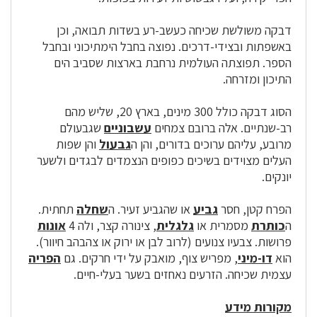
דבקה משולשת שכיחה כעשב-רע בשדות תבואה, וכן
באשפתות ובצידי-דרכים. נפוצה בחבל הימתיכוני ובחבל
הספר. תפוצתה העולמית נרחבת בארצות שסביב הים
התיכון ומזרחה.
הסוג דבקה כולל 300 מינים, בארץ 20, שליש מהם
רב-שנתיים. אלה ברובם צמחים
עשבוניים
שגבעולם
מרובע, עליהם ערוכים בדורים, והן ה
גבעול
והן שפות
העלים מצוידים בשיכים כפופים הנצמדים לבגדים ולשער
יונקים.
הפרח קטן, חסר
גביע
או שהגביע זעיר. ה
שחלה
תחתית.
ה
כותרת
מסמרית או
גלגלית
, צינורה קצר, ולה 4
אונות
פרושות. צבעיו צנועים (לרוב לבן או ירוק או צהבהב חיוור).
הוא
דו-מיני
, מפריש צוף, מואבק על ידי חרקים. גם
הפריה
עצמית שכיחה. הזרעים נאחזים בשער בעלי-חיים.
מקורות מידע