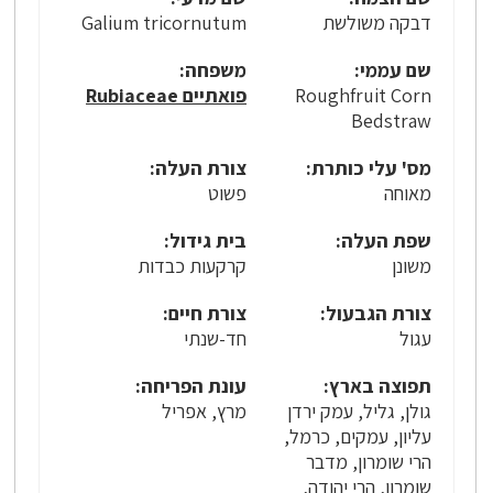
דבקה משולשת
Galium tricornutum
שם עממי:
משפחה:
Roughfruit Corn
פואתיים Rubiaceae
Bedstraw
מס' עלי כותרת:
צורת העלה:
מאוחה
פשוט
שפת העלה:
בית גידול:
משונן
קרקעות כבדות
צורת הגבעול:
צורת חיים:
עגול
חד-שנתי
תפוצה בארץ:
עונת הפריחה:
גולן, גליל, עמק ירדן
מרץ, אפריל
עליון, עמקים, כרמל,
הרי שומרון, מדבר
שומרון, הרי יהודה,