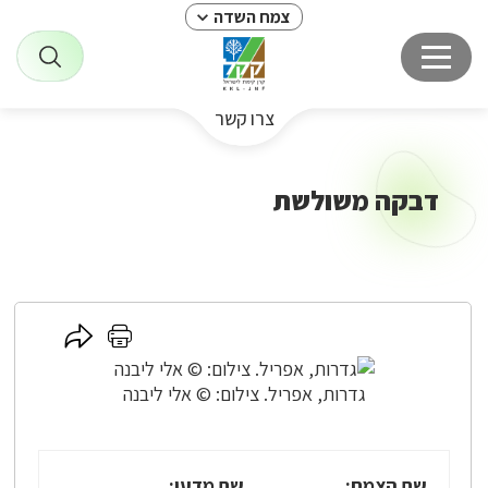
צמח השדה
צרו קשר
דבקה משולשת
לחץ
לחץ
כאן
כאן
לשיתוף
להדפסה
גדרות, אפריל. צילום: © אלי ליבנה
שם הצמח:
שם מדעי: