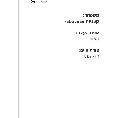
לחץ
לחץ
כאן
כאן
לשיתוף
להדפסה
משפחה:
קטניות Fabaceae
שפת העלה:
משונן
צורת חיים:
חד-שנתי