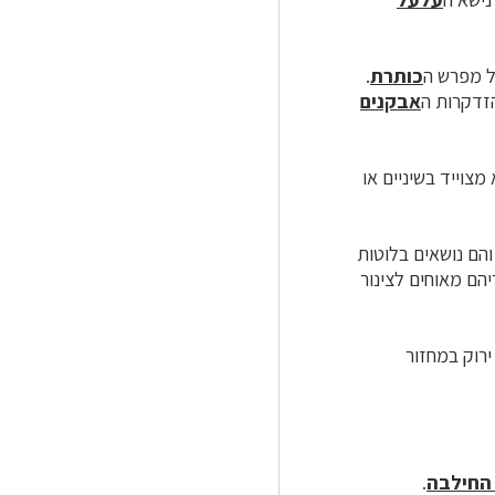
של מפרש ה
כותרת
.
הזדקרות ה
אבקנים
ו זרעים מעטים: לרוב 1–2, לפעמים עד 8. הוא מצוייד בשיניים או
והם נושאים בלוטות
הם מאוחים לצינור
ירוק במחזור
 החילבה
.