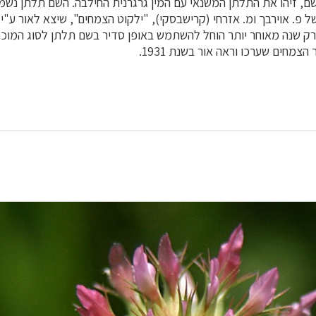
, זיהו את התלתן המשנאי עם המין גרגרנית החילבה. השם תלתן נשמר
ל פ. אוירבך ומ. אזרחי (קרישבסקי), "ילקוט הצמחים", שיצא לאור ע"י
ת תר"ץ (1930). רק שנה מאוחר יותר הוחל להשתמש באופן סדיר בשם תלתן לסוג המו
 הצמחים שערכו וראה אור בשנת 1931.