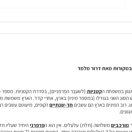
במקורות מאת דרור מלמד
מגוון במשפחת ה
קטניות
ם, והריהו הסוג השני בגודלו (במספר מיניו) בארץ, אחרי קדד. הארץ משמשת
. רוב המינים בארץ הם עשבים
חד-שנתיים
זקופים, מיעוטם עשבים רב
וונים.
ר
מורכבים
משלושה (תלת) עלעלים. אין הוא ה
פרפרני
היחיד שעליו תל
וצאים כל 3 ה
עלעלים
מנקודה אחת, במינים ספורים (7 מינים בארץ) נישא ה