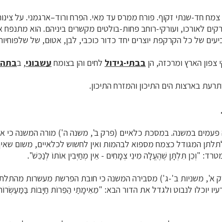
 צמח
חד-שנתי
זקוף. פורח ממרס עד מאי. הפרח ורוד–ארגמני. על צינור
יעים של כל ה
קרקפת
יוצרים יחד כדור כוכבי, לבן, אטוּם, של שלפוחיות
 צפון הארץ ומרכזה, הן
ב
בתי-גידול
לחים והן בצומח
עשבוני
, ב
בתה
עת בארצות הים התיכון והמזרח התיכון.
עמים במשנה. במסכת כלאיים (פרק ב', משנה ה') מורה המשנה כי אי
תלתן המגודל כצמח מספוא לבהמות ואין לחשוש לכלאיים, משום שאין ב
כֵן תִּלְתָּן שֶׁהֶעֱלָה מִינֵי צְמָחִים - אֵין מְחַיְּבִין אוֹתוֹ לְנַכֵּשׁ".
א', משניות ב'-ג') מסבירה המשנה כי חובת הפרשת מעשרות מהתלתן
כלו לנבוט ולגדל את הדור הבא: "מֵאֵימָתַי הַפֵּרוֹת חַיָּבוֹת בַּמַּעַשְׂרוֹת... 