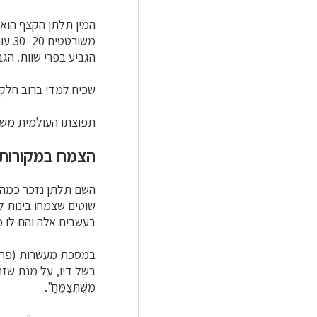
המין תלתן הקצף הוא
משורטטים 20–30 עורקים לאורכו, ועורקי-רוחב פחות-בולטים מקשרים ביניהם. הוא מתנפח אחרי ההבשלה. שיני
הגביע
בפרי שוות. הגב
שכיח למדי ברוב חלקי
תפוצתו העולמית משתר
הצמח במקורות
השם תלתן נזכר כמה פ
שוטים שצמחו בינות ל
בעשבים אלה והם לו מטרד: "וְ
במסכת מעשרות (פרק 
בשל דיו, על מנת שזרעיו יו
מִשֶּׁתְּצַמֵּחַ".