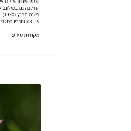
המפרשים ורש"י בראשם
החילבה גם במילונם ש
בשנ
ע"י איג וחבריו במגדיר
מקורות מידע
לפניך
רכיב
גלריית
תמונות