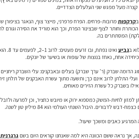
 קצרה מעל מפגש שני
העלעלים
הצדדיים.
ב
קרקפות
מרובות-פרחים. הפרח
פרפרני
, מייצר צוף, הנאגר בציפורן 
ה
כותרת
וחותר לצוף שבצינור הפרח, וכך הוא מוריד את הסירה וגורם ל
צלקת) המסתתרים בה.
א ב
גביע
ואינו נפתח, וב
כיחידה אחת, נאחז בנוצות של עופות או בשיער של יונקים.
וג הדומה שברק (ר' ערך שברק) בעלים ובאבקנים: עלי השברק ריחניים 
 ועלי התלתן לרוב אינם כך; ותשעה מתוך עשרת
האבקנים
של תלתן זירי
ואילו בשברק כל עשרת הזירים מאוחים.
למזון לחיות-המשק כמספוא ירוק או מיובש כחציר, וכן למרעה ולזבל 
-דבש לדבורים. היבול השנתי העולמי הוא 84 מיליון טון לשנה.
המרגיע כאבים ומשכך שיעול.
, אך נראה ששם הכוונה היא למה שאנחנו קוראים היום בשם
גרגרנית