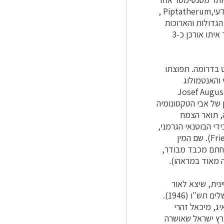
והוא עולה במקצת על אורך המוצים, מכופף מעט ונושר בקלות, מכאן שם הסוג (גם השם המדעי,Piptatherum ,
שעיר הן הגדולות והארוכות
מאלה של כל מיני הנשרן הגדלים בישראל והן מגיעות לאורך של 1.5-1 ס"מ, ללא המלען ויחד איתו אורכן כ-3
ט בדרומה. תפוצתו
שרן שעיר תואר בשנת 1817 ע"י הבוטנאי והאנטמולוג
רי רמר (Johann Jacob Roemer, 1763-1819) ועמיתו, הבוטנאי האוסטרי שולטס (Josef August
תה של ספרו המכונן של אבי הטקסונומיה
 עולם הצומח (Systema Vegetabilum). למעשה, תואר הצמח
ספר קודם לכן, בשנת 1808 כשייך לסוג נחלית (Agrostis holciformis), בידי הבוטנאי הגרמני,
הברון פון ביברשטיין (Friedrich August Freiherr Marschall von Bieberstein, 1768-1826). שם המין
 שתפרחתם מכבד מבודר,
ה מאוד במראהו).
נית, שיצא לאור
בהוצאת ועד הלשון העברית בסיוע מוסד ביאליק שעל-יד הסוכנות היהודית בארץ-ישראל, ירושלים תש"ו (1946).
ג, מיכאל זהרי
ל ברשימת שמות צמחי ארץ ישראל שאושרה