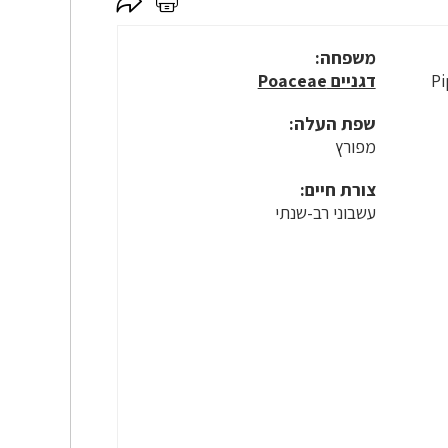
לחץ
לחץ
כאן
כאן
לשיתוף
להדפסה
משפחה:
Pi
דגניים Poaceae
שפת העלה:
מפורץ
צורת חיים:
עשבוני רב-שנתי