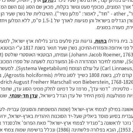
מיוונית: pipto - "נושר", ather - "חוד", לאמור: "מלען נשיר"). השיבוליות של נשרן 
ירח, מעורה במוצים.
. בית גידולו
בתות
, גריגות ובין סלעים ברוב גלילות ארץ ישראל, למע
העולמית משתרעת על פני אירופה והמזרח-התיכון. נ
השוויצ
Schultes, 1773-1831), שותפו לחיבור המהדורה ה-16 המעודכנת לשע
לינאוס (Carl Linnaeus, 1707-1778) על
לראשונה שנים מ
מדעי, holciforme - מלטינית: "דמוי עדן", מרמז על דמיונו לחלק ממיני הסוג עדן,
ניות ממולענות (המין היחיד של עדן הגדל בישראל,
עדן חד-שנתי
, שונ
שונה במילון לצמחי ארץ-ישראל (שמות המשפחות והסוגים) עברית-לטי
 נזכר לראשונה ב"מגדיר לצמחי ארץ-ישראל" מאת הפרופ' אלכסנדר אי
ונעמי פינברון (תשי"ג, 1953), הובא בפלורה פלשתינה (1986) ונכל