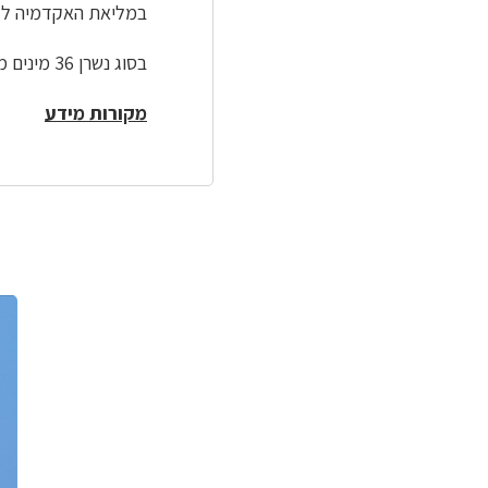
במליאת האקדמיה ללשון
בסוג נשרן 36 מינים מוסכמים, 4 מהם נאספו בישראל.
מקורות מידע
לפניך
רכיב
גלריית
תמונות