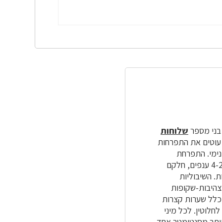
שלוחות
עוטים את התפרחות
נימי. התפרחת
רפה בראש הגבעול. לאורך ציר התפרחת יוצאים ענפי המכבד בחצאי-דורים, העשויים 4-2 ענפים, חלקם
ת. השיבוליות
 ירוקות בגבן ומצהיבות-שקופות
 כלל שערות קצרות
חלוטין. לכל מיני
יותר מסנטימטר אחד