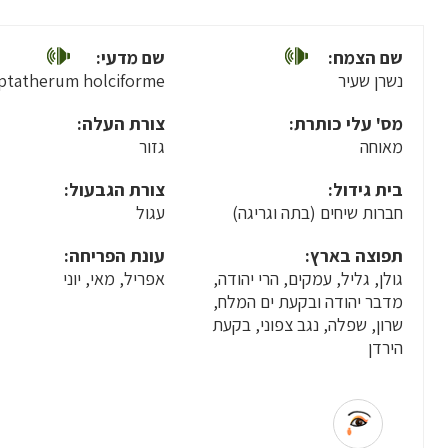
שם הצמח:
שם מדעי:
נשרן שעיר
ptatherum holciforme
מס' עלי כותרת:
צורת העלה:
מאוחה
גזור
בית גידול:
צורת הגבעול:
חברות שיחים (בתה וגריגה)
עגול
תפוצה בארץ:
עונת הפריחה:
גולן, גליל, עמקים, הרי יהודה,
אפריל, מאי, יוני
מדבר יהודה ובקעת ים המלח,
שרון, שפלה, נגב צפוני, בקעת
הירדן