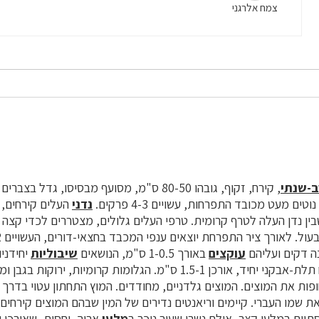
צמח אלרגני
ב-שנתי
, קירח, זקוף, גובהו 80-50 ס"מ, מסועף מבסיסו, גדל בצברים בני מספר
 נוטים מעט מכובד התפרחות, עשויים 4-3 פרקים.
נדני
העלים קירחים, 
ין נדן העלה לטרף קרומית. טרפי העלים גלולים, מצטררים לכדי קצה 
 דקים ועליהם
עוקצים
באורך 1-0.5 ס"מ, הנושאים
שיבוליות
יחידניו
איזמלניות, בנות פרח תלת-אבקני יחיד, אורכן 1.5-1 ס"מ. הגלומות קרומיות,
חופות את המוצים. המוצים גלדניים, מחודדים. המוץ התחתון עטוי בדרך
ת שמו העברי. קיימים וריאנטים נדירים של המין שבהם המוצים קירחים ל
תיים במלען קצר, אולם נשרן שעיר ניכר ב
מלען
ארוך, יחסית, שאורכו 