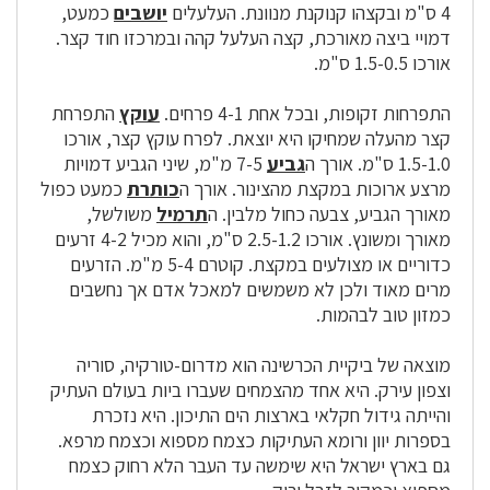
4 ס"מ ובקצהו קנוקנת מנוונת. העלעלים
יושבים
כמעט,
דמויי ביצה מאורכת, קצה העלעל קהה ובמרכזו חוד קצר.
אורכו 1.5-0.5 ס"מ.
התפרחות זקופות, ובכל אחת 4-1 פרחים.
עוקץ
התפרחת
קצר מהעלה שמחיקו היא יוצאת. לפרח עוקץ קצר, אורכו
1.5-1.0 ס"מ. אורך ה
גביע
7-5 מ"מ, שיני הגביע דמויות
מרצע ארוכות במקצת מהצינור. אורך ה
כותרת
כמעט כפול
מאורך הגביע, צבעה כחול מלבין. ה
תרמיל
משולשל,
מאורך ומשונץ. אורכו 2.5-1.2 ס"מ, והוא מכיל 4-2 זרעים
כדוריים או מצולעים במקצת. קוטרם 5-4 מ"מ. הזרעים
מרים מאוד ולכן לא משמשים למאכל אדם אך נחשבים
כמזון טוב לבהמות.
מוצאה של ביקיית הכרשינה הוא מדרום-טורקיה, סוריה
וצפון עירק. היא אחד מהצמחים שעברו ביות בעולם העתיק
והייתה גידול חקלאי בארצות הים התיכון. היא נזכרת
בספרות יוון ורומא העתיקות כצמח מספוא וכצמח מרפא.
גם בארץ ישראל היא שימשה עד העבר הלא רחוק כצמח