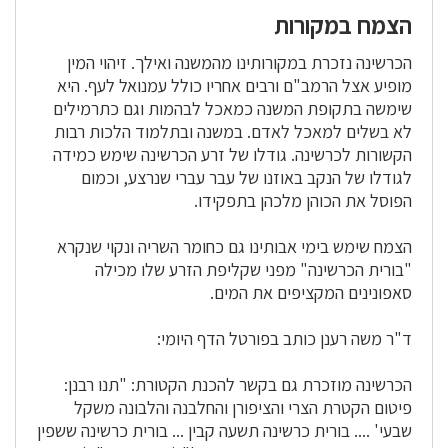
הצמח במקורות
הכרשינה נזכרת במקורותינו מהמשנה ואילך. זיהוי המין
מופיע אצל הרמב"ם ורבים אחריו כולל עמנואל לעף. היא
שימשה בתקופת המשנה כמאכל לבהמות וגם כתרמילים
לא בשלים למאכל לאדם. במשנה ובתלמוד הלכות רבות
הקשורות לכרשינה. גודלו של זרע הכרשינה שימש כמידה
לגודלו של הנקב באוזנו של עבר עברי שנרצע, וכמום
הפוסל את הכוהן מלכהן בתפקידו.
הצמח שימש בימי אבותינו גם כחומר השריה ונקוי שנקרא
"בורית הכרשינה" מפני שקליפת הזרע שלו מכילה
סאפונינים המקציפים את המים.
ד"ר משה רענן כותב בפורטל הדף היומי:
הכרשינה מוזכרת גם בקשר להכנת הקטורת: "תנו רבנן:
פיטום הקטרת הצרי והציפורן והחלבנה והלבונה משקל
שבעי' .... בורית כרשינה תשעה קבין ... בורית כרשינה ששפין