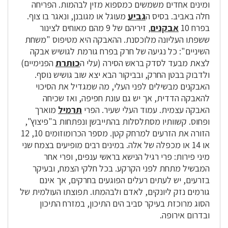
ומינים אחדים משמשים כמספוא מזין לבהמות. הפריחה
חלה באביב. בסיס ה
גביע
מעוגל או מגובנן, ונאגר בו צוף.
בפרח 10
אבקנים
, זיריהם של 9 מהם מאוחים לצינור
ששפתו העליונה מלוכסנת. ההאבקה היא מטיפוס "משחת
השיניים": כל נגיעה של חרק בפרח גורמת לגושיש אבקה
לצאת מבעד לסדק בראש הסירה (עלי ה
כותרת
הפנימיים)
ולדבוק בבטן החרק, ובביקור הבא יצא שוב גושיש נוסף.
האבקנים מבשילים לפני העלי, מה שמגדיל את הסיכוי
להאבקה הדדית, אך יש גם עונת חפיפה, ואז שכיחה
האבקה עצמית. עמוד העלי שעיר. הפרי
תרמיל
מוארך
ופחוס. קשוותיו מסתלסלות בהתייבשן ונפתחות ב"פיצוץ",
הזורה את הזרעים למרחק קטן. מספר הכרומוזומים 10, 12
או 14 או מכפלה של אלה. במינים רבים מופיעים בצמח שני
מיני פירות: פרי רגיל הנישא בראשי ענפים, ופרי אחר
המבשיל מתחת לפני הקרקע. בכל חלקי הצמח, ובעיקר
בזרעים, יש לעתים רעלים הפוגעים בחרקים, אך אינם
גורמים נזק ליונקים, לאדם ולבהמתו. תפוצתו העולמית של
הסוג מרוכזת בעיקר סביב הים התיכון, במזרח התיכון
ובדרום אירופה.