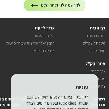
הרשמה
להרשמה לניוזלטר שלנו
על
לניוזלטר
הרשמה
לעדכונים
דף הבית
צריך לדעת
רשימת צמחים
הצהרת נגישות
משפחות צמחים
תקנון האתר ומדיניות שמירת פרטיות
מאמרי דעה
ארכיון ניוזלטרים
אתרי קק"ל
אתר קק"ל
מסלולי טיולים
עוגיות
צרו קשר
לידיעתך, באתר זה נעשה שימוש ב'קבצי
רשתות
פרטי התקשרות
יצירת קשר עם
לדיווחים בנ
עוגיות' (Cookies) ובכלים דומים לצורך
חברתיות
לשכת יו"ר
אבטחת מיד
טלפון
1-800-250-250