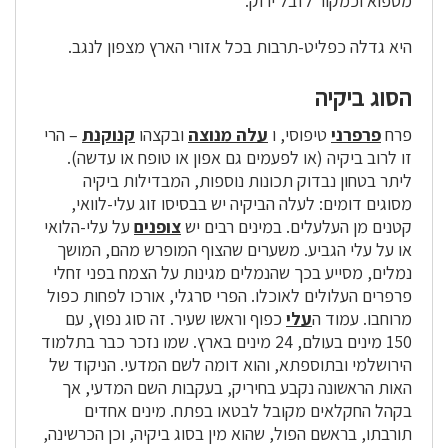
מספוא וכמקור לזבל ירוק.
היא גדלה כפליט-תרבות בכל אזורי הארץ מצפון לנגב.
הסוג ביקיה
פרח
פרפרני
טיפוסי, ו
עלה מנוצה
ובקצהו
קנוקנת
– הרי
זו לרוב ביקיה (או לפעמים גם אפון או טופח או עדשה).
ליתר בטחון נבדוק תכונות נוספות, המבדילות ביקיה
מסוגים דומים: לעלה הביקיה יש בבסיסו זוג עלי-לוואי,
קטנים מן העלעלים. במינים רבים יש
צופנים
על עלי-הלואי
או על עלי הגביע. משערים שהצוף המופרש מהם, המושך
נמלים, מסייע בכך שהנמלים מגינות על הצמח בפני זחלי
פרפרים העלולים לאוכלו. הפרי סרגלי, אורכו לפחות כפול
מרוחבו. עמוד ה
עלי
כפוף וראשו שעיר. זה סוג נפוץ, עם
150 מינים בעולם, 24 מינים בארץ. שמו נזכר כבר בתלמוד
הירושלמי ובתוספתא, והוא דומה לשם המדעי. הניקוד של
האות הראשונה נקבע בחיריק, בעקבות השם המדעי, אך
בקהל החקלאים מקובל לבטאו בפתח. מינים אחדים
תורבתו, בראשם הפול, שהוא מין בסוג ביקיה, וכן הכרשינה,