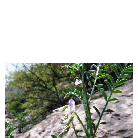
לפניך
רכיב
גלריית
תמונות