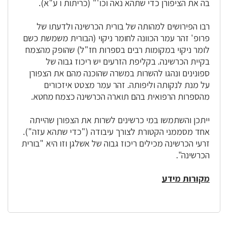
בה את הציפורן כדי שתהא נאה וכו'" (כריתות ו ע"א).
רבו הפירושים למהותה של בורית הכרשינה ולדעתו של
פרופ' זהר עמר הכוונה לחומר ניקוי (הבורית משמשת כשם
לומר ניקוי במקומות רבים בספרות חז"ל) שהופק מהצמח
בקיית הכרשינה. בקליפת הזרעים יש ריכוז גבוה של
ספונינים ונהגו להשרות במשרה שהוכנה מהם את הצפורן
על מנת לנקותה וליפותה. זהר עמר מצטט איזכורים
מהספרות הרפואית בהם תוארה הכרשינה כצמח מחטא.
ייתכן והשתמשו במי כרשינים לשרות את הצפורן שהייתה
אחד מסממני הקטורת לצורך עיבודה ("כדי שתהא עזה").
זרעי הכרשינה מכילים ריכוז גבוה של אשלגן וזו היא "בורית
הכרשינה".
מקורות מידע