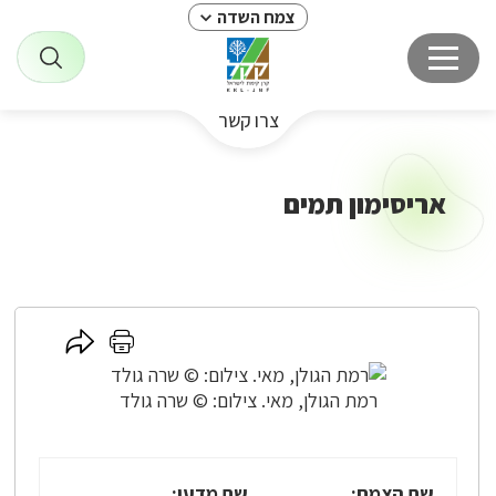
צמח השדה
צרו קשר
אריסימון תמים
לחץ
לחץ
כאן
כאן
לשיתוף
להדפסה
רמת הגולן, מאי. צילום: © שרה גולד
שם הצמח:
שם מדעי: