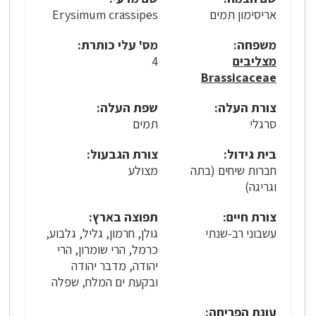
אריסימון תמים
Erysimum crassipes
משפחה:
מס' עלי כותרת:
מצליבים
4
Brassicaceae
צורת העלה:
שפת העלה:
סרגלי
תמים
בית גידול:
צורת הגבעול:
חברות שיחים (בתה
מצולע
וגריגה)
צורת חיים:
תפוצה בארץ:
עשבוני רב-שנתי
גולן, חרמון, גליל, גלבוע,
כרמל, הרי שומרון, הרי
יהודה, מדבר יהודה
ובקעת ים המלח, שפלה
עונת הפריחה: