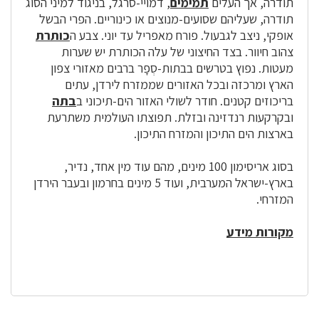
תודרה, אך העלים
תמימים
, דמויי-סרגל, בניגוד למיני הסוג
תודרה, שעליהם שסועים-מנוצים או כינוריים. הפרי הבשל
אופקי, ניצב לגבעול. פורח מאפריל עד יוני. צבע ה
כותרת
צהוב חיוור. בצד החיצוני של עלה הכותרת יש שערות
מעטות. נפוץ בטרשים בבתות-סְפָר ברבים מאזורי צפון
הארץ ומרכזה ובכל האזורים שממזרח לירדן, עתים
בריכוזים קטנים. חודר לשולי האזור הים-תיכוני ב
בתה
ובקרקעות רנדזינה ובזלת. תפוצתו העולמית משתרעת
בארצות הים התיכון והמזרח התיכון.
בסוג אריסימון 100 מינים, מהם עוד מין אחד, נדיר,
בארץ-ישראל המערבית, ועוד 5 מינים בחרמון ובעבר הירדן
המזרחי.
מקורות מידע