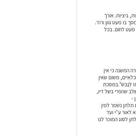
, ביציות. אורך
ך בו מעט גוון ורוד.
 מעט לחום. בכל
ה המשנה כי אין
לאיים, משום שאין
תוֹ לְנַכֵּשׁ".במסכת
לב שהפרי בשל דיו,
 -
ם תלתן נשמר למין
 לאור ע"י ועד
 בשם תלתן לסוג המוכר לנו