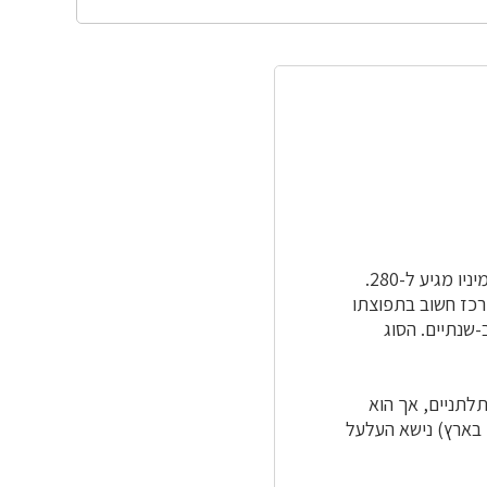
(לשעבר הפרפניים), בסדרת הקטניות. מספר מיניו מגיע ל-280.
 מרכז חשוב בתפוצתו
-שנתיים. הסוג
תלתניים, אך הוא
במינים ספורים (7 מינים בארץ) נישא העלעל