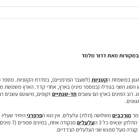
במקורות מאת דרור מלמד
מגוון במשפחת ה
קטניות
ם, והריהו הסוג השני בגודלו (במספר מיניו) בארץ, אחרי קדד. הארץ משמשת
. רוב המינים בארץ הם עשבים
חד-שנתיים
זקופים, מיעוטם עשבים רב
וונים.
ומר
מורכבים
משלושה (תלת) עלעלים. אין הוא ה
פרפרני
היחיד שעליו 
תלתן יוצאים כל 3 ה
עלעלים
מנקודה אחת, 
קצרה מעל מפגש שני העלעלים הצדדיים.