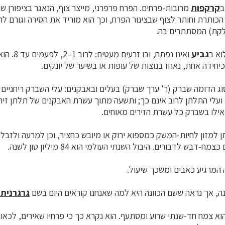
ב
קרקפות
מרובות-פרחים. הפרח פרפרני, מייצר צוף, הנאגר בציפורן ש
הכותרת וחותר לצוף שבצינור הפרח, וכך הוא מוריד את הסירה וגורם ל
צלקת) המסתתרים בה.
א ב
גביע
ואינו נפתח, וב
כיחידה אחת, נאחז בנוצות של עופות או בשיער של יונקים.
וג הדומה שברק (ר' ערך שברק) בעלים ובאבקנים: עלי השברק ריחניים 
 ועלי התלתן לרוב אינם כך; ותשעה מתוך עשרת האבקנים של תלתן זירי
ואילו בשברק כל עשרת הזירים מאוחים.
למזון לחיות-המשק כמספוא ירוק או מיובש כחציר, וכן למרעה ולזבל 
-דבש לדבורים. היבול השנתי העולמי הוא 84 מיליון טון לשנה.
המרגיע כאבים ומשכך שיעול.
, אך נראה ששם הכוונה היא למה שאנחנו קוראים היום בשם
גרגרנית
הוא צמח
חד-שנתי
שרוע ומסתעף. הוא נקרא כך כי פרחיו שאירים, לכאור