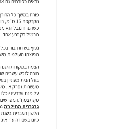
נראים כפורחים גם אח
פורח במשך כל החורף 
ה
קרקפת
15 מ"מ, רוחבה 5 מ"מ. צינור ה
כשהפרח נובל הוא ממש
תרמיל רק זרע אחד.
נפוץ בשדות בור בכל א
תפוצתו העולמית משת
הצמח במקורותהשם תל
חובה לנכש עשבים שו
בעל הבית מעוניין בעשבים א
מעשרות (פרק א', מש
על מנת שזרעיו יוכלו לנבוט
מִשֶּׁתְּצַמֵּחַ".המ
גרגרנית החילבה
גם
כיום בשם זה ע"י איג ו