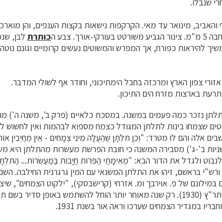
רי שנבלו.
והאביב, מינואר עד מאי. ה
קרקפות
נישאות בקצות הענפים, והן מוארכות
גביע
משורטט בעורקי-אורך. צבע
ה
כותרת
לבן, שנמס
יך להיראות כפורח, אך המפרש והמשוטים נעשים קרומיים וגונם נוטה
זורי צפון הארץ ומרכזה בחבל הימתיכוני, וחודר אף לשולי המדבר.
רעת בארצות מזרח הים התיכון.
תן נזכר כמה פעמים במשנה. במסכת כלאיים (פרק ב', משנה ה') מור
טים שצמחו בינות לתלתן המגודל כצמח מספוא לבהמות ואין לחשוש לכ
לה והם לו מטרד: "וְכֵן תִּלְתָּן שֶׁהֶעֱלָה מִינֵי צְמָחִים - אֵין מְחַיְּבִין אוֹ
ניות ב'-ג') מסבירה המשנה כי חובת הפרשת מעשרות מהתלתן היא מש
 ולגדל את הדור הבא: "מֵאֵימָתַי הַפֵּרוֹת חַיָּבוֹת בַּמַּעַשְׂרוֹת... הַתִּלְתָּן
פרשים ורש"י בראשם, זיהו את התלתן המשנאי עם המין גרגרנית החילבה. הש
 במילונם של פ. אוירבך ומ. אזרחי (קרישבסקי), "ילקוט הצמחים", שיצא
הלשון העברית בשנת תר"ץ (1930). רק שנה מאוחר יותר הוחל להשתמש באופן סדיר
חבריו במגדיר הצמחים שערכו וראה אור בשנת 1931.