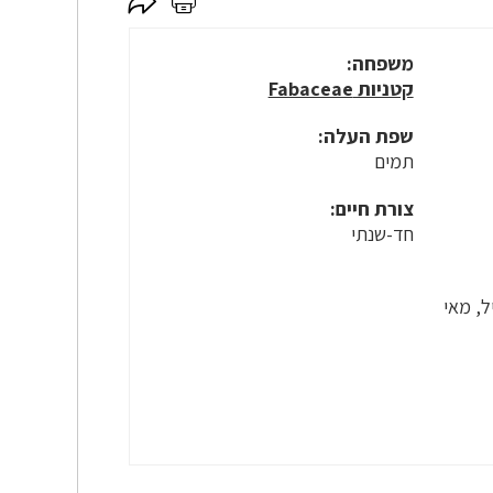
לחץ
לחץ
כאן
כאן
לשיתוף
להדפסה
משפחה:
קטניות Fabaceae
שפת העלה:
תמים
צורת חיים:
חד-שנתי
ל, מאי