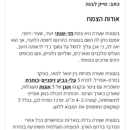
כתב: מייק לבנה
אודות הצמח
בטנונית שעירה היא צמח
חד-שנתי
זעיר, שעיר–זיפני.
אמנם ניתן לה השם בטנונית כתרגום לשמה הלועזי, אך הוא
יאה לה, כי אכן עליך לזחול על גחונך כדי לראותה היטב.
העלים מלבניים מוארכים, שוליהם גלוניים, והם מכוסים
זיפים ארוכים במיוחד.
בטנונית שעירה פורחת בין ינואר למאי, בעיקר
במרס–אפריל. לפרח 5
עלי-גביע
זיפניים
ו
כותרת
משפכית עם צינור ובקצהו
אוגן
של 5
אונות
מעוגלות,
שאורכן כאורך הצינור. הכותרת תכולה בגוון אופייני
למשפחתה, קוטרה 2–4 מ"מ. מרכז הפרח לבן, בגלל 5
קשקשים החוסמים את המבוא ללועו.
בטנונית שעירה גדלה בואדיות ובמישורים בכל אזורי
המדבר בדרום הארץ. תפוצתה העולמית משתרעת במזרח