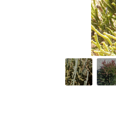
סבך הענפים. צילום: דור מלמד