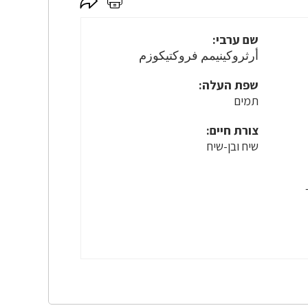
לחץ
לחץ
כאן
כאן
לשיתוף
להדפסה
שם ערבי:
أرثروكينيمم فروكتيكوزم
שפת העלה:
תמים
צורת חיים:
שיח ובן-שיח