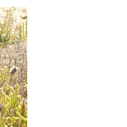
לפניך
רכיב
גלריית
תמונות