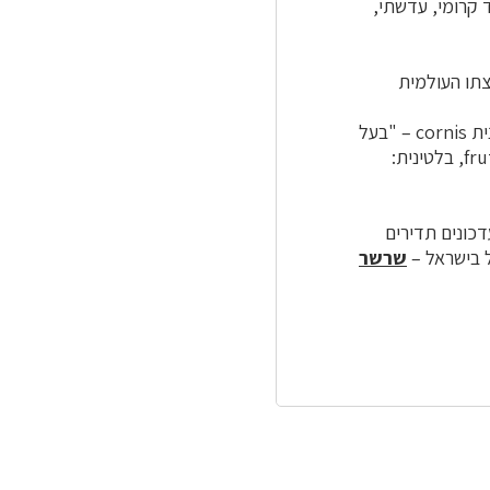
 קרומי, עדשתי,
צתו העולמית
שם הסוג המדעי, Sarcocornia, הוא צירוף של המילה היוונית sarco – "בשר" והמילה הלטינית cornis – "בעל
קרניים", לאמור: "קרניים בשרניות" והוא מתאר את צורת הגבעולים. שם המין המדעי, fruticosa, בלטינית:
כונים תדירים
שרשר