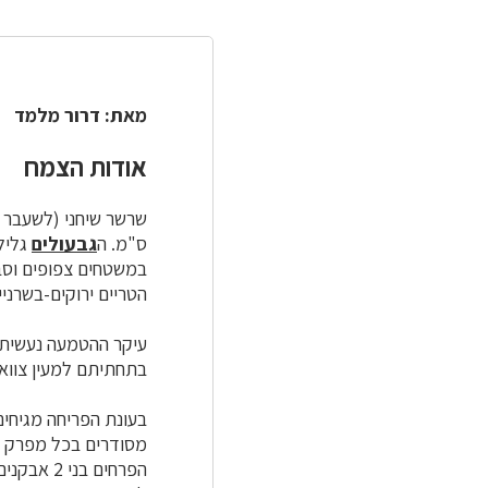
מאת: דרור מלמד
אודות הצמח
שרשר שיחני (לשעבר ב
ס"מ. ה
גבעולים
גלילי
במשטחים צפופים וסבו
הטריים ירוקים-בשרניי
עיקר ההטמעה נעשית ע
בתחתיתם למעין צוואר
בעונת הפריחה מגיחי
מסודרים בכל מפרק בקבוצות נגדיות של 3
הפרחים בני 2 אבקנים