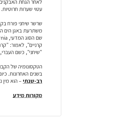
לאחר הגחת ה
אבקנים
עטוי שערות חרוטיות.
שרשר שיחני פורח בקי
משתרעת באגן הים התי
"שיחני", כשם העברי
הטקסונומיה של הקבוצ
בשנים האחרונות. כיום מקובלים בסוג שרשר 8 מינ
רב-שנתי
– הוא מין 
מקורות מידע