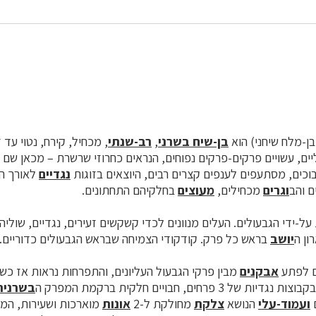
ן-מלח שיחני) הוא
בן-שיח
בשרני
,
רב-שנתי
ים, עשויים פרקים-פרקים נפוחים, הנראים כחרוזי שרשרת – מכאן שם ה
כים, מסתעפים לענפים קצרים רבים, היוצאים בזוגות
נגדיים
לאורך הג
ם והב
ו
גרים
מכחילים,
מעוצים
בחלקיהם התחתונים.
ל-ידי הגבעולים. העלים מנוונים לכדי קשקשים זעירים,
נגדיים
, שוליה
ון ה
יושב
בראש כל פרק. קודקודי הצמיחה שבראש הגבעולים כדוריים.
ם לפתע
אבקנים
מבין פרקי ה
גבעול
העליונים, והתפרחות נראות אז כש
 פרחים, חבויים חלקית ברקמת המפרק ה
בשרנית
ו
עמוד-עלי
הנושא
צלקת
מחולקת ל-2
אונות
מוארכות ושעירות, המצ