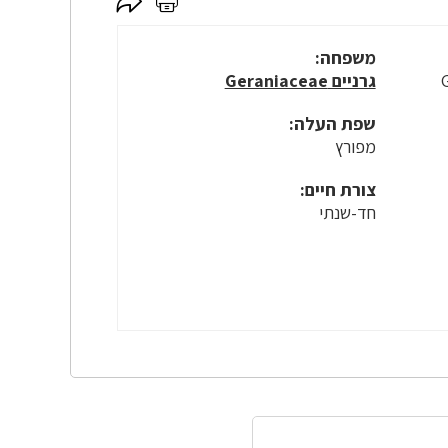
לחץ
לחץ
כאן
כאן
לשיתוף
להדפסה
משפחה:
גרניים Geraniaceae
שפת העלה:
מפורץ
צורת חיים:
חד-שנתי