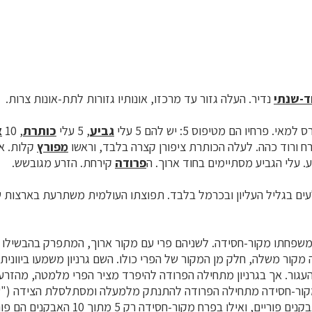
ד-שנתי
נדיר. העלה גזור עד מרכזו, אונותיו גזורות לתת-אונות צרות.
י. פרחיו הם מטיפוס 5: יש להם 5 עלי
גביע
, 5 עלי
כותרת
, 10
א
מפורץ
קלות. או
. עלי הגביע מסתיימים בחוד ארוך. ה
פרודה
קירחת. הזרע מגובשש.
סלעים בגליל העליון ובכרמל בלבד. תפוצתו העולמית משתרעת בארצות ש
 מקור משלה, חלק מן המקור של הפרי כולו. השם גרניון משמעו ביוונית 
העגור. אך בגרניון מתחילה הפרודה להיפרד מציר הפרי מלמטה, מהזר
מקור-חסידה מתחילה הפרודה להתנתק מלמעלה ומסתלסלת הצידה ("שעו