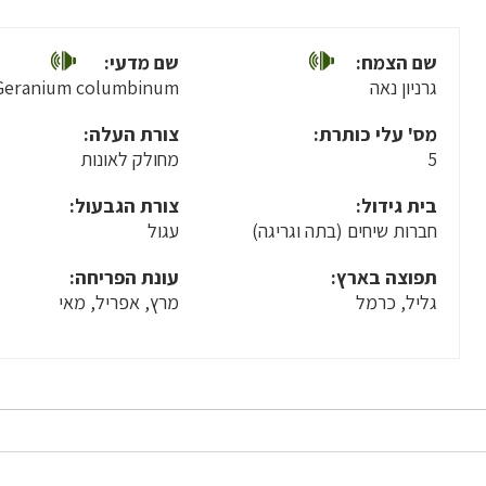
שם הצמח:
שם מדעי:
גרניון נאה
Geranium columbinum
מס' עלי כותרת:
צורת העלה:
5
מחולק לאונות
בית גידול:
צורת הגבעול:
חברות שיחים (בתה וגריגה)
עגול
תפוצה בארץ:
עונת הפריחה:
גליל, כרמל
מרץ, אפריל, מאי