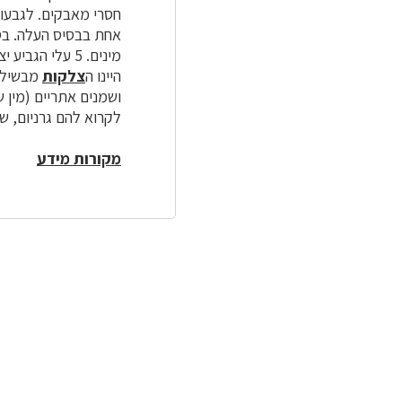
חסרי מאבקים. לגבעול
אחת בבסיס העלה. בסוג 400 מינים, בארץ 8, מתוכם 6 הם חד-שנתיים
מינים. 5 עלי הגביע יציבים, 5 עלי הכותרת נשירים. מספר האבקנים 5 או כפולה של 5. הפרח הוא
היינו ה
צלקות
מבשילות
ושמנים אתריים (מין ש
לקרוא להם גרניום, שי
מקורות מידע
לפניך
רכיב
גלריית
תמונות