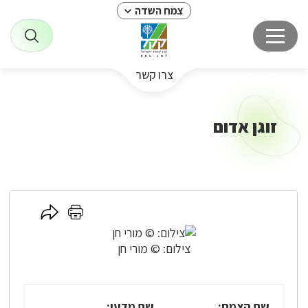
צמח השדה
צרו קשר
זוגן אדום
לחץ
לחץ
כאן
כאן
לשיתוף
להדפסה
צילום: © מורי חן
שם הצמח:
שם מדעי: