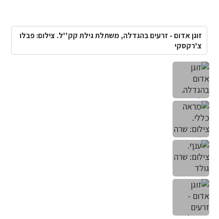
זוגן אדום - זרעים בהגדלה, משתלת גילת קק''ל. צילום: פבלו
צ'רקסקי