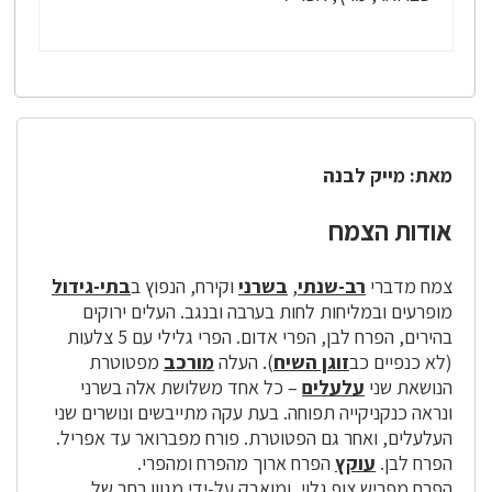
מאת: מייק לבנה
אודות הצמח
צמח מדברי
רב-שנתי
,
בשרני
וקירח, הנפוץ ב
בתי-גידול
מופרעים ובמליחות לחות בערבה ובנגב. העלים ירוקים
בהירים, הפרח לבן, הפרי אדום. הפרי גלילי עם 5 צלעות
(לא כנפיים כב
זוגן השיח
). העלה
מורכב
מפטוטרת
הנושאת שני
עלעלים
– כל אחד משלושת אלה בשרני
ונראה כנקניקייה תפוחה. בעת עקה מתייבשים ונושרים שני
העלעלים, ואחר גם הפטוטרת. פורח מפברואר עד אפריל.
הפרח לבן.
עוקץ
הפרח ארוך מהפרח ומהפרי.
הפרח מפריש צוף גלוי, ומואבק על-ידי מגוון רחב של