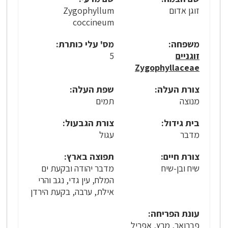
זוגן אדום
Zygophyllum
coccineum
משפחה:
מס' עלי כותרת:
זוגניים
5
Zygophyllaceae
צורת העלה:
שפת העלה:
מנוצה
תמים
בית גידול:
צורת הגבעול:
מדבר
עגול
צורת חיים:
תפוצה בארץ:
שיח ובן-שיח
מדבר יהודה ובקעת ים
המלח, עין גדי, נגב והרי
אילת, ערבה, בקעת הירדן
עונת הפריחה:
פברואר, מרץ, אפריל