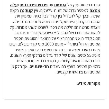
קדד הוא סוג ענק של
קטניות
עם
פרחים פרפרניים
ו
עלה
מנוצה
למספר גדול של זוגות-עלעלים. אין
קנוקנת
בקצה
העלה, ובכך קל להבדיל בין קדד לבין בקיה. מאפיין את
הסוג פרי קדוד, היינו שקליפתו כפופה מתפר-הגב פנימה
ויוצרת מחיצה המחלקת את הפרי לאורכו לשתי מגורות. קל
לזהות את ייחודו של הפרי לפי השקע שלאורך תפר-הגב.
הסוג קדד הוא מתחרה רציני על התואר "הסוג עם מספר
המינים הגדול ביותר" – מונים 2000 מיני קדד בעולם, רבים
מהם במערב אסיה ומרכזה. גם בארץ הוא ראשון במספר
מיניו: 55 מינים שונים של קדד גדלים בחלקי הארץ השונים,
רבים מהם בתנאים קיצוניים, כמו מדבר או מרומי הרים.
כחצי מן המינים בארץ הם עשבים
חד-שנתיים
, אך חלק מן
המינים הם
בני-שיח
קוצניים.
מקורות מידע