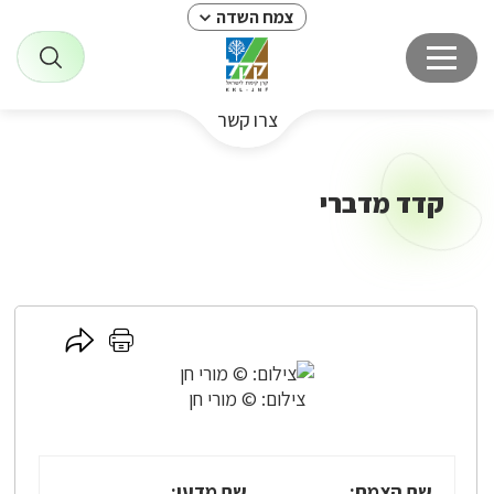
צמח השדה
צרו קשר
קדד מדברי
לחץ
לחץ
כאן
כאן
לשיתוף
להדפסה
צילום: © מורי חן
שם הצמח:
שם מדעי: