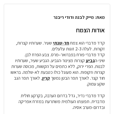
מאת: מייק לבנה ודודי ריבנר
אודות הצמח
קדד מדברי הוא צמח
חד-שנתי
שעיר. שערותיו קצרות,
זקורות. לעלה 2-3 זוגות עלעלים.
קדד מדברי פורח בפברואר–מרס. צבע הפרח לבן.
שיני-ה
גביע
קצרות מצינור-הגביע. הגביע שעיר, שערותיו
לבנות. הפרי ירוק, ללא כתמים על הקשוות, מכוסה שערות
קצרות וזקופות. הוא מעוגל כולו כטבעת לא-שלמה. בראשו
חוד קצר. לאורך תפר הבטן נמשך
קרין
, לאורך תפר הגב
שקע עמוק.
קדד מדברי נדיר, גדל בדרום הערבה, בקרקע חולית
מדברית. תפוצתו העולמית משתרעת במזרח אפריקה
ובדרום-מערב אסיה.