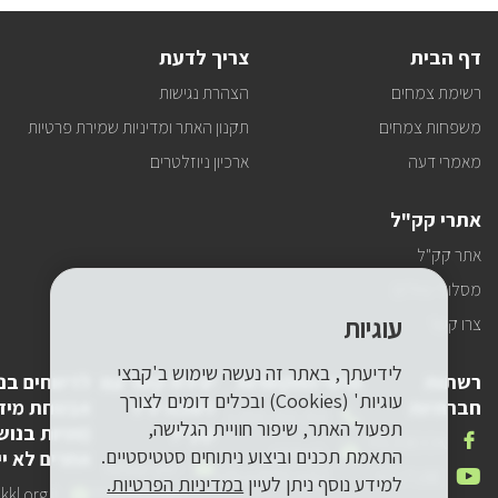
לעדכונים
דף הבית
צריך לדעת
רשימת צמחים
הצהרת נגישות
משפחות צמחים
תקנון האתר ומדיניות שמירת פרטיות
מאמרי דעה
ארכיון ניוזלטרים
אתרי קק"ל
אתר קק"ל
מסלולי טיולים
עוגיות
צרו קשר
לידיעתך, באתר זה נעשה שימוש ב'קבצי
רשתות
פרטי התקשרות
יצירת קשר עם
לדיווחים בנ
עוגיות' (Cookies) ובכלים דומים לצורך
חברתיות
לשכת יו"ר
אבטחת מיד
טלפון
1-800-250-250
תפעול האתר, שיפור חוויית הגלישה,
קק"ל
(פניות בנוש
שלנו
אנחנו
FACEBOOK
דואר
pneyot-
התאמת תכנים וביצוע ניתוחים סטטיסטיים.
אחרים לא יי
בפייסבוק
דואר
lishkat-yor-
אלקטרוני
tzibur@kkl.org.il
אנחנו
YOUTUBE
למידע נוסף ניתן לעיין
במדיניות הפרטיות.
אלקטרוני
kkl@kkl.org.il
דואר
kl.org.il
שלנו