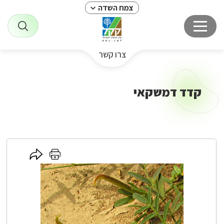
צמח השדה
צרו קשר
קדד דמשקאי
לחץ
לחץ
כאן
כאן
לשיתוף
להדפסה