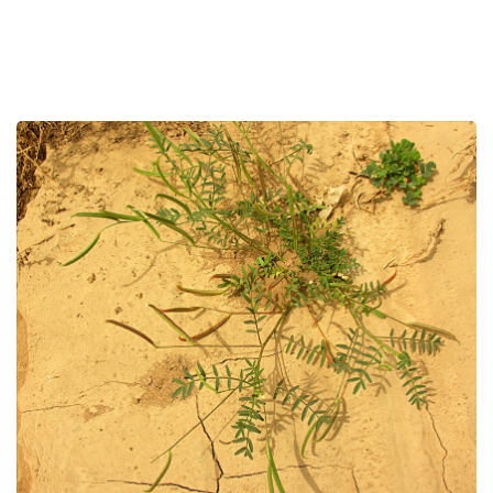
רכיב
גלריית
תמונות