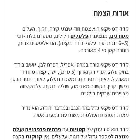
אודות הצמח
קדד דמשקאי הוא צמח
חד-שנתי
קירח, זקוף. העלים
מסורגים
, מנוצים. ה
עלעלים
דלילים, מספרם בלתי-זוגי
(5–6 זוגות ועוד עלעל בודד בקצה). הם אליפסיים צרים,
רוחבם קטן פי 4 מאורכם.
קדד דמשקאי פורח במרס–אפריל. הפרח לבן,
יושב
בודד
בחיק עלה. הפרי דק וארוך (5 ס"מ), ישר, קצהו מחודד
ומאונקל. לאורך תפר הגב נמשכת תעלה, לאורך תפר הבטן
נמשך קרין. הקשווה מאדימה, שוליה ירוקים. על הקשווה
מצויירים עורקים בולטים.
קדד דמשקאי גדל בהר הנגב ובמדבר יהודה. הוא נדיר
מאוד. תפוצתו העולמית משתרעת במערב אסיה.
קדד הוא סוג ענק של
קטניות
עם
פרחים פרפרניים
ו
עלה
מנוצה
למספר גדול של זוגות-עלעלים. אין
קנוקנת
בקצה