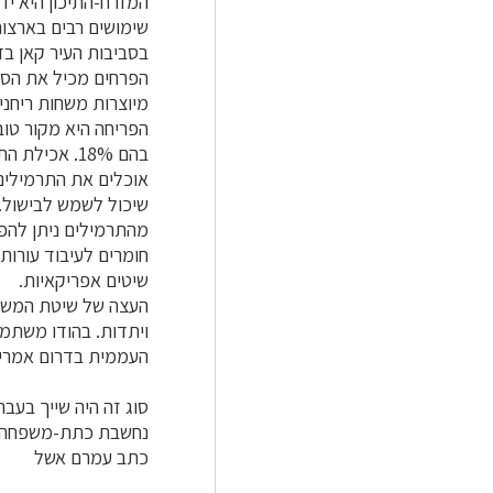
המזרח-התיכון היא יד
שימושים רבים בארצות
בסביבות העיר קאן ב
הפרחים מכיל את הססק
מיוצרות משחות ריחני
הפריחה היא מקור טוב 
בהם 18%. אכ
אוכלים את התרמילים
שיכול לשמש לבישול.
מהתרמילים ניתן להפי
חומרים לעיבוד עורו
שיטים אפריקאיות.
העצה של שיטת המשוכ
ויתדות. בהודו משתמ
העממית בדרום אמריק
סוג זה היה שייך בעב
נחשבת כתת-משפחה ש
כתב עמרם אשל