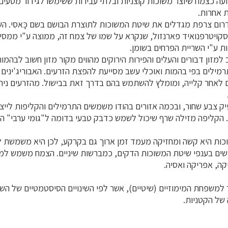
ועה כצמח שיוצר משוכות קוצניות ובלתי עבירות ששימשו לגידור מטעים 
 אחרות.
דרום צרפת מגדלים את שיטת המשוכות לתוצרת הבושם בשם כָּאסִי. ה
ויטרפנואיד פארנזול, שנקרא על שמו של צמח זה, ממוצה ע"י ממסים 
ות ע"י השריית הפרחים בשומן.
למזון דבורים והעלים והפירות הירוקים מהווים מקור מזון חשוב לבהמות
ילת התרמילים בפי בהמות ואוכלי עשב מסייעת להפצת הזרעים. האבוריג'ינים 
 לאחר קלייה, ומומלץ להשתמש בהם בדרך זאת בבישול. מהזרעים נית
ק צבע שחור, ובכמה אזורים בהודו משמשים התרמילים והקליפות לייצ
ת. הקליפה מזילה שרף שיכול לשמש כדבק טבעי בדומה ל"גומי ערבי" 
ות היא קשה ומחזיקה מעמד זמן ארוך גם בקרקע, לכן היא משמשת ל
שים בענפי שיטת המשוכות הדקים, כמברשות שיניים. הצמח משמש למט
ה, אפריקה ואסיה.
ר למשפחת המימוזיים (שיטיים), אשר לפי השינויים הסיסטמטיים של השנ
ל הקטניות.