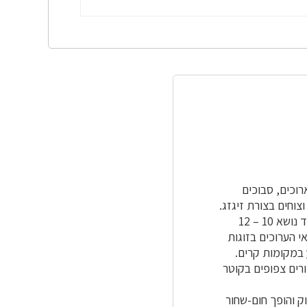
גבהו לא יותר מ-4 מ'. ענפים ארוכים, סבוכים
וחים בצורת זיגזג.
קצרה. לציר העלה 2 – 8 סעיפים שכל אחד נושא 10 – 12
שונים. עלי הלוואי הערוכים בזוגות
במקומות קרים.
ים מאוד וריחם מזכיר ריח סיגליות. הם ערוכים בקבוצות של כ-50 בכדורים צפופים בקוטר
ק והופך חום-שחור