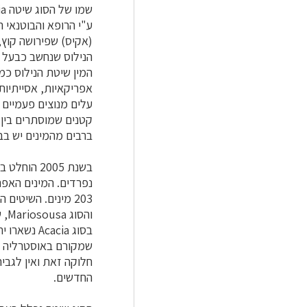
שמו של הסוג שיטה Acacia ניתן במאה הראשונה לספירה,
ע"י הרופא והבוטנאי היו
(אקיס) שפירושה קוץ,
הנילוס שנחשב כבעל סגולות רפו
המין שיטת הנילוס כמין המתא
אפריקאיות, אסייתיות
עלים מנוצים פעמיים 
קטנים שמוסתרים בין 
ברבים מהמינים יש בב
בשנת 2005 הוחלט בכנס הבוטני הבינלאומי לחלק את המינים הרבים של הסוג לחמישה סוגים
203 מינים. השיטים האמריקאיות חולקו לסוגים Acaciella, שכולל 15 מינים
והסוג Mariosousa, שכולל 13 מינים.
בסוג Acacia נשארו יתר המינים (960)
שמקורם באוסטרליה וב
חלוקה זאת ואין לגבי
החדשים.