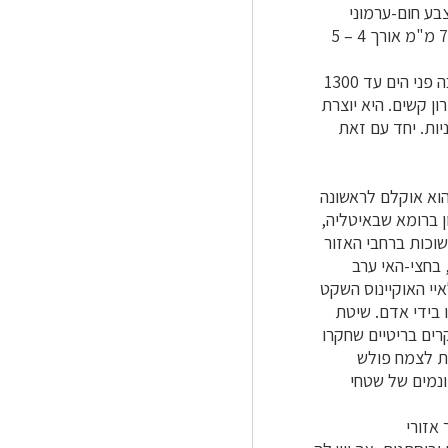
ל אחד 12 – 14 זרעים. הזרעים בצבע חום-ערמוני
לבנה, ספוגית ויבשה. צורתם סגלגלה- פחוסה ומידותיהם 6 – 7 מ"מ אורך 4 – 5
שיטת המשוכות עמידה בפני בצורת ושריפות ומצליחה בתנאים קשים. ניתן למצוא אותה מגובה פני הים עד 1300
ון קשים. היא יוצרת
יות. יחד עם זאת
הוא אוקלם לראשונה
ני של גבעת הארמון ברומא שבאיטליה,
שוכות ברחבי האזור
בחצי-האי ערב
איי האוקיינוס השקט
 בידי אדם. שיטת
ים בריטיים שחקרו
ות לצמח פולש
ונמים של שטחי
אזורי