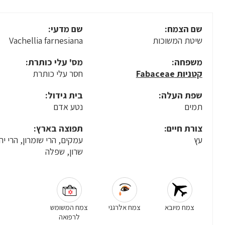
שם הצמח:
שם מדעי:
שיטת המשוכות
Vachellia farnesiana
משפחה:
מס' עלי כותרת:
קטניות Fabaceae
חסר עלי כותרת
שפת העלה:
בית גידול:
תמים
נטע אדם
צורת חיים:
תפוצה בארץ:
עץ
עמקים, הרי שומרון, הרי יה
שרון, שפלה
צמח מיובא
צמח אלרגני
צמח המשומש
לרפואה