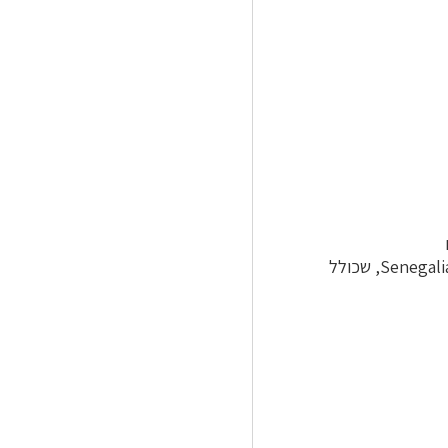
נפרדים. המינים האפריקאייים והאסייתיים הועברו לסוג Vachellia , שכולל 163 מינים והסוג Senegalia, שכולל