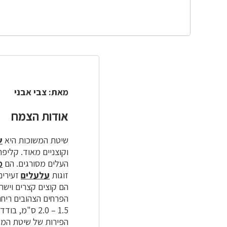
מאת: צבי אבני
אודות הצמח
שיטת המשוכות היא
ש
וקוצניים מאוד. קליפ
העלים מסורגים. הם
מ
זוגות
עלעלים
הם קוצים קצרים וישרים עד 3 ס"מ אורך. העץ ירוק עד בישראל ובר
1.5 – 2.0 ס"מ, בודדים או נישאים בקבוצות של 2 – 3 על
הפירות של שיטת המ