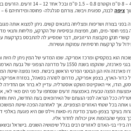
עם ההבשלה. אורכם 4 – 8 ס"מ וקוטרם 0.8 – 1.5 ס"מ ובכ
וך
ציפה
 בפני חוסר-מים, חום, חמיצות ובסיסיות של הקרקע, מליחות ותנאי מדר
 קושרי חנקן מקבוצת הריזוביום, דבר שמסייע לה להתבסס בקרקעות ענ
דול על קרקעות חרסיתיות עמוקות ועשירות.
ות הוא במקסיקו ומרכז אמריקה. שמו המדעי של המין ניתן לו היות ו
באירופה במאה ה-17 בגני פארנזה, שהוקמו בשנת 1550 על מדרונה הצפו
ו פארנזה והיו הגן הבוטני הפרטי הראשון ביבשת. מאז נפוצה שיטת המ
ל כדור-הארץ, בצפון אפריקה, מדרום לסהרה בסאהל, במזרח אפריקה, 
טן, הודו, איי האוקיינוס השקט אוסטרליה. עדיין לא ברור אם החדירה ל
צעות הפצה טבעית באמצעות זרעים שנסחפו על פני הים מאי לאי, או
רליה ככל הנראה לפני הגעתם של האירופאים בעת החדשה, היות וחוקר
 אותה בכל שטחי האזורים הצפוניים. אך לאחרונה הפכה שיטת המשוכ
רות בעיקר בצפון-מערב מדינת ניו-סאות ויילס שם היא פוגעת באלפי ד
ך צפוף שהבהמות אינן יכולות לחדור אליו.
 בידי בני-האדם לאזורים רבים בגלל שימושיה השונים. בישראל ובשאר 