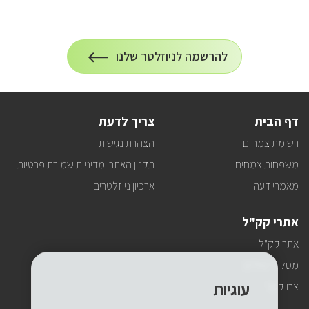
הרשמה
להרשמה לניוזלטר שלנו
על
לניוזלטר
הרשמה
לעדכונים
דף הבית
צריך לדעת
רשימת צמחים
הצהרת נגישות
משפחות צמחים
תקנון האתר ומדיניות שמירת פרטיות
מאמרי דעה
ארכיון ניוזלטרים
אתרי קק"ל
אתר קק"ל
מסלולי טיולים
עוגיות
צרו קשר