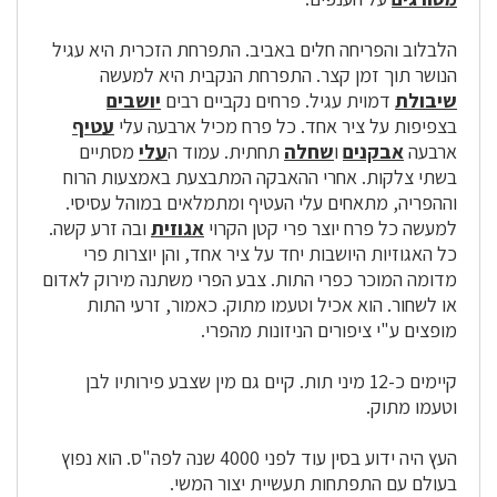
הלבלוב והפריחה חלים באביב. התפרחת הזכרית היא עגיל
הנושר תוך זמן קצר. התפרחת הנקבית היא למעשה
שיבולת
דמוית עגיל. פרחים נקביים רבים
יושבים
בצפיפות על ציר אחד. כל פרח מכיל ארבעה עלי
עטיף
ארבעה
אבקנים
ו
שחלה
תחתית. עמוד
ה
עלי
מסתיים
בשתי צלקות. אחרי הה
אבקה
המתבצעת באמצעות הרוח
וההפריה, מתאחים עלי ה
עטיף
ומתמלאים במוהל עסיסי.
למעשה כל פרח יוצר פרי קטן הקרוי
אגוזית
ובה זרע קשה.
כל ה
אגוזיות
היושבות יחד על ציר אחד, והן יוצרות פרי
מדומה המוכר כפרי התות. צבע הפרי משתנה מירוק לאדום
או לשחור. הוא אכיל וטעמו מתוק. כאמור, זרעי התות
מופצים ע"י ציפורים הניזונות מהפרי.
קיימים כ-12 מיני תות. קיים גם מין שצבע פירותיו לבן
וטעמו מתוק.
העץ היה ידוע בסין עוד לפני 4000 שנה לפה"ס. הוא נפוץ
בעולם עם התפתחות תעשיית יצור המשי.