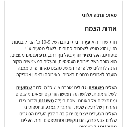
מאת: ערגה אלוני
אודות הצמח
תות שחור הוא
עץ
דו ביתי בגובה של 10-9 מ' הגדל בגינות
הנוי, והוא מופץ לשטחים פתוחים ולשולי מטעים ע"י
ציפורים. ה
עץ
נשיר
חורף בעל נוף רחב,
גזע
וענפים מעוצים.
הוא מוכר בשל פירותיו העסיסיים, והעלים המשמשים מקור
הזנה לזחלים של פרפר המשי. מוצאו מאזור פרס ממנה
הועבר לאזורים נרחבים באסיה, באירופה ובצפון אמריקה.
העלים
פשוטים
וגדולים אורכם 7-5 ס"מ. לרוב
שסועים
לשלוש אונות. שלושה עד חמישה עורקים יוצאים מהבסיס
ומתפצלים אל האונות. שפת העלה
משוננת
ולרוב צידו
התחתון של העלה שעיר. יש הבדל בצבע ובחספוס בין
העלים הצעירים שצבעם ירוק בהיר לבין העלים הבו
גרים
שלהם צבע כהה, והם נוקשים ומחוספסים יותר. העלים
מסורגים
על הענפים.