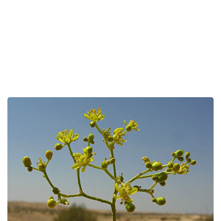
לפניך
רכיב
גלריית
תמונות