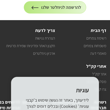
הרשמה
להרשמה לניוזלטר שלנו
על
לניוזלטר
הרשמה
לעדכונים
דף הבית
צריך לדעת
רשימת צמחים
הצהרת נגישות
משפחות צמחים
תקנון האתר ומדיניות שמירת פרטיות
מאמרי דעה
ארכיון ניוזלטרים
אתרי קק"ל
אתר קק"ל
מסלולי טיולים
עוגיות
צרו קשר
לידיעתך, באתר זה נעשה שימוש ב'קבצי
רשתות
פרטי התקשרות
יצירת קשר עם
לדיווחים בנ
עוגיות' (Cookies) ובכלים דומים לצורך
חברתיות
לשכת יו"ר
אבטחת מיד
טלפון
1-800-250-250