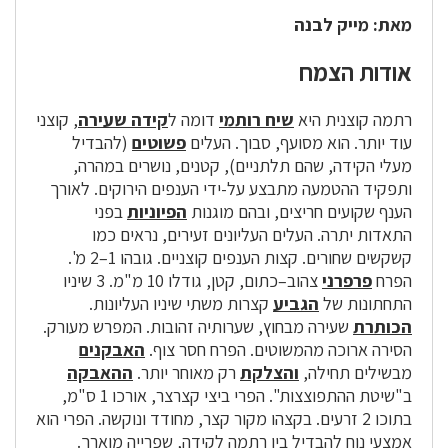
מאת: מייק לבנה
אודות הצמח
רתמה קוצנית היא
שיח
רותמי
דומה ל
קידה שעירה
, קוצני
עוד יותר. הוא מסועף, סבוך. העלים
פשוטים
(להבדיל
מעלי הקידה, שהם תלתניים), קטנים, נושרים במהרה,
ותפקיד ההטמעה מתבצע על-ידי הענפים הירוקים. לאורך
הענף שקועים חריצים, ובהם מוגנות
ה
פיוניות
בפני
התאדות יתרה. העלים העליונים זעירים, נראים כמו
קשקשים שחורים. קצות הענפים קוצניים. גובהו 1–2 מ'.
הפרח
פרפרני
צהוב–כתום, קטן, גודלו 10 מ"מ. 3 שיניו
התחתונות של
ה
גביע
קצרות משתי שיניו העליונות.
ה
כותרת
שעירה מבחוץ, שערותיה זהובות. המפרש מעורק.
הסירה ארוכה מהמשוטים. הפרח חסר צוף.
ה
אבקנים
מבשילים תחילה,
וה
צלקת
רק מאוחר יותר.
הה
אבקה
ב"שיטת ההתפוצצות". הפרי ביצי קצרצר, אורכו 1 ס"מ,
בתוכו 2 זרעים. בקצהו מקור קצר, מחודד ונוקשה. הפרי הוא
אמצעי נוח להבדיל בין רתמה לקידה, שפרייה מוארך.