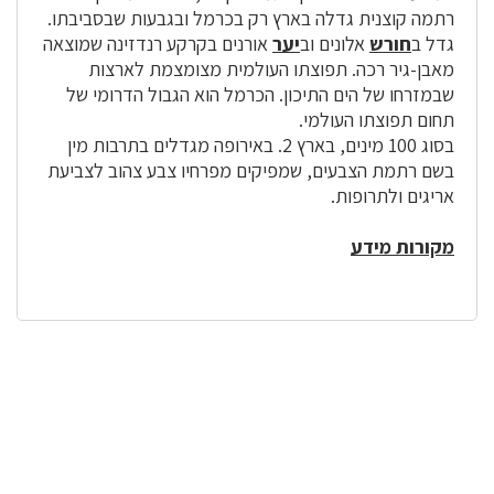
רתמה קוצנית גדלה בארץ רק בכרמל ובגבעות שבסביבתו.
גדל ב
חורש
אלונים וב
יער
אורנים בקרקע רנדזינה שמוצאה
מאבן-גיר רכה. תפוצתו העולמית מצומצמת לארצות
שבמזרחו של הים התיכון. הכרמל הוא הגבול הדרומי של
תחום תפוצתו העולמי.
בסוג 100 מינים, בארץ 2. באירופה מגדלים בתרבות מין
בשם רתמת הצבעים, שמפיקים מפרחיו צבע צהוב לצביעת
אריגים ולתרופות.
מקורות מידע
לפניך
רכיב
גלריית