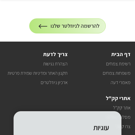
הרשמה
להרשמה לניוזלטר שלנו
על
לניוזלטר
הרשמה
לעדכונים
דף הבית
צריך לדעת
רשימת צמחים
הצהרת נגישות
משפחות צמחים
תקנון האתר ומדיניות שמירת פרטיות
מאמרי דעה
ארכיון ניוזלטרים
אתרי קק"ל
אתר קק"ל
מסלולי טיולים
עוגיות
צרו קשר