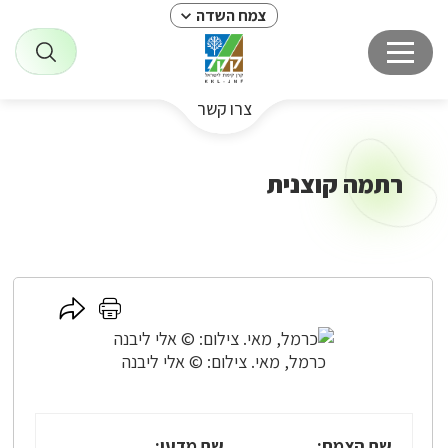
צמח השדה
צרו קשר
רתמה קוצנית
לחץ
לחץ
כאן
כאן
לשיתוף
להדפסה
כרמל, מאי. צילום: © אלי ליבנה
שם הצמח:
שם מדעי: