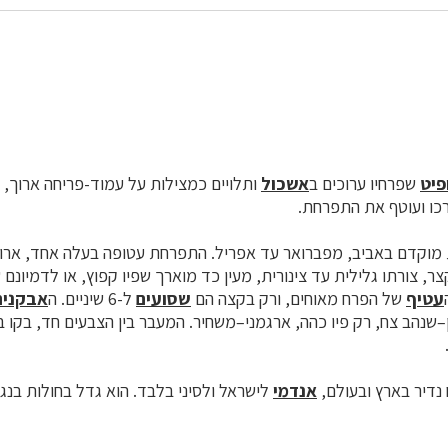
פיט
שפרחיו ערוכים ב
אשכול
ותלויים כמצילות על עמוד-פריחה ארוך, 
רכו ועוטף את התפרחת.
 מוקדם באביב, מפברואר עד אפריל. התפרחת עטופה בעלה אחד, ארוך
ר, צורתו גלילית עד צינורית, מעין כד מוארך שפיו קפוץ, או לדמיונם 
עטיף
של הפרח מאוחים, ורק בקצה הם
שסועים
ל-6 שיניים. ה
אבקנים
–שנהב צח, רק פיו כהה, ארגמני–משחיר. המעבר בין הצבעים חד, בקו בר
נדיר בארץ ובעולם,
אנדמי
לישראל ולסיני בלבד. הוא גדל בחולות בנגב