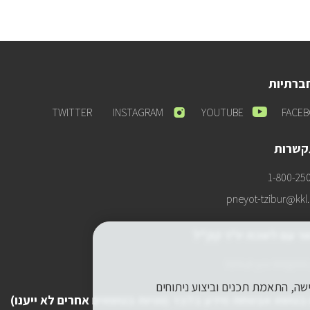
ברתיות
אנחנו
אנחנו
אנחנו
TWITTER
INSTAGRAM
YOUTUBE
FACE
ביוטיוב
באינסטגרם
בטוויר
קשרות
1-800-25
pneyot-tzibur@kkl.o
ר עם לשכת יו"ר קק"ל
lishkat-yor-kkl@kkl.
תר, שיפור חוויית הגלישה, התאמת תכנים וביצוע ניתוחים
 בנושא אבטחת מידע בלבד (פניות בנושאים אחרים לא ייענו)