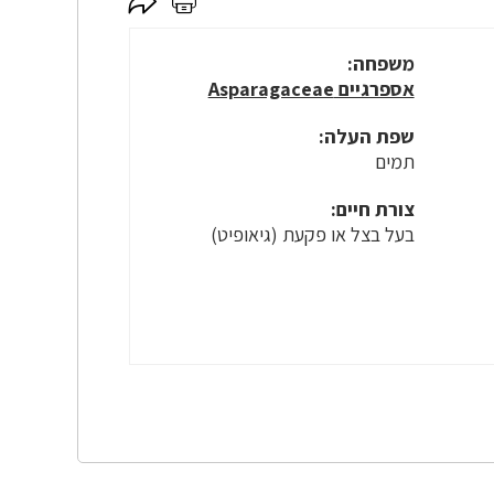
לחץ
לחץ
כאן
כאן
לשיתוף
להדפסה
משפחה:
אספרגיים Asparagaceae
שפת העלה:
תמים
צורת חיים:
בעל בצל או פקעת (גיאופיט)