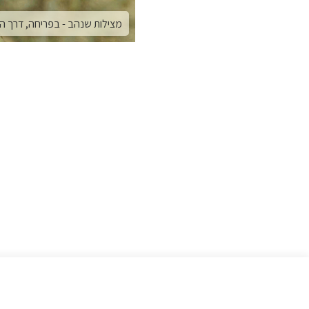
מצילות שנהב - בפריחה, דרך הבשור, פברואר 2025.