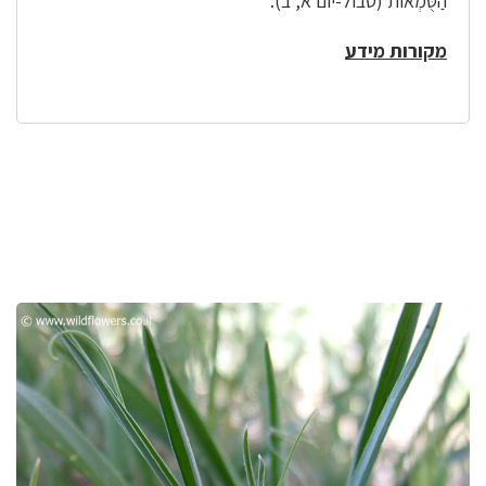
הַטֻּמְאוֹת (טבול-יום א, ב).
מקורות מידע
לפניך
רכיב
גלריית
תמונות