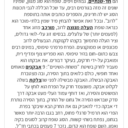
הם
חד-שנתיים
, גבוהים ויפים. טופח הוא סוג מגוון, שמיניו
שונים זה מזה בגורמים רבים, עד שכל הכללה לגבי תכונות
הסוג יש לה חריגים, והספרים כותבים אותה בתוספת
"לרוב". ובכל זאת אפשר להבחין מיד שמין בלתי-מוכר הוא
כנראה טופח:
העלה מנוצה
לרוב,
מורכב
מזוג אחד
(לפעמים יותר) של עלעלים. בבסיסו זוג עלי-לואי גדולים,
וציר העלה מתמשך בקצהו לקנוקנת. הגבעולים לרוב
מכונפים או ממוקצעים. הפרח פרפרני טיפוסי, במינים רבים
צבעו כתום–חום בהיר טיפוסי. הוא מפריש צוף ומדיף ריח,
ומואבק על-ידי חרקים, בעיקר דבורים. את אבקתו הוא
מעביר לחרק בשיטת "משחת-השיניים": 9
אבקנים
מאוחים
ואחד חופשי, כולם כלואים בתוך הסירה, ובה מצטברת
האבקה הבשלה. האבקה מבשילה לפני שה
צלקת
בשלה
לקלוט אבקה. משנעמד חרק על הפרח הוא לוחץ על
המשוטים והסירה, ואז דוחף עמוד העלי מעט אבקה דרך
סדק שבראש הסירה אל גחונו של החרק. בתוך הסירה נותרת
די אבקה כדי להאביק גם את החרק הבא שיבקר בפרח.
הפרי הוא תרמיל סרגלי פחוס, רחב בגבו הרבה יותר מאשר
בגחונו, נפתח בשתי קשוות. הסוג טופח קרוב לסוגים בקיה
ואפון. השם טופח הוא קדום, נזכר 7 פעמים בכתבי חז"ל.