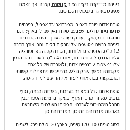
ביניהם מזדקרת בקצה הציר
קנוקנת
קצרה, אך הצמח
מטפס
בעיקר בגבעוליו הנכרכים.
טופח אדום פורח באביב, מפברואר עד אפריל, בפרחים
פרפרניים
גדולים, שצבעם מיוחד ואין שני לו בארץ: גונם
חום–בורדו עמוק, מעורק בעורקי-אורך כהים המחוברים
ביניהם ברשת מסועפת של עורקים דקים יותר. אורך הפרח
1.5 ס"מ. המפרש גדול ורחב, הסירה קטנה בפרופורציה
אליו. ה
תרמיל
פחוס ורחב, אורכו 4 ס"מ. לאורך תפר הבטן
שלו נמשכות 2 כנפיים צרות, ולאורכה של כל אחת
מקשוותיו נמשך עורק בולט. בהתייבשו מתפתלות קשוותיו
ומתבקעות בבת-אחת לפזר את הזרעים למרחק-מה.
טופח אדום גדל במפוזר בערבות, בשדות ובבתה, נפוץ
ברבים מאזורי מרכז הארץ, בעיקר ברצועת הספר שבין
החבל הימתיכוני לערבתי. תפוצתו העולמית משתרעת
בארצות מזרח הים התיכון והמזרח התיכון.
בסוג טופח 100–170 מינים, בארץ 20, כולם פרט לשניים