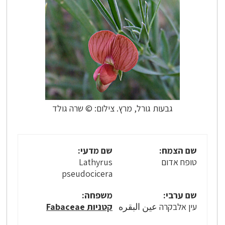
גבעות גורל, מרץ. צילום: © שרה גולד
שם הצמח:
שם מדעי:
טופח אדום
Lathyrus
pseudocicera
שם ערבי:
משפחה:
עין אלבקרה عين البقره
קטניות Fabaceae