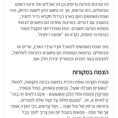
היו מכינים מזרעיו גריסים וכן היו אוכלים את זרעיו כשהם
מבושלים, כמו עדשים, אך זה נחשב מזון לשעת הדחק. מיני
טופח משמשים היום בארץ כגידול חקלאי נדיר לחציר,
במעורב עם דגניים. בארצות אחרות הם נחשבים לצמחי
מספוא ומרעה חשובים. המין טופח ריחני מקובל מאוד
כצמח-נוי מטפס, נקרא גם "אפונה ריחנית".
מיני טופח משמשים למאכל אצל ערביי הארץ, טריים או
מבושלים. ברפואה העממית הם נחשבים כתרופה לשלשול,
לפצעים בעור הפנים וכממריץ יצירת חלב-אם.
הצמח במקורות
קטנית הקרויה טופח נזכרת במשנה בכמה מקומות, למשל:
"הַשְּׂעֹרִים וְשִׁבֹּלֶת שׁוּעָל, הַכֻּסְּמִין וְהַשִּׁיפוֹן, הַפּוֹל וְהַסַּפִּיר,
הַפֻּרְקְדָן וְהַטֹּפֵחַ וּפוֹל הַלָּבָן וְהַשְּׁעוּעִים - אֵינָם כִּלְאַיִם זֶה בָזֶה"
(כלאיים א, א). "הַמְכַנֵּס חַלּוֹת עַל מְנָת שֶׁלֹּא לְהַפְרִישׁ...
וּרְתִיחַת גְּרִיסִין שֶׁל פּוֹל שְׁנִיָּה ... וְשֶׁל עֲדָשִׁים, רַבִּי יְהוּדָה אוֹמֵר:
אַף שֶׁל טֹפַח - טְמֵאִים בִּטְבוּל יוֹם וְאֵין צָרִיךְ לוֹמַר בְּכָל