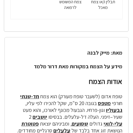
תבלין ו/או צמח
צמח המשומש
מאכל
לרפואה
מאת: מייק לבנה
מידע על הצמח במקורות מאת דרור מלמד
אודות הצמח
טופח אדום (לשעבר טופח מעורק) הוא צמח
חד-שנתי
חורפי
מטפס
בגובה 20 ס"מ, שקל להכירו לפי עליו,
גבעוליו
וגון-פרחיו. הגבעול מכונף לאורכו, והוא מעט
שעיר–זיפני. העלה דל-עלעלים. בבסיסו
יושבים
2
עלי-לואי
גדולים
שסועים
, ומביניהם יוצאת
פטוטרת
הנושאת זוג אחד בלבד של
עלעלים
סרגליים מחודדים.