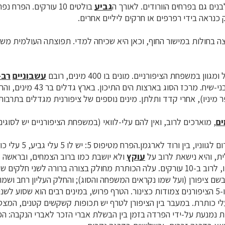
נים גם בפרחים הוורודים. לאורך ה
גביע
בולטים 10 עורקים. הפר
 כנראה בידי רפרפים או חרקים ליליים אחרים.
צה בחולות במישור החוף, וכאן היא שכיחה למדי. תפוצתה העולמית מ
ון במשפחת הציפורניים. מונים בו 400 מינים, רובם
עשבוניים
רב-
חד-שנתיים, מיעוטם בני-שיח. מרכז הסוג בא
מיניו), אחרי קדד ותלתן. מינים נוספים של ציפורנית מגדלים בתרבות 
ים
, מוארכים לרוב, ואין להם עלי-לוואי (במשפחת הציפורניים יש לסוגים 
ת, והיא נישאת לרוב על
עוקץ
ולא יושבת כמו ברוב הצמחים, ובראשה 3 עמודי-עלי. הגביע
, מעורק לאורכו, לרוב ב-10 עורקים. עלה הכותרת מחולק בצורה ברורה לשני חל
בשם ציפורן (ועל שמו נקראים המשפחה והסוג); והחלק העליון רחב ושמו 
ה כאילו
רח מ-10 עלי כותרת. במעבר בין הציפורן לטרף יש תכופות קשקשים קטנים, המצ