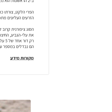
ב-2 הראשונות הוא נמצא בדרגה זכרית, ובשלישית בדרגה נקבית.
הפרי הלקט, צורתו כחב
הזרעים העליונים מתפ
הסוג ציפורנית קרוב ל
את עלי-הגביע, החיצוני
רק ד
הם נבדלים במספר עמודי העלי: 
מקורות מידע
לפניך
רכיב