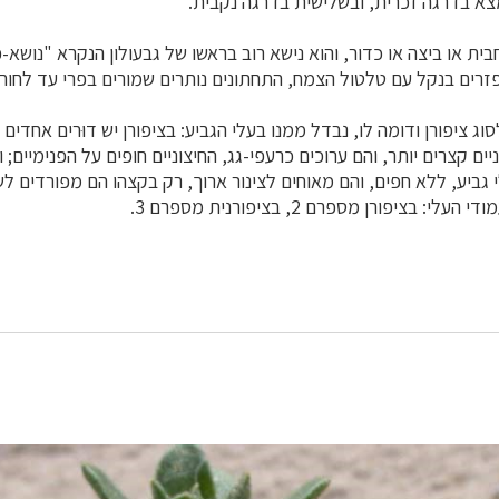
ית או ביצה או כדור, והוא נישא רוב בראשו של גבעולון הנקרא "נושא-פר
זרים בנקל עם טלטול הצמח, התחתונים נותרים שמורים בפרי עד לחור
סוג ציפורן ודומה לו, נבדל ממנו בעלי הגביע: בציפורן יש דוּרים אחדים
ים קצרים יותר, והם ערוכים כרעפי-גג, החיצוניים חופים על הפנימיים; ו
וּר אחד של 5 עלי גביע, ללא חפים, והם מאוחים לצינור ארוך, רק בקצהו הם מפורדים
בציפורן מספרם 2, בציפורנית מספרם 3.