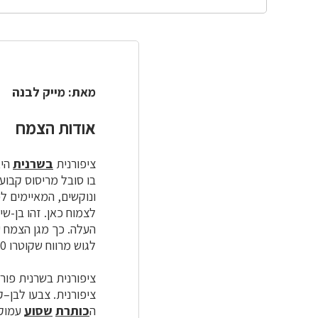
מאת: מייק לבנה
אודות הצמח
ציפורנית
בשרנית
הי
בו סובל מריסוס קבוע
ונוקשים, המאיימים ל
לצמוח כאן. זהו בן-שי
העלה. כך מגן הצמח ע
לגוש מרווח שקוטרו 30–50 ס"מ. ענפי-המשנה זקופים, גובהם 20–30 ס"מ.
ציפורנית בשרנית פור
ציפורנית. צבעו לבן–קרם
ה
כותרת
שסוע