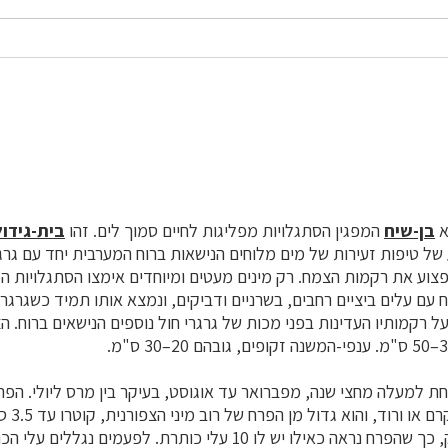
א
בן-שיח
המפגין הסתגלויות מפליגות לחיים סמוך לים. זהו
בית-גידול
 של טיפות זעירות של מים מלוחים הנישאות ברוח המערבית יחד עם גרגר
פצוע את רקמות הצמח. רק מינים מעטים ומיוחדים אימצו הסתגלויות 
ח עם עלים ביציים רחבים, בשרניים ודביקים, ונמצא אותו תמיד כשגרגרי
ל רקמותיו העדינות בפני מכות של גרגרי חול נוספים הנישאים ברוח.
חת למעלה מחצי שנה, מפברואר עד אוגוסט, בעיקר בין מרס ליולי. הפרח 
 או ורוד, והוא גדול מן הפרח של רוב מיני הצפורנית, קוטרו עד 3.5 ס"מ.
עמוק, כך שהפרח נראה כאילו יש לו 10 עלי כותרת. לפעמים נ