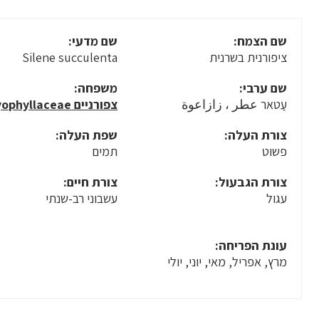
שם הצמח:
שם מדעי:
ציפורנית בשרנית
Silene succulenta
שם ערבי:
משפחה:
עַטאר عطر ، زازاعوة
צפורניים Caryophyllaceae
צורת העלה:
שפת העלה:
פשוט
תמים
צורת הגבעול:
צורת חיים:
עגול
עשבוני רב-שנתי
עונת הפריחה:
מרץ, אפריל, מאי, יוני, יולי