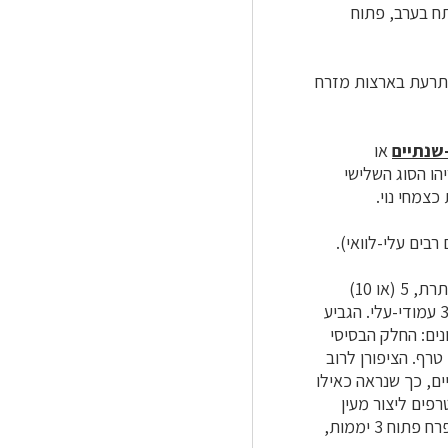
ח נפתח בערב, פתוח
שתרעת בארצות מזרח
שנתיים
או
רצות הים התיכון. בארץ גדלים בר 43 מינים, והריהו הסוג השלישי
כצמחי נוי.
רבים עלי-לוואי).
צבע הפרחים לרוב אדום לגווניו, בין ורוד לארגמן.הפרח מטיפוס 5: יש לו 5 עלי גביע, 5 עלי כותרת, 5 (או 10)
קים שונים: החלק הבסיסי
טרף. הציפורן לרוב
טרפים ליצור מעין
עצמית נמנעת על-ידי הפרדה בזמן בין הבשלת אברי הזכר לאברי הנקבה: הפרח פתוח 3 יממות,