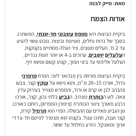
מאת: מייק לבנה
אודות הצמח
ביקיית הביצות היא
מטפס
עשבוני
חד-שנתי
, המשתרג
בסבך של גדות נחלים, מעיינות וביצות. גובהו עשוי להגיע
עד 2 מ'. העלים מנוצים. ציר העלה מסתיים בקנוקנת.
ה
עלעלים
יושבים
, ערוכים ב-4 או יותר זוגות נגדיים.
העלעל אליפסי עד ביצי הפוך, קצהו קטום ונושא זיף.
ביקיית הביצות פורחת בין פברואר ליוני. הפרח
פרפרני
גדול, אורכו 15–20 מ"מ, והוא נישא על
עוקץ
קצר. צבעו
צהבהב לבן או קרם או ורוד, והמפרש מצוייר בעירוק עדין
ונאה. לוע ה
כותרת
מצהיב. ה
גביע
בלתי נכון, קצר, אורכו
כרבע מאורך צינור הכותרת (ציפורן המפרש), רוחבו כאורכו.
גון הגביע מאדים עם ההבשלה. הפרי הוא
תרמיל
קירח,
קצר ועבה, חתכו עגול. בקצהו הוא מצטרר לפיטם חד-צדדי
ארוך ומאונקל. הזרע כחלחל עד שחור.