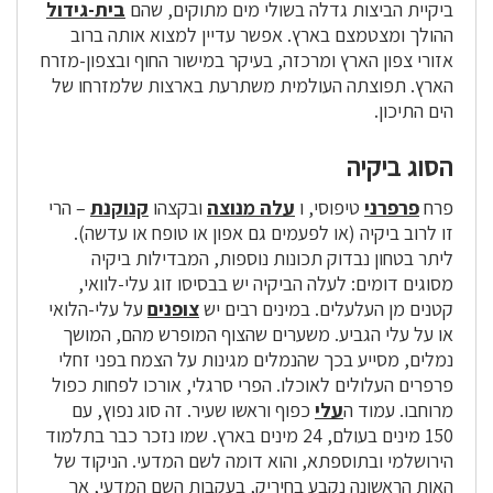
ביקיית הביצות גדלה בשולי מים מתוקים, שהם
בית-גידול
ההולך ומצטמצם בארץ. אפשר עדיין למצוא אותה ברוב
אזורי צפון הארץ ומרכזה, בעיקר במישור החוף ובצפון-מזרח
הארץ. תפוצתה העולמית משתרעת בארצות שלמזרחו של
הים התיכון.
הסוג ביקיה
פרח
פרפרני
טיפוסי, ו
עלה מנוצה
ובקצהו
קנוקנת
– הרי
זו לרוב ביקיה (או לפעמים גם אפון או טופח או עדשה).
ליתר בטחון נבדוק תכונות נוספות, המבדילות ביקיה
מסוגים דומים: לעלה הביקיה יש בבסיסו זוג עלי-לוואי,
קטנים מן העלעלים. במינים רבים יש
צופנים
על עלי-הלואי
או על עלי הגביע. משערים שהצוף המופרש מהם, המושך
נמלים, מסייע בכך שהנמלים מגינות על הצמח בפני זחלי
פרפרים העלולים לאוכלו. הפרי סרגלי, אורכו לפחות כפול
מרוחבו. עמוד ה
עלי
כפוף וראשו שעיר. זה סוג נפוץ, עם
150 מינים בעולם, 24 מינים בארץ. שמו נזכר כבר בתלמוד
הירושלמי ובתוספתא, והוא דומה לשם המדעי. הניקוד של
האות הראשונה נקבע בחיריק, בעקבות השם המדעי, אך