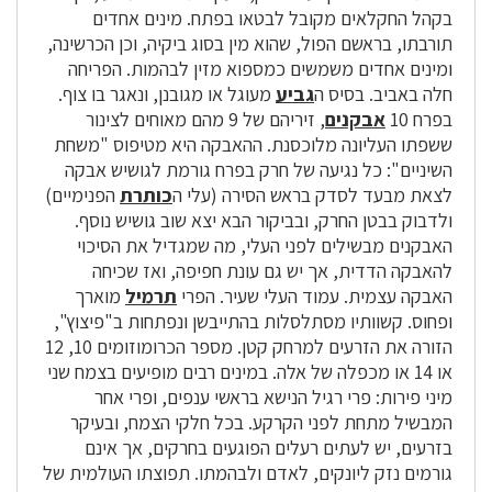
בקהל החקלאים מקובל לבטאו בפתח. מינים אחדים
תורבתו, בראשם הפול, שהוא מין בסוג ביקיה, וכן הכרשינה,
ומינים אחדים משמשים כמספוא מזין לבהמות. הפריחה
חלה באביב. בסיס ה
גביע
מעוגל או מגובנן, ונאגר בו צוף.
בפרח 10
אבקנים
, זיריהם של 9 מהם מאוחים לצינור
ששפתו העליונה מלוכסנת. ההאבקה היא מטיפוס "משחת
השיניים": כל נגיעה של חרק בפרח גורמת לגושיש אבקה
לצאת מבעד לסדק בראש הסירה (עלי ה
כותרת
הפנימיים)
ולדבוק בבטן החרק, ובביקור הבא יצא שוב גושיש נוסף.
האבקנים מבשילים לפני העלי, מה שמגדיל את הסיכוי
להאבקה הדדית, אך יש גם עונת חפיפה, ואז שכיחה
האבקה עצמית. עמוד העלי שעיר. הפרי
תרמיל
מוארך
ופחוס. קשוותיו מסתלסלות בהתייבשן ונפתחות ב"פיצוץ",
הזורה את הזרעים למרחק קטן. מספר הכרומוזומים 10, 12
או 14 או מכפלה של אלה. במינים רבים מופיעים בצמח שני
מיני פירות: פרי רגיל הנישא בראשי ענפים, ופרי אחר
המבשיל מתחת לפני הקרקע. בכל חלקי הצמח, ובעיקר
בזרעים, יש לעתים רעלים הפוגעים בחרקים, אך אינם
גורמים נזק ליונקים, לאדם ולבהמתו. תפוצתו העולמית של