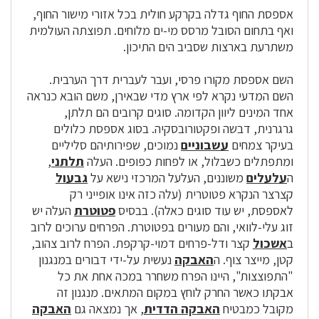
אספסת החוף גדלה בקרקע חולית בכל אזורי מישור החוף,
ואף בתחום הסובל מרסס מי-ים מלוחים. תפוצתה העולמית
משתרעת בארצות שסביב הים התיכון.
השם אספסת מקורו פרסי, ועבר לעברית דרך הערבית.
השם המדעי נקרא לפי ארץ מדי שבאירן, משם הובא כנראה
אחד המינים ליוון הקדומה. סוגים קרובים הם תלתן,
גרגרנית, דבשה ופקטורובסקיה. בסוג אספסת כלולים
בעיקר צמחים
עשבוניים
נמוכים, שפירותיהם סליליים
ומתפתלים כשבלול, או לפחות כפופים. העלה
תלתני
,
ה
עלעלים
משוננים, העלעל המרכזי נישא על
גבעול
קצרצר הנקרא פטוטרית (עלה כזה אינו אופייני רק
לאספסת, יש עוד סוגים כאלה). בבסיס
פטוטרת
העלה יש
זוג עלי-לוואי, והם מעורים בפטוטרת. הפרחים ערוכים לרוב
ב
אשכול
קצר ודל-פרחים דמוי-קרקפת. הפרח לרוב צהוב,
קטן, מייצר צוף. ה
האבקה
נעשית על-ידי דבורים במנגנון
"התפוצצות", היינו הפרח משחרר במכה אחת את כל
אבקתו כאשר החרק לוחץ במקום המתאים. מנגנון זה
מקובל כמבטיח
האבקה הדדית
, אך נמצאה גם
האבקה