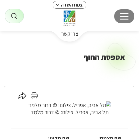
צמח השדה
צרו קשר
אספסת החוף
לחץ
לחץ
כאן
כאן
לשיתוף
להדפסה
תל אביב, אפריל. צילום: © דרור מלמד
שם הצמח:
שם מדעי: