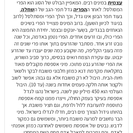
עצמית
במינים רבים. המאפיין הבולט של הסוג הוא הפרי
המסולסל: לאחר ה
הפריה
גדל תפר-הגב של ה
שחלה
,
בעוד תפר הבטן אינו גדל, וכך הולך הפרי ומסתלסל (לרוב
בניגוד לכיוון השעון). ברוב המינים מצוייד הפרי בשיכים
הנאחזים בבגדים, בשְׂער-יונקים ובצמר. יחידת התפוצה היא
הפרי כולו, ובו זרעים אחדים. הפרי נטמן באדמה, וכל שנה
נובט זרע אחד. מסתבר שהזרעים בתוך אותו פרי שונים זה
מזה בעובי הקליפה, מה שקובע כמה שנים יעברו עד שהזרע
ינבוט. עם עקירת הצמח רואים בבסיסו, כרוך סביב השורש,
את הפרי שהזרע נבט מתוכו. מיני אספסת מקובלים מאוד
בחקלאות מקדמת דנא כמזון חלבוני משובח לבקר ולשאר
חיות-הבית. היבול לא רק משובח אלא גם גבוה: אפשר לשוב
ולקצור אותה חלקה פעמים אחדות בשנה (עד 10). היבול
העולמי הוא 450 מיליון טון לשנה. בישראל נהגו לגדל
אספסת בעיקר בעמק החולה, וייצרו ממנו קמח-אספסת
כתוספת לתערובת ללול ולרפת, וגם חציר משובח. אך
בהיותו גידול הצורך מים רבים, חדלו לגדלו בישראל. מיני
הבר נחשבים למרעה משובח ביותר, ומשמשים גם כמקור
לדבש. נבטים של אספסת משמשים לאחרונה כמזון אופנתי
לאדם, והם נמכרים למאכל אדם תחת השם המסחרי