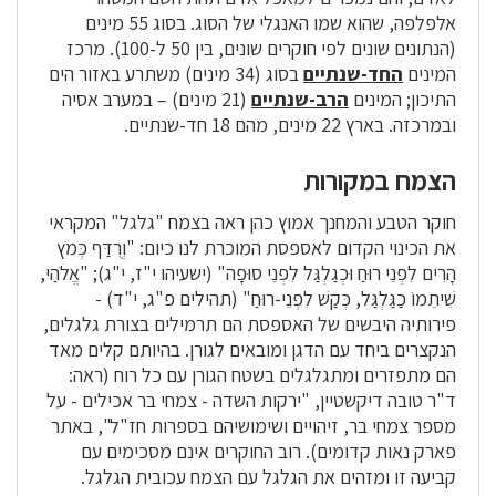
אלפלפה, שהוא שמו האנגלי של הסוג. בסוג 55 מינים
(הנתונים שונים לפי חוקרים שונים, בין 50 ל-100). מרכז
המינים
החד-שנתיים
בסוג (34 מינים) משתרע באזור הים
התיכון; המינים
הרב-שנתיים
(21 מינים) – במערב אסיה
ובמרכזה. בארץ 22 מינים, מהם 18 חד-שנתיים.
הצמח במקורות
חוקר הטבע והמחנך אמוץ כהן ראה בצמח "גלגל" המקראי
את הכינוי הקדום לאספסת המוכרת לנו כיום: "וְרֻדַּף כְּמֹץ
הָרִים לִפְנֵי רוּחַ וּכְגַלְגַּל לִפְנֵי סוּפָה" (ישעיהו י"ז, י"ג); "אֱלֹהַי,
שִׁיתֵמוֹ כַגַּלְגַּל, כְּקַשׁ לִפְנֵי-רוּחַ" (תהילים פ"ג, י"ד) -
פירותיה היבשים של האספסת הם תרמילים בצורת גלגלים,
הנקצרים ביחד עם הדגן ומובאים לגורן. בהיותם קלים מאד
הם מתפזרים ומתגלגלים בשטח הגורן עם כל רוח (ראה:
ד"ר טובה דיקשטיין, "ירקות השדה - צמחי בר אכילים - על
מספר צמחי בר, זיהויים ושימושיהם בספרות חז"ל", באתר
פארק נאות קדומים). רוב החוקרים אינם מסכימים עם
קביעה זו ומזהים את הגלגל עם הצמח עכובית הגלגל.