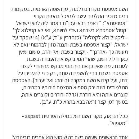
השם אספסת מקורו בתלמוד, מן השפה הארמית. במקומות
רבים מזכיר התלמוד עשב למאכל בהמות הקרוי
"אספסתא": "דאמר רבא: עכו"ם דאמר ליה להאי ישראל
'קטול אספסתא בשבתא ושדי לחיותא, ואי לא קטילנא לך'
- ליקטיל ולא לקטליה" (סנהדרין ע"ד, ע"א) [גוי שפקד על
ישראל: "קצור אספסת בשבת ותננה מזון לבהמותי ואם לא
תעשה כך -אהרגך" - יקצור בשבת ואל יהרג, משום שאין
כאן חילול השם, שהרי הגוי ביקש את העבודה בשבת
לטובתו. מה שאין כן אם היה הגוי מבקש מהיהודי לקצור
אספסת בשבת כדי להשמידה סתם, רק כדי להעבירו על
דתו, ועל קידוש השם במקרה זה יהרג ואל יעבור]. האספסת
התלמודית הינה ירק מספוא המצמח פירותיו במהירות,
קוצרים אותה והיא חוזרת וגדלה וחוזרים וקוצרים אותה,
במשך זמן קצר (ראה בבא בתרא כ"ח, ע"ב).
ככל הנראה, מקור השם הוא במילה הפרסית aspast -
"מספוא".
אחד הראשונים שעשה בשם זה שימוש הוא אפרים רובינוביץ'