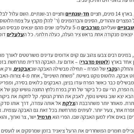
חד-שנתיים
וחציים רב-שנתיים. השם עלול לבלב
המצרים וההודים, הסינים והברהמינים (ר' להלן מקבץ על צמח הלוטוס
בוניים
שעליהם
מורכבים
מ-5 עלעלים: שנים מהם יוצאים מבסיס הע
עלעלים
דומ
 במינים רבים צבעו צהוב עם קוים אדומים עדינים משורטטים לאורך מ
ן אחד בארץ (
לוטוס מדברי
) – אדום עז. האבקה הדדית מתרחשת בזכו
החלק ה
נקבי
של הפרח – תחילה מבשילה האבקה שב
אבקנים
, ורק א
מסוגלת הצלקת לקלוט אבקה. הלוטוס נוקט
בשילים כבר כאשר הפרח עודו בניצן. האבקנים כלואים בסירה, ומפר
 הפרח, הרי עם כל ביקור של חרק בפרח נלחץ החוצה גושיש קטן של 
הבא יצא שוב גושיש נוסף, לאבק את החרק הנוסף. קל לחקות את ביקור
תרת. מאוחר יותר משתרבבת ה
צלקת
אל אותה עמדה, דרך אותו סדק 
רח אחר, צעיר יותר. לעיתים מתרחשת בכל זאת גם האבקה עצמית. אי
ים) באים אליו למען האבקה שבו. הפרי הוא
תרמיל
ישר, צר וארוך, והו
כילים חומרים המשחררים את הרעל ציאניד בזמן שמרסקים או לועסים 