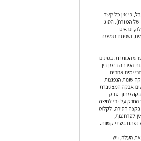
ל, כי אין כל קשר
 של המזרח). הסוג
לה, ונראים
ים, ושפתם תמימה.
פרש הכותרת. במינים
ת הפרדה בזמן בין
חרי ימים אחדים
 בשיטת "משחת השיניים", אחת מ-4 צורות-האבקה שונות הנפוצות
ישים אבקה המצטברת
אבקה מתוך סדק
 החרק על-ידי לחיצה
בקצה הסירה, לקלוט
ן לפרח צוף,
א נפתח בשתי קשוות.
את העלה, ויש