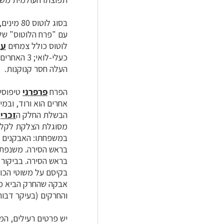
בסוג לוטוס 80 מינים, בארץ 14 מינים, חציים
עם "פרח הלוטוס" של 
לוטוס כולל צמחים
עש
כעלי-לואי; 3 האחרים יוצאים מנקודה אחת בראש ציר העלה, כעלה תלתני. כל ה
העלה חסר קנוקנות.
הפרח
פרפרני
טיפוסי,
אחרים הוא ורוד, ובמי
הבשלת החלק ה
זכרי
ו
במשפחתו: האבקנים מ
בראש הסירה. משנפתח
בראש הסירה. בביקור 
בקיסם על משוטי הכו
אבקה שהחרק הביא מפ
והחרקים (בעיקר דבור
יש פרטים רעילים, המ