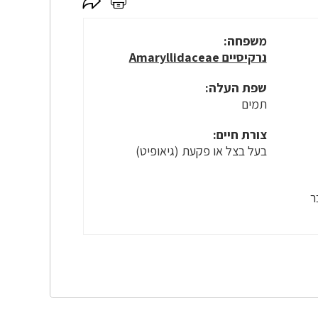
לחץ
לחץ
כאן
כאן
לשיתוף
להדפסה
משפחה:
נרקיסיים Amaryllidaceae
שפת העלה:
תמים
צורת חיים:
בעל בצל או פקעת (גיאופיט)
ר