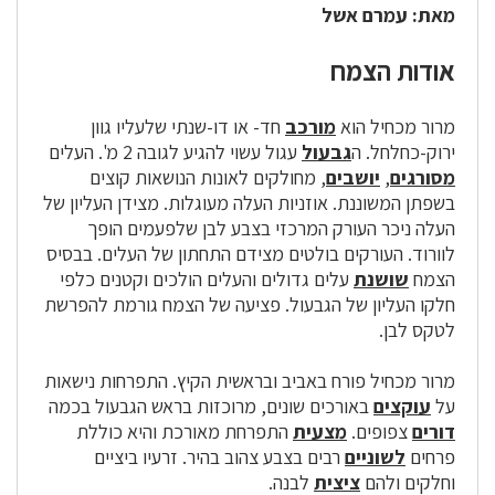
מאת: עמרם אשל
אודות הצמח
מרור מכחיל הוא
מורכב
חד- או דו-שנתי שלעליו גוון
ירוק-כחלחל. ה
גבעול
עגול עשוי להגיע לגובה 2 מ'. העלים
מסורגים
,
יושבים
, מחולקים לאונות הנושאות קוצים
בשפתן המשוננת. אוזניות העלה מעוגלות. מצידן העליון של
העלה ניכר העורק המרכזי בצבע לבן שלפעמים הופך
לוורוד. העורקים בולטים מצידם התחתון של העלים. בבסיס
הצמח
שושנת
עלים גדולים והעלים הולכים וקטנים כלפי
חלקו העליון של הגבעול. פציעה של הצמח גורמת להפרשת
לטקס לבן.
מרור מכחיל פורח באביב ובראשית הקיץ. התפרחות נישאות
על
עוקצים
באורכים שונים, מרוכזות בראש הגבעול בכמה
דורים
צפופים.
מצעית
התפרחת מאורכת והיא כוללת
פרחים
לשוניים
רבים בצבע צהוב בהיר. זרעיו ביציים
וחלקים ולהם
ציצית
לבנה.