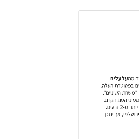
ה מה
עלעלים
.
ים בפטוטרת העלה.
"משחת השיניים",
מיני הסוג הקרוב
תלתן), ואינו סלילוני (להבדיל ממיני הסוג הקרוב אספסת, אף שהבדלה זו היא גמישה). בפרי יותר מ-2 זרעים.
 בתלמוד הירושלמי, אך יתכן