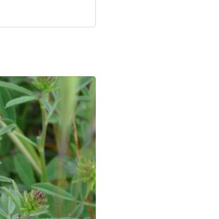
לפניך
רכיב
גלריית
תמונות