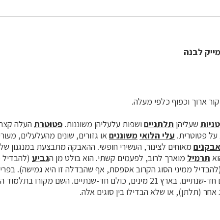
ייק לבנה
ור ארוך וכפוף כלפי מעלה.
ניות
שעליהן
תלתניים
ושפות עלעליהן משוננות.
פטוטרת
העלה קצר
על פטוטרית.
עלי הלואי
משוננים
או גזורים, שונים מהעלעלים, מעור
בקנים
מאוחים לצינור, העשירי חופשי. ההאבקה מתבצעת במנגנון של 
וא
תרמיל
מוארך לרוב, לפעמים קשתי. הוא בולט מן ה
גביע
(להבדיל מ
בסוג 150 מינים, רובם חד-שנתיים. בארץ 21 מינים, כולם חד-שנתיים. השם מקורו
אחר (תלתן), או שלא הבדילו בין סוגים אלה.