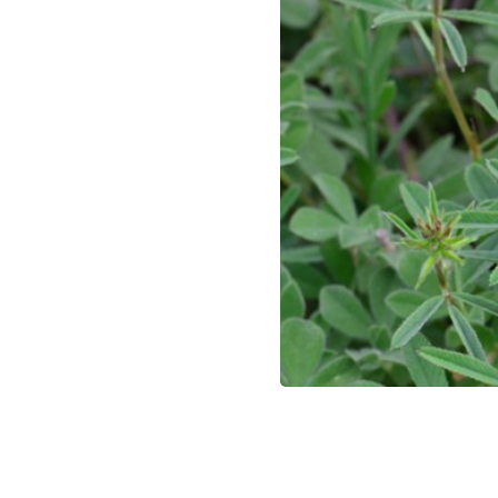
התרמיל כפוף עם עוקץ ארוך. צילום: יעקב ג