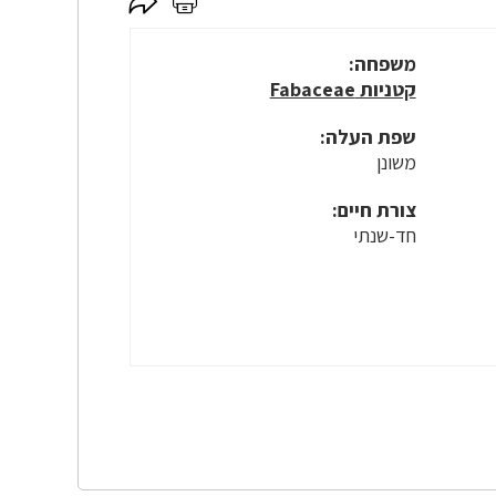
לחץ
לחץ
כאן
כאן
לשיתוף
להדפסה
משפחה:
קטניות Fabaceae
שפת העלה:
משונן
צורת חיים:
חד-שנתי