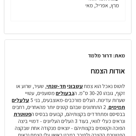
מרץ, אפריל, מאי
מאת: דרור מלמד
אודות הצמח
לוטוס נאכל הוא צמח
עשבוני
חד-שנתי
, שעיר, שרוע או
זקוף, גובהו 30-20 ס"מ. ה
גבעולים
מסועפים, עטויי
שערות עדינות. העלים מורכבים-מאוצבעים, בני 5
עלעלים
תמימים
, 2 התחתונים שבהם קטנים יותר מהאחרים, רחבים
בבסיסם ומתחדדים בקצותיהם, קבועים בבסיס ה
פטוטרת
ונראים כעלי לוואי, בעוד 3 העלים העליונים - דמויי ביצה
הפוכה וקטומים בקצותיהם - יוצאים מנקודה אחת שבקצה
הפטוטרת הקצרה ולפיכך במבט ראשון עלי הצמח נראים