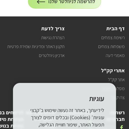
הרשמה
להרשמה לניוזלטר שלנו
על
לניוזלטר
הרשמה
לעדכונים
דף הבית
צריך לדעת
רשימת צמחים
הצהרת נגישות
משפחות צמחים
תקנון האתר ומדיניות שמירת פרטיות
מאמרי דעה
ארכיון ניוזלטרים
אתרי קק"ל
אתר קק"ל
מסלולי טיולים
עוגיות
צרו קשר
לידיעתך, באתר זה נעשה שימוש ב'קבצי
רשתות
פרטי התקשרות
יצירת קשר עם
לדיווחים בנ
עוגיות' (Cookies) ובכלים דומים לצורך
חברתיות
לשכת יו"ר
אבטחת מיד
טלפון
1-800-250-250
תפעול האתר, שיפור חוויית הגלישה,
קק"ל
(פניות בנוש
שלנו
אנחנו
FACEBOOK