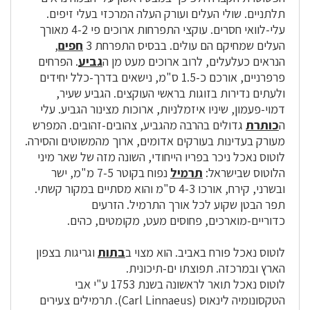
תלתניים. שולי העלים ועורק העלה המרכזי בעלי זיפים.
עלי-לוואי חסרים. עוקצי התפרחות ארוכים פי 4-2 מאורך
העלים שמחיקם הם עולים. בבסיס התפרחת 3
חפים
,
הנראים כעלעלים, לרוב ארוכים מעט מן ה
גביע
. הפרחים
פרפרניים, אורכם כ-1.5 ס"מ, נישאים בדרך-כלל יחידים
ולעתים נדירות בזוגות בראשי העוקצים. הגביע שעיר,
דמוי-פעמון, שיניו איזמלניות, ארוכות מצינור הגביע. עלי
ה
כותרת
גדולים בהרבה מהגביע, צהובים-זהובים. המפרש
מעורק בעדינות בעורקים אדומים, ארוך מהמשוטים והסירה.
לוטוס נאכל ניכר בפריו הייחודי, השונה מזה של שאר מיני
הלוטוס שבישראל:
תרמיל
נפוח בקוטר 7-5 מ"מ, ישר
ובשרני, קירח, אורכו 4-3 ס"מ והוא מסתיים במקור קשתי.
תפר הבטן שקוע לכל אורך התרמיל. הזרעים
כדוריים-מוארכים, פחוסים מעט, מקומטים, כהים.
לוטוס נאכל פורח באביב. הוא מצוי ב
בתות
וגריגות בצפון
הארץ ובמרכזה. תפוצתו ים-תיכונית.
לוטוס נאכל תואר לראשונה בשנת 1753 ע"י אבי
הטקסונומיה לינאוס (Carl Linnaeus). תרמילים צעירים