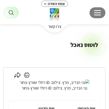
צמח השדה
צרו קשר
לוטוס נאכל
לחץ
לחץ
כאן
כאן
לשיתוף
להדפסה
גני הנדיב, מרץ. צילום: © רחלי שוורץ-צחור
שם הצמח:
שם מדעי: