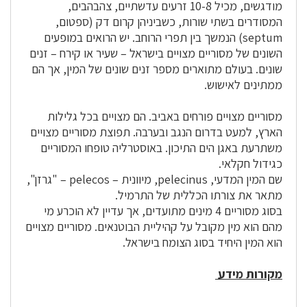
מודגשים, מכיל 10-8 זרעים עדשתיים, צהבהבים,
המסודרים בשתי שורות, כשביניהן קרום דק (ספטום,
septum) הנמשך בין תפרי הרוחב. יש הרואים במופעים
השונים של מסוריים מצויים בישראל – שעיר או קירח – זנים
שונים. בעולם מתוארים מספר זנים שונים של המין, אך הם
ממתינים לאישוש.
מסוריים מצויים פורחים באביב. הם מצויים בכל גלילות
הארץ, למעט בדרום הנגב ובערבה. תפוצת מסוריים מצויים
משתרעת באגן הים התיכון. באוסטרליה טופחו המסוריים
כגידול חקלאי.
שם המין המדעי, pelecinus, מיוונית – pelecos – "גרזן",
מתאר את צורתו הכללית של התרמיל.
בסוג מסוריים 4 מינים מתועדים, אך עדיין לא הוכרע מי
מהם הוא מין מקובל על קהיליית הבוטנאים. מסוריים מצויים
הוא המין היחיד בסוג הצומח בישראל.
מקורות מידע