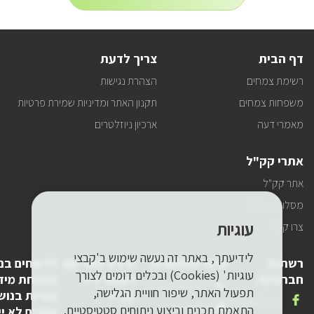
לניוזלטר
הרשמה
לעדכונים
דף הבית
צריך לדעת
רשימת צמחים
הצהרת נגישות
משפחות צמחים
תקנון האתר ומדיניות שמירת פרטיות
מאמרי דעה
ארכיון ניוזלטרים
אתרי קק"ל
אתר קק"ל
מסלולי טיולים
עוגיות
צרו קשר
לידיעתך, באתר זה נעשה שימוש ב'קבצי
רשתות
פרטי התקשרות
יצירת קשר עם
לדיווחים בנ
עוגיות' (Cookies) ובכלים דומים לצורך
חברתיות
לשכת יו"ר
אבטחת מיד
טלפון
1-800-250-250
תפעול האתר, שיפור חוויית הגלישה,
קק"ל
(פניות בנוש
שלנו
אנחנו
FACEBOOK
דואר
pneyot-
התאמת תכנים וביצוע ניתוחים סטטיסטיים.
אחרים לא יי