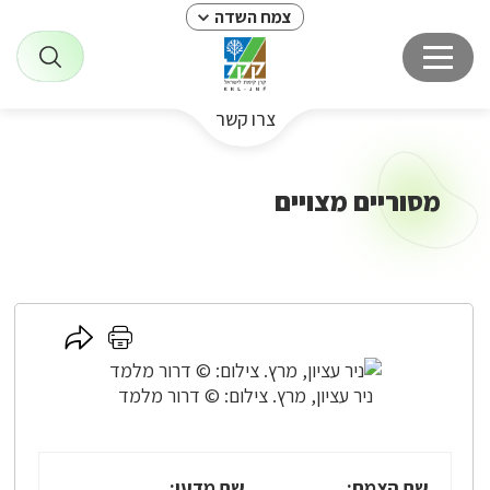
צמח השדה
צרו קשר
מסוריים מצויים
לחץ
לחץ
כאן
כאן
לשיתוף
להדפסה
ניר עציון, מרץ. צילום: © דרור מלמד
שם הצמח:
שם מדעי: