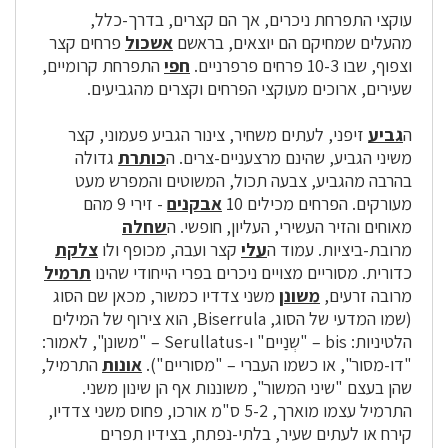
עוקצי התפרחת ניכרים, אך הם קצרים, בדרך-כלל,
מהעלים שמחיקם הם יוצאים, בראשם
אשכול
פרחים קצר
וצפוף, שבו 10-3 פרחים פרפרניים.
חפי
התפרחת קרומיים,
שעירים, ארוכים מעוקצי הפרחים וקצרים מהגביעים.
ה
גביע
זיפני, לעתים משחיר, צינור הגביע פעמוני, קצר
משיני הגביע, שהינם מרצעניים-צרים. ה
כותרת
גדולה
בהרבה מהגביע, צבעה תכול, המשוטים והמפרש מעט
מעורקים. הפרחים מכילים 10
אבקנים
- זירי 9 מהם
מאוחים והזיר העשירי, העליון, חופשי. ה
שחלה
מרובת-ביציות. עמוד ה
עלי
קצר ועבה, מכופף ולו
צלקת
כדורית. מסוריים מצויים ניכרים בפרי הייחודי שהינו
תרמיל
מרובה זרעים,
משונן
משני צדדיו כמשור, מכאן שם הסוג
(שמו המדעי של הסוג, Biserrula, הוא צירוף של המילים
הלטיניות: bis – "שְנַיים" ו-Serullatus – "משונן", לאמור:
"דו-מסור", או כשמו העברי – "מסוריים").
אונות
התרמיל,
שהן בעצם "שיני המשור", משוננות אף הן שינון משני.
התרמיל עצמו מוארך, 5-2 ס"מ אורכו, פחוס משני צדדיו,
קירח או לעתים שעיר, בלתי-נפתח, בצידיו תפרים