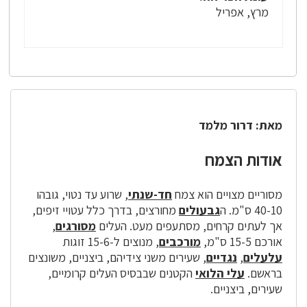
מרץ, אפריל
מאת: דרור מלמד
אודות הצמח
מסוריים מצויים הוא צמח
חד-שנתי
, שרוע עד נטוי, גובהו
40-10 ס"מ. ה
גבעולים
מחורצים, בדרך כלל עטויי זיפים,
אך לעתים קרחים, מסתעפים מעט. העלים
מסורגים
,
אורכם 15-5 ס"מ,
מורכבים
, מנוצים ל-15-6 זוגות
עלעלים
,
נגדיים
, שעירים משני צידיהם, ביצניים, משונצים
בראשם.
עלי הלואי
הקטנים שבבסיס העלים קרומיים,
שעירים, ביצניים.