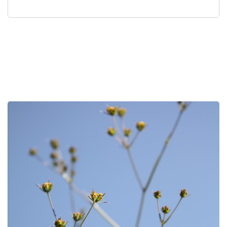
לפניך
רכיב
גלריית
תמונות