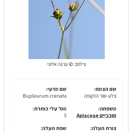
צילום: © ערגה אלוני
שם הצמח:
שם מדעי:
צלע-שור הזקופה
Bupleurum crenata
משפחה:
מס' עלי כותרת:
סוככיים Apiaceae
5
צורת העלה:
שפת העלה: