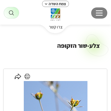
צמח השדה
צרו קשר
צלע-שור הזקופה
לחץ
לחץ
כאן
כאן
לשיתוף
להדפסה