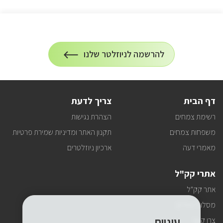
הרשמה
להרשמה לניוזלטר שלנו
על
לניוזלטר
הרשמה
לעדכונים
דף הבית
צריך לדעת
רשימת צמחים
הצהרת נגישות
משפחות צמחים
תקנון האתר ומדיניות שמירת פרטיות
מאמרי דעה
ארכיון ניוזלטרים
אתרי קק"ל
אתר קק"ל
מסלולי טיולים
עוגיות
צרו קשר