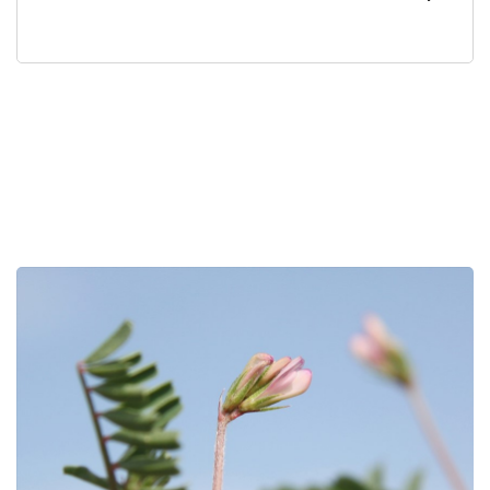
לפניך
רכיב
גלריית
תמונות