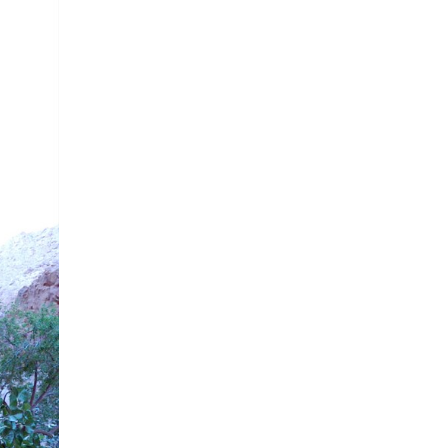
רכיב
גלריית
תמונות