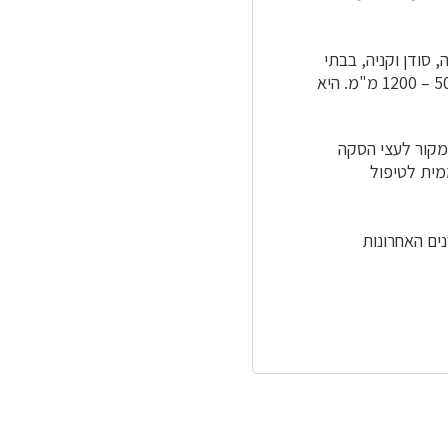
 סודן וקניה, בבתי
גידול שאינם מלוחים, בגבהים 180 – 1100 מ' מעל פני הים שבהם כמות הגשמים השנתית 500 – 1200 מ"מ. היא
מקור לעצי הסקה
מית לטיפול
ים האחרונות