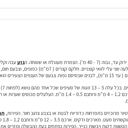
ירוק עד, גבוה (7 - 40 מ'). הצמרת מעוגלת או שטוחה. ה
גזע
עבה וקלי
עמוקות. בבסיס כל אלעה שני עלי לוואי קוצניים. חלקם קצרים ( 7מ"מ)
וגות של סעיפים שכל אחד מהם נושא (לפחות 7) בין 13 ל-25 זוגות
– 1.4 מ"מ. ה
עלעלים
מכוסים שערות או רי
ור מרוכזים בתפרחות כדוריות לבנות או בצבע צהוב חוור. הפירות,
תר
חום-סגול, 
 הקשוות דקות ויבשות כנייר. הפירות נפתחים בעת ההבשלה ומזרים את