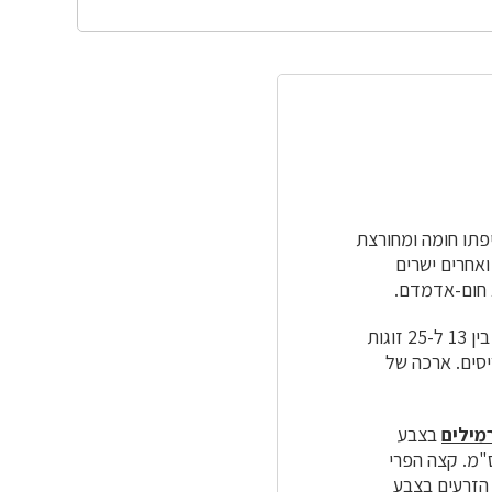
פתו חומה ומחורצת
 כפופים, וצבעם חום, ואחרים ישרים
סים. ארכה של
מילים
בצבע
ישרים או מוקשתים מעט. מארכים ודקים. ארכם 3.5 – 12 ס"מ ורוחבם 1.2 – 1.8 ס"מ. קצה הפרי
 הזרעים בצבע