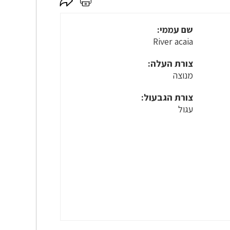
לחץ
לחץ
כאן
כאן
לשיתוף
להדפסה
שם עממי:
River acaia
צורת העלה:
מנוצה
צורת הגבעול:
עגול