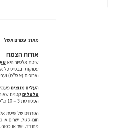
מאת: עמרם אשל
אודות הצמח
שיטת אלטיור היא
עץ
וארוכים (9 ס"מ) ועבים ( עד 15 מ"מ), לבנים שבסיסם נפוח. צבעם של הענפים הצעירים הוא חום-אדמדם.
ה
עלים מנוצים
פעמיים. בכל עלה 5 – 13 ז
עלעלים
קטנים שאורכם 1.2 – 4 מ"מ ורוחבם 0.5 
הפטורטת 3 – 10 מ"מ.
הפרחים של שיטת אלטי
מחודד, ישר או כפוף.