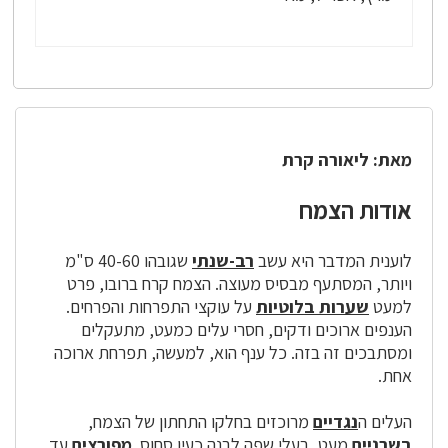
מאת: ליאורה קרת
אודות הצמח
לוענית המדבר היא עשב
רב-שנתי
שגובהו 40-60 ס"מ
ויותר, המסתעף מבסיס מעוצה. הצמח קרח ברובו, פרט
למעט
שערות בלוטיות
על עוקצי התפרחות והפרחים.
הענפים ארוכים ודקים, חסרי עלים כמעט, מתעקלים
ומסתבכים זה בזה. כל ענף הוא, למעשה, תפרחת ארוכה
אחת.
העלים ה
נגדיים
מרוכזים בחלקו התחתון של הצמח,
בשרניים
מעט, בעלי שפה לבנה כעין סחוס.
מפורצים
עד