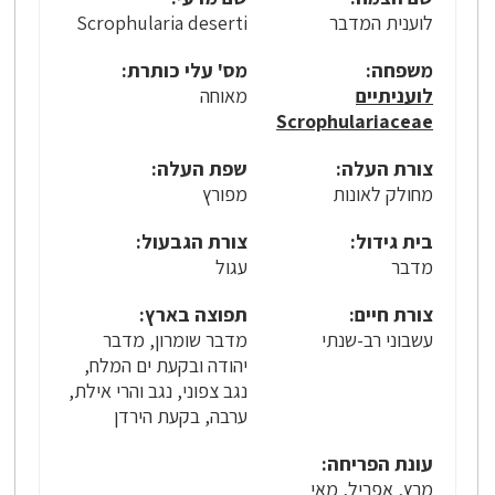
לוענית המדבר
Scrophularia deserti
משפחה:
מס' עלי כותרת:
לועניתיים
מאוחה
Scrophulariaceae
צורת העלה:
שפת העלה:
מחולק לאונות
מפורץ
בית גידול:
צורת הגבעול:
מדבר
עגול
צורת חיים:
תפוצה בארץ:
עשבוני רב-שנתי
מדבר שומרון, מדבר
יהודה ובקעת ים המלח,
נגב צפוני, נגב והרי אילת,
ערבה, בקעת הירדן
עונת הפריחה:
מרץ, אפריל, מאי