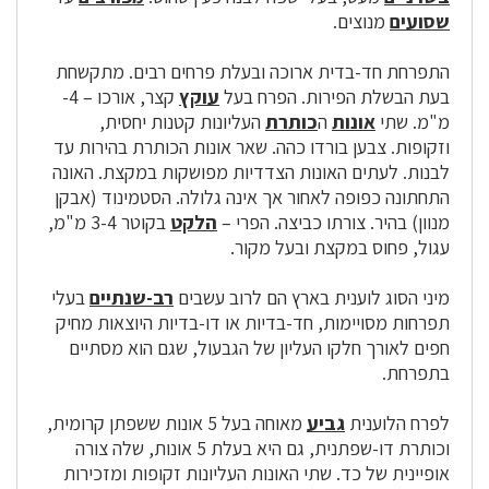
שסועים
מנוצים.
התפרחת חד-בדית ארוכה ובעלת פרחים רבים. מתקשחת
בעת הבשלת הפירות. הפרח בעל
עוקץ
קצר, אורכו – 4-
מ"מ. שתי
אונות
ה
כותרת
העליונות קטנות יחסית,
וזקופות. צבען בורדו כהה. שאר אונות הכותרת בהירות עד
לבנות. לעתים האונות הצדדיות מפושקות במקצת. האונה
התחתונה כפופה לאחור אך אינה גלולה. הסטמינוד (אבקן
מנוון) בהיר. צורתו כביצה. הפרי –
הלקט
בקוטר 3-4 מ"מ,
עגול, פחוס במקצת ובעל מקור.
מיני הסוג לוענית בארץ הם לרוב עשבים
רב-שנתיים
בעלי
תפרחות מסויימות, חד-בדיות או דו-בדיות היוצאות מחיק
חפים לאורך חלקו העליון של הגבעול, שגם הוא מסתיים
בתפרחת.
לפרח הלוענית
גביע
מאוחה בעל 5 אונות ששפתן קרומית,
וכותרת דו-שפתנית, גם היא בעלת 5 אונות, שלה צורה
אופיינית של כד. שתי האונות העליונות זקופות ומזכירות