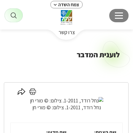
צמח השדה
צרו קשר
לוענית המדבר
לחץ
לחץ
כאן
כאן
לשיתוף
להדפסה
נחל רודד, 1-2011. צילום: © מורי חן
שם הצמח:
שם מדעי: