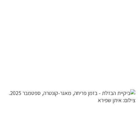
לפניך
רכיב
גלריית
תמונות