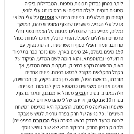
ליתר בטחון נבדוק תכונות נוספות, המבדילות ביקיה
מסוגים דומים: לעלה הביקיה יש בבסיסו זוג עלי-לוואי,
קטנים מן העלעלים. במינים רבים יש
צופנים
על עלי-הלואי
או על עלי הגביע. משערים שהצוף המופרש מהם, המושך
נמלים, מסייע בכך שהנמלים מגינות על הצמח בפני זחלי
פרפרים העלולים לאוכלו. הפרי סרגלי, אורכו לפחות כפול
מרוחבו. עמוד ה
עלי
כפוף וראשו שעיר. זה סוג נפוץ, עם
150 מינים בעולם, 24 מינים בארץ. שמו נזכר כבר בתלמוד
הירושלמי ובתוספתא, והוא דומה לשם המדעי. הניקוד של
האות הראשונה נקבע בחיריק, בעקבות השם המדעי, אך
בקהל החקלאים מקובל לבטאו בפתח. מינים אחדים
תורבתו, בראשם הפול, שהוא מין בסוג ביקיה, וכן הכרשינה,
ומינים אחדים משמשים כמספוא מזין לבהמות. הפריחה
חלה באביב. בסיס ה
גביע
מעוגל או מגובנן, ונאגר בו צוף.
בפרח 10
אבקנים
, זיריהם של 9 מהם מאוחים לצינור
ששפתו העליונה מלוכסנת. ההאבקה היא מטיפוס "משחת
השיניים": כל נגיעה של חרק בפרח גורמת לגושיש אבקה
לצאת מבעד לסדק בראש הסירה (עלי ה
כותרת
הפנימיים)
ולדבוק בבטן החרק, ובביקור הבא יצא שוב גושיש נוסף.