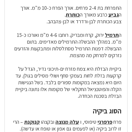
התפרחת בת 2-4 פרחים. אורך הפרח כ-10 מ"מ. אורך
ה
גביע
כרבע מאורך ה
כותרת
.
צבע הכותרת לבן-ורדרד או לבן-צהבהב.
ה
תרמיל
ירוק, קרח ומבריק. רוחבו 4-6 מ"מ ואורכו כ-15
מ"מ. במהלך ההבשלה התרמילים מאדימים. בתום
ההבשלה דפנות התרמיל מסתלסלות ומתבקעות והזרעים
נזרקים למרחק מה מהצמח.
ביקיית הבזלת היא צמח מזרח ים-תיכוני נדיר, הגדל על
קרקעות בזלת לחות בעמקי סחף ושולי מסילים בגולן. עד
היום היא נמצאה במקומות ספורים בלבד. בשל הנגישות
הקלה והפוטנציאל החקלאי של מקומות אלו נתונה ביקיית
הבזלת בסכנת הכחדה.
הסוג ביקיה
פרח
פרפרני
טיפוסי, ו
עלה מנוצה
ובקצהו
קנוקנת
– הרי
זו לרוב ביקיה (או לפעמים גם אפון או טופח או עדשה).