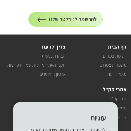
הרשמה
להרשמה לניוזלטר שלנו
על
לניוזלטר
הרשמה
לעדכונים
דף הבית
צריך לדעת
רשימת צמחים
הצהרת נגישות
משפחות צמחים
תקנון האתר ומדיניות שמירת פרטיות
מאמרי דעה
ארכיון ניוזלטרים
אתרי קק"ל
אתר קק"ל
מסלולי טיולים
עוגיות
צרו קשר
לידיעתך, באתר זה נעשה שימוש ב'קבצי