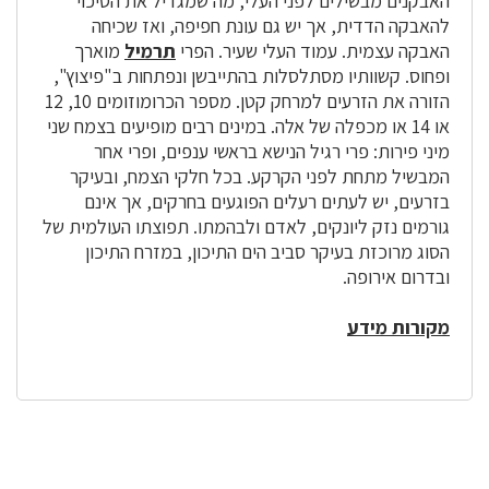
האבקנים מבשילים לפני העלי, מה שמגדיל את הסיכוי
להאבקה הדדית, אך יש גם עונת חפיפה, ואז שכיחה
האבקה עצמית. עמוד העלי שעיר. הפרי
תרמיל
מוארך
ופחוס. קשוותיו מסתלסלות בהתייבשן ונפתחות ב"פיצוץ",
הזורה את הזרעים למרחק קטן. מספר הכרומוזומים 10, 12
או 14 או מכפלה של אלה. במינים רבים מופיעים בצמח שני
מיני פירות: פרי רגיל הנישא בראשי ענפים, ופרי אחר
המבשיל מתחת לפני הקרקע. בכל חלקי הצמח, ובעיקר
בזרעים, יש לעתים רעלים הפוגעים בחרקים, אך אינם
גורמים נזק ליונקים, לאדם ולבהמתו. תפוצתו העולמית של
הסוג מרוכזת בעיקר סביב הים התיכון, במזרח התיכון
ובדרום אירופה.
מקורות מידע