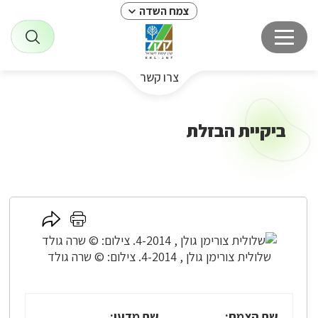
צמח השדה
צרו קשר
ביקיית הבזלת
לחץ
לחץ
כאן
כאן
לשיתוף
להדפסה
שלולית צורימן גולן , 4-2014. צילום: © שרה גולד
שם הצמח:
שם מדעי: