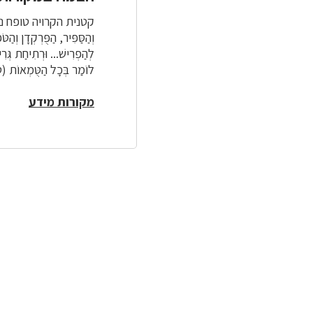
קטנית הקרויה טופח נזכרת ב
וְהַסַּפִּיר, הַפֻּרְקְדָן וְה
לְהַפְרִישׁ... וּרְתִיחַת גְּרִ
לוֹמַר בְּכָל הַטֻּמְאוֹת
מקורות מידע
לפניך
רכיב
גלריית
תמונות