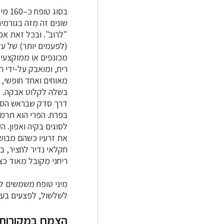
בסוג טופח כ–160 מינים, בארץ 24, כולם פרט לשניים הם
שונים זה מזה בגורמי
"לרוב". ובכל זאת אפ
(לפעמים יותר) של על
מכונפים או ממוקצעי
ריח, ומואבק על-ידי 
מאוחים ואחד חופשי,
בשלה לקלוט אבקה. מ
דרך סדק שבראש הסיר
בפרח. הפרי הוא תרמי
את זרעיו כשהם מבושל
חקלאי נדיר לחציר, ב
ריחני מקובל מאוד כצ
מיני טופח משמשים ל
לשלשול, לפצעים בעור
הצמח במקורות