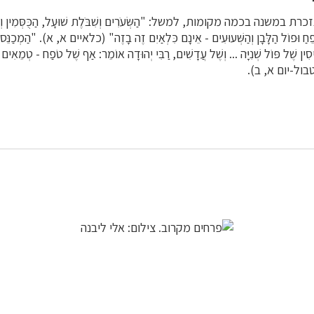
משנה בכמה מקומות, למשל: "הַשְּׂעֹרִים וְשִׁבֹּלֶת שׁוּעָל, הַכֻּסְּמִין וְהַשִּׁ
ַטֹּפֵחַ וּפוֹל הַלָּבָן וְהַשְּׁעוּעִים - אֵינָם כִּלְאַיִם זֶה בָזֶה" (כלאיים א, א). "הַמְכַנֵּ
יסִין שֶׁל פּוֹל שְׁנִיָּה ... וְשֶׁל עֲדָשִׁים, רַבִּי יְהוּדָה אוֹמֵר: אַף שֶׁל טֹפַח - טְמֵאִים ב
 (טבול-יום א, ב).