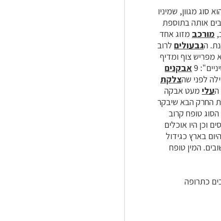
וא סוג מגוון, שמיניו
תבים אותה בתוספת
,
מורכב
מזוג אחד
ת. ה
גבעולים
לרוב
א מפריש צוף ומדיף
ים": 9
אבקנים
לה לפני שה
צלקת
ה
עלי
מעט אבקה
את החרק הבא שיבקר
הסוג טופח קרוב
ם מזרעיו גריסים וכן היו אוכלים
יום בארץ כגידול
בים. המין טופח
ים כתרופה