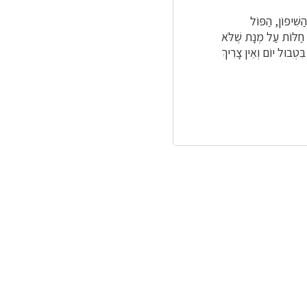
יפוֹן, הַפּוֹל
ס חַלּוֹת עַל מְנָת שֶׁלֹּא
ִּטְבוּל יוֹם וְאֵין צָרִיךְ