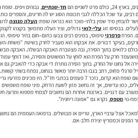
חד-שנתיים
, גבוהים ויפים. טופח ה
ם רבים, עד שכל הכללה לגבי תכונות הסוג יש לה חריגים, והספרים כו
שר להבחין מיד שמין בלתי-מוכר הוא כנראה טופח:
העלה מנוצה
לרוב
עלים. בבסיסו זוג
עלי-לואי
גדולים, וציר העלה מתמשך בקצהו לקנוקנ
ם. הפרח
פרפרני
טיפוסי, במינים רבים צבעו כתום–חום בהיר טיפוסי. הו
חרקים, בעיקר דבורים. את אבקתו הוא מעביר לחרק בשיטת "משחת-השיני
 כולם כלואים בתוך הסירה, ובה מצטברת האבקה הבשלה. האבקה מבשי
שנעמד חרק על הפרח הוא לוחץ על המשוטים והסירה, ואז דוחף עמוד 
ה אל גחונו של החרק. בתוך הסירה נותרת די אבקה כדי להאביק גם 
ל סרגלי פחוס, רחב בגבו הרבה יותר מאשר בגחונו, נפתח בשתי קשוות. 
לסוגים בקיה ואפון. השם טופח הוא קדום, נזכר 7 פעמים בכתבי חז"ל. היו מכיני
ים, כמו עדשים, אך זה נחשב מזון לשעת הדחק. מיני טופח משמשים ה
מעורב עם דגניים. בארצות אחרות הם נחשבים לצמחי מספוא ומרעה חשו
מח-נוי
מטפס
, נקרא גם "אפונה ריחנית".
מאכל אצל ערביי הארץ, טריים או מבושלים. ברפואה העממית הם נחשב
 הפנים וכממריץ יצירת חלב-אם.