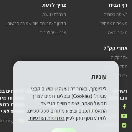
דף הבית
צריך לדעת
רשימת צמחים
הצהרת נגישות
משפחות צמחים
תקנון האתר ומדיניות שמירת פרטיות
מאמרי דעה
ארכיון ניוזלטרים
אתרי קק"ל
אתר קק"ל
מסלולי טיולים
עוגיות
צרו קשר
לידיעתך, באתר זה נעשה שימוש ב'קבצי
רשתות
פרטי התקשרות
יצירת קשר עם
לדיווחים בנ
עוגיות' (Cookies) ובכלים דומים לצורך
חברתיות
לשכת יו"ר
אבטחת מיד
טלפון
1-800-250-250
תפעול האתר, שיפור חוויית הגלישה,
קק"ל
(פניות בנוש
שלנו
אנחנו
FACEBOOK
דואר
pneyot-
התאמת תכנים וביצוע ניתוחים סטטיסטיים.
אחרים לא יי
בפייסבוק
דואר
lishkat-yor-
אלקטרוני
tzibur@kkl.org.il
אנחנו
YOUTUBE
למידע נוסף ניתן לעיין
במדיניות הפרטיות.
אלקטרוני
kkl@kkl.org.il
דואר
kl.org.il
שלנו
ביוטיוב
אנחנו
INSTAGRAM
שלנו
אלקטרוני
באינסטגרם